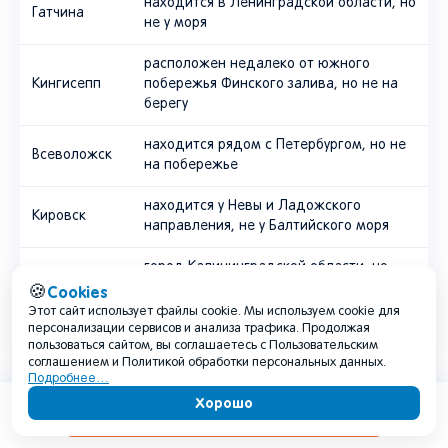
находится в Ленинградской области, но
Гатчина
не у моря
расположен недалеко от южного
Кингисепп
побережья Финского залива, но не на
берегу
находится рядом с Петербургом, но не
Всеволожск
на побережье
находится у Невы и Ладожского
Кировск
направления, не у Балтийского моря
город Калининградской области, но
Черняховск
далеко от морского побережья
Cookies
🍪
Этот сайт использует файлы cookie. Мы используем cookie для
город Калининградской области на
персонализации сервисов и анализа трафика. Продолжая
Советск
пользоваться сайтом, вы соглашаетесь с Пользовательским
Немане, не у Балтийского моря
соглашением и Политикой обработки персональных данных.
Подробнее…
Хорошо
Куда поехать на Балтийское море в
Содержание
России