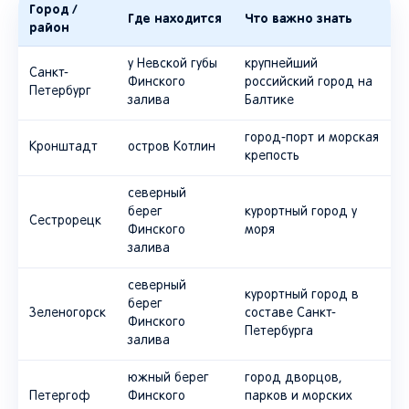
Город /
Где находится
Что важно знать
район
у Невской губы
крупнейший
Санкт-
Финского
российский город на
Петербург
залива
Балтике
город-порт и морская
Кронштадт
остров Котлин
крепость
северный
берег
курортный город у
Сестрорецк
Финского
моря
залива
северный
курортный город в
берег
Зеленогорск
составе Санкт-
Финского
Петербурга
залива
южный берег
город дворцов,
Петергоф
Финского
парков и морских