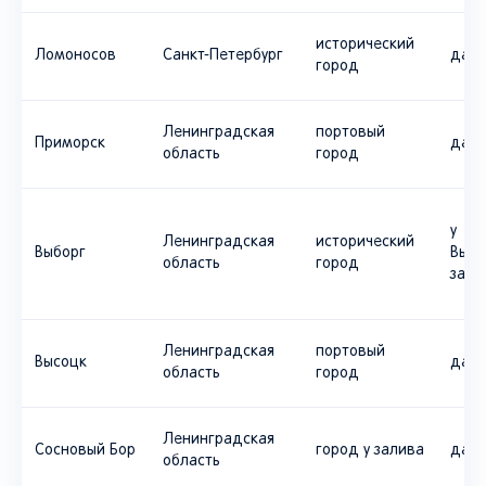
исторический
Ломоносов
Санкт-Петербург
да
город
Ленинградская
портовый
Приморск
да
область
город
у
Ленинградская
исторический
Выборг
Выбо
область
город
зали
Ленинградская
портовый
Высоцк
да
область
город
Ленинградская
Сосновый Бор
город у залива
да
область