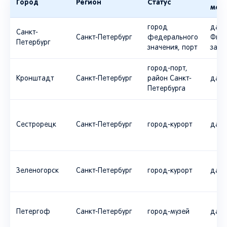
Город
Регион
Статус
мор
город
да, у
Санкт-
Санкт-Петербург
федерального
Финс
Петербург
значения, порт
зали
город-порт,
Кронштадт
Санкт-Петербург
район Санкт-
да
Петербурга
Сестрорецк
Санкт-Петербург
город-курорт
да
Зеленогорск
Санкт-Петербург
город-курорт
да
Петергоф
Санкт-Петербург
город-музей
да