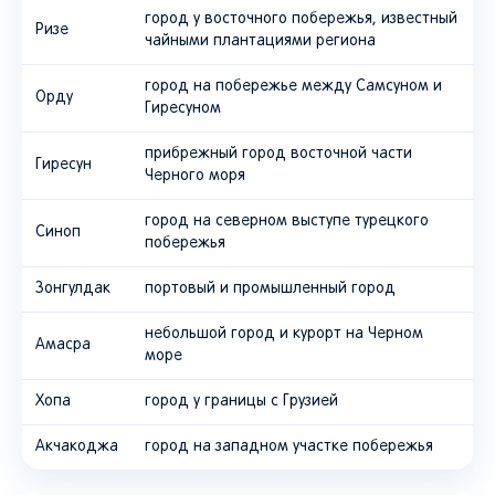
город у восточного побережья, известный
Ризе
чайными плантациями региона
город на побережье между Самсуном и
Орду
Гиресуном
прибрежный город восточной части
Гиресун
Черного моря
город на северном выступе турецкого
Синоп
побережья
Зонгулдак
портовый и промышленный город
небольшой город и курорт на Черном
Амасра
море
Хопа
город у границы с Грузией
Акчакоджа
город на западном участке побережья