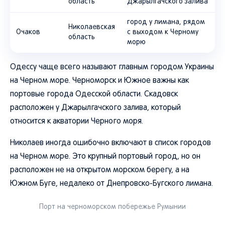
область
Джарылгачского залива
город у лимана, рядом
Николаевская
Очаков
с выходом к Черному
область
морю
Одессу чаще всего называют главным городом Украины
на Черном море. Черноморск и Южное важны как
портовые города Одесской области. Скадовск
расположен у Джарылгачского залива, который
относится к акватории Черного моря.
Николаев иногда ошибочно включают в список городов
на Черном море. Это крупный портовый город, но он
расположен не на открытом морском берегу, а на
Южном Буге, недалеко от Днепровско-Бугского лимана.
Порт на черноморском побережье Румынии