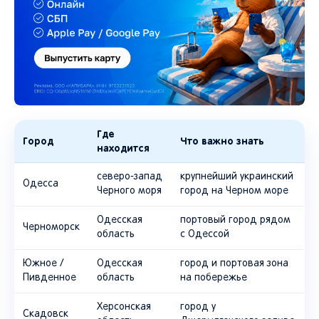
Где
Город
Что важно знать
находится
северо-запад
крупнейший украинский
Одесса
Черного моря
город на Черном море
Одесская
портовый город рядом
Черноморск
область
с Одессой
Южное /
Одесская
город и портовая зона
Пивденное
область
на побережье
Херсонская
город у
Скадовск