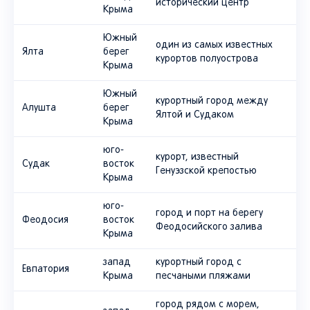
исторический центр
Крыма
Южный
один из самых известных
Ялта
берег
курортов полуострова
Крыма
Южный
курортный город между
Алушта
берег
Ялтой и Судаком
Крыма
юго-
курорт, известный
Судак
восток
Генуэзской крепостью
Крыма
юго-
город и порт на берегу
Феодосия
восток
Феодосийского залива
Крыма
запад
курортный город с
Евпатория
Крыма
песчаными пляжами
город рядом с морем,