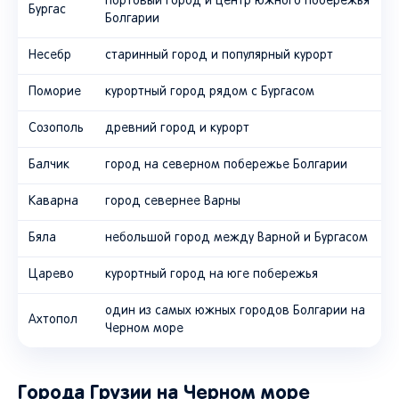
портовый город и центр южного побережья
Бургас
Болгарии
Несебр
старинный город и популярный курорт
Поморие
курортный город рядом с Бургасом
Созополь
древний город и курорт
Балчик
город на северном побережье Болгарии
Каварна
город севернее Варны
Бяла
небольшой город между Варной и Бургасом
Царево
курортный город на юге побережья
один из самых южных городов Болгарии на
Ахтопол
Черном море
Города Грузии на Черном море