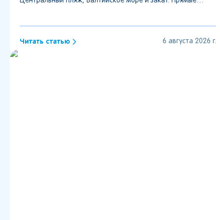
Центральный пляж, Балтийское море и закат. Прямые
ссылки, актуальный статус камер и советы по просмотру.
Читать статью
6 августа 2026 г.