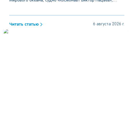
Мирового океана, судно «Космонавт Виктор Пацаев»,
центр, мосты, улицы и пробки.
Читать статью
6 августа 2026 г.