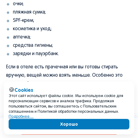
очки;
пляжная сумка;
SPF-крем;
косметика и уход;
аптечка;
средства гигиены;
зарядки и пауэрбанк.
Если в отеле есть прачечная или вы готовы стирать
вручную, вещей можно взять меньше. Особенно это
касается белья, топов и легких платьев.
Cookies
🍪
Этот сайт использует файлы cookie. Мы используем cookie для
персонализации сервисов и анализа трафика. Продолжая
Что взять на море женщине на 10–14
пользоваться сайтом, вы соглашаетесь с Пользовательским
дней
соглашением и Политикой обработки персональных данных.
Подробнее…
Хорошо
На две недели важно продумать стирку, повторяемость
Содержание
образов и запас средств гигиены.