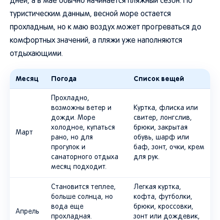
дней, а в мае обычно начинается пляжный сезон. По
туристическим данным, весной море остается
прохладным, но к маю воздух может прогреваться до
комфортных значений, а пляжи уже наполняются
отдыхающими.
Месяц
Погода
Список вещей
Прохладно,
возможны ветер и
Куртка, флиска или
дожди. Море
свитер, лонгслив,
холодное, купаться
брюки, закрытая
Март
рано, но для
обувь, шарф или
прогулок и
баф, зонт, очки, крем
санаторного отдыха
для рук.
месяц подходит.
Становится теплее,
Легкая куртка,
больше солнца, но
кофта, футболки,
вода еще
брюки, кроссовки,
Апрель
прохладная.
зонт или дождевик,