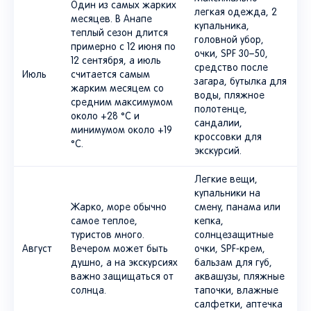
Один из самых жарких
легкая одежда, 2
месяцев. В Анапе
купальника,
теплый сезон длится
головной убор,
примерно с 12 июня по
очки, SPF 30–50,
12 сентября, а июль
средство после
Июль
считается самым
загара, бутылка для
жарким месяцем со
воды, пляжное
средним максимумом
полотенце,
около +28 °C и
сандалии,
минимумом около +19
кроссовки для
°C.
экскурсий.
Легкие вещи,
купальники на
Жарко, море обычно
смену, панама или
самое теплое,
кепка,
туристов много.
солнцезащитные
Август
Вечером может быть
очки, SPF-крем,
душно, а на экскурсиях
бальзам для губ,
важно защищаться от
аквашузы, пляжные
солнца.
тапочки, влажные
салфетки, аптечка