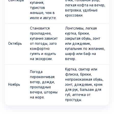
Сентябрь
очки, головной убор,
купания,
легкая кофта на вечер,
туристов
ветровка, удобные
меньше, чем в
кроссовки.
июле и августе.
Становится
Лонгсливы, легкая
прохладнее,
куртка, брюки,
купание зависит
закрытая обувь, зонт
Октябрь
от погоды, зато
или дождевик,
комфортно
купальник по желанию,
гулять и ездить
шарф или баф на
на экскурсии.
вечер.
Куртка, свитер или
Погода
флиска, брюки,
переменчивая:
непромокаемая обувь,
ветер, дожди,
Ноябрь
зонт, дождевик, крем
прохладные
для рук, бальзам для
вечера, штормы
губ, аптечка от
на море.
простуды.