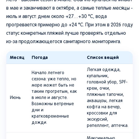
Лето - высокий сезон в Анапе. Обычно купаться начинают
в мае и заканчивают в октябре, а самые теплые месяцы -
июль и август: днем около +27…+30 °C, вода
прогревается примерно до +24 °C. При этом в 2026 году
статус конкретных пляжей лучше проверять отдельно
из-за продолжающегося санитарного мониторинга.
Месяц
Погода
Список вещей
Легкая одежда,
Начало летнего
купальник,
сезона: уже тепло, но
головной убор, SPF-
море может быть не
крем, очки,
таким прогретым, как
пляжные тапочки,
Июнь
в июле и августе.
аквашузы, легкая
Возможны ветреные
кофта на вечер,
дни и
кроссовки для
кратковременные
экскурсий,
дожди.
репеллент, аптечка.
Максимально