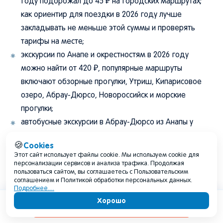
году подорожал до 45 ₽ на городских маршрутах;
как ориентир для поездки в 2026 году лучше
закладывать не меньше этой суммы и проверять
тарифы на месте;
экскурсии по Анапе и окрестностям в 2026 году
можно найти от 420 ₽, популярные маршруты
включают обзорные прогулки, Утриш, Кипарисовое
озеро, Абрау-Дюрсо, Новороссийск и морские
прогулки;
автобусные экскурсии в Абрау-Дюрсо из Анапы у
местных организаторов встречаются от 1 200–1 500 ₽,
Cookies
🍪
дополнительные активности вроде теплохода и
Этот сайт использует файлы cookie. Мы используем cookie для
дегустации оплачиваются отдельно;
персонализации сервисов и анализа трафика. Продолжая
пользоваться сайтом, вы соглашаетесь с Пользовательским
аквапарки и крупные развлечения лучше проверять
соглашением и Политикой обработки персональных данных.
Подробнее…
перед поездкой: часть открытых аквапарков
Хорошо
работает только в теплый сезон, а цены на 2026 год
Содержание
могут обновляться ближе к открытию.