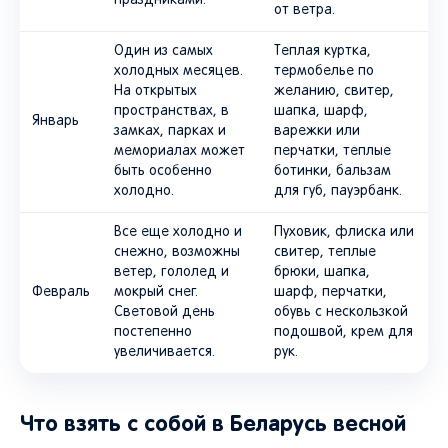
праздниками.
от ветра.
Один из самых
Теплая куртка,
холодных месяцев.
термобелье по
На открытых
желанию, свитер,
пространствах, в
шапка, шарф,
Январь
замках, парках и
варежки или
мемориалах может
перчатки, теплые
быть особенно
ботинки, бальзам
холодно.
для губ, пауэрбанк.
Все еще холодно и
Пуховик, флиска или
снежно, возможны
свитер, теплые
ветер, гололед и
брюки, шапка,
Февраль
мокрый снег.
шарф, перчатки,
Световой день
обувь с нескользкой
постепенно
подошвой, крем для
увеличивается.
рук.
Что взять с собой в Беларусь весной