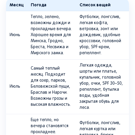
Месяц
Погода
Список вещей
Тепло, зелено,
Футболки, лонгслив,
возможны дожди и
легкая кофта,
прохладные вечера.
ветровка, зонт или
Июнь
Хорошее время для
дождевик, удобные
Минска, Гродно,
кроссовки, головной
Бреста, Несвижа и
убор, SPF-крем,
Мирского замка.
репеллент.
Легкая одежда,
Самый теплый
шорты или платье,
месяц. Подходит
купальник, головной
для озер, парков,
убор, очки, SPF 30–50,
Июль
Беловежской пущи,
репеллент, бутылка
Браслав и Нарочи.
воды, удобная
Возможны грозы и
закрытая обувь для
высокая влажность.
леса.
Еще тепло, но
Футболки, лонгслив,
вечера становятся
легкая куртка или
прохладнее.