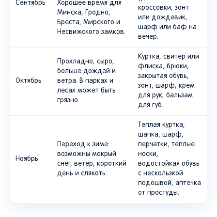
Сентябрь
Хорошее время для
кроссовки, зонт
Минска, Гродно,
или дождевик,
Бреста, Мирского и
шарф или баф на
Несвижского замков.
вечер.
Куртка, свитер или
Прохладно, сыро,
флиска, брюки,
больше дождей и
закрытая обувь,
Октябрь
ветра. В парках и
зонт, шарф, крем
лесах может быть
для рук, бальзам
грязно.
для губ.
Теплая куртка,
шапка, шарф,
Переход к зиме:
перчатки, теплые
возможны мокрый
носки,
Ноябрь
снег, ветер, короткий
водостойкая обувь
день и слякоть.
с нескользкой
подошвой, аптечка
от простуды.