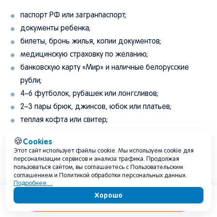
паспорт РФ или загранпаспорт;
документы ребенка;
билеты, бронь жилья, копии документов;
медицинскую страховку по желанию;
банковскую карту «Мир» и наличные белорусские
рубли;
4–6 футболок, рубашек или лонгсливов;
2–3 пары брюк, джинсов, юбок или платьев;
теплая кофта или свитер;
куртка по сезону;
Cookies
🍪
зонт или дождевик;
Этот сайт использует файлы cookie. Мы используем cookie для
удобные кроссовки или ботинки;
персонализации сервисов и анализа трафика. Продолжая
пользоваться сайтом, вы соглашаетесь с Пользовательским
запасная обувь по сезону;
соглашением и Политикой обработки персональных данных.
Подробнее…
белье и носки на каждый день + запас;
Хорошо
комплект одежды для ресторана, театра, концерта
Содержание
или фотосессии;