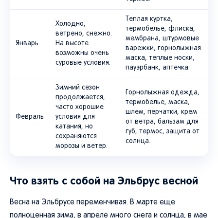
Теплая куртка,
Холодно,
термобелье, флиска,
ветрено, снежно.
мембрана, штурмовые
Январь
На высоте
варежки, горнолыжная
возможны очень
маска, теплые носки,
суровые условия.
пауэрбанк, аптечка.
Зимний сезон
Горнолыжная одежда,
продолжается,
термобелье, маска,
часто хорошие
шлем, перчатки, крем
Февраль
условия для
от ветра, бальзам для
катания, но
губ, термос, защита от
сохраняются
солнца.
морозы и ветер.
Что взять с собой на Эльбрус весной
Весна на Эльбрусе переменчивая. В марте еще
полноценная зима, в апреле много снега и солнца, в мае