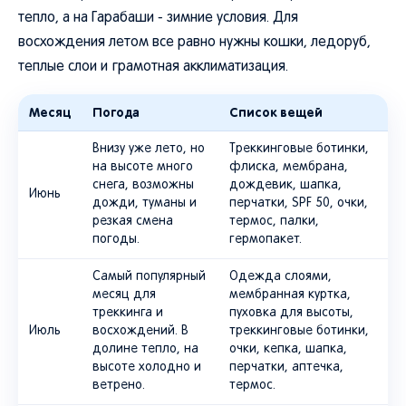
тепло, а на Гарабаши - зимние условия. Для
восхождения летом все равно нужны кошки, ледоруб,
теплые слои и грамотная акклиматизация.
Месяц
Погода
Список вещей
Внизу уже лето, но
Треккинговые ботинки,
на высоте много
флиска, мембрана,
снега, возможны
дождевик, шапка,
Июнь
дожди, туманы и
перчатки, SPF 50, очки,
резкая смена
термос, палки,
погоды.
гермопакет.
Самый популярный
Одежда слоями,
месяц для
мембранная куртка,
треккинга и
пуховка для высоты,
Июль
восхождений. В
треккинговые ботинки,
долине тепло, на
очки, кепка, шапка,
высоте холодно и
перчатки, аптечка,
ветрено.
термос.