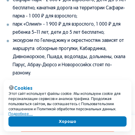
Сафари-парк - 2 000 ₽ для взрослого, дети до 5 лет
бесплатно; канатная дорога на территории Сафари-
парка - 1 000 ₽ для взрослого;
парк «Олимп» - 1 900 ₽ для взрослого, 1 000 ₽ для
ребенка 5–11 лет, дети до 5 лет бесплатно;
экскурсии по Геленджику и окрестностям зависят от
маршрута: обзорные прогулки, Кабардинка,
Дивноморское, Пшада, водопады, дольмены, скала
Парус, Абрау-Дюрсо и Новороссийск стоят по-
разному.
На 3 дня одному туристу разумно заложить примерно 15
Cookies
🍪
000–30 000 ₽ без учета дороги до Геленджика и
Этот сайт использует файлы cookie. Мы используем cookie для
персонализации сервисов и анализа трафика. Продолжая
проживания. На неделю - около 35 000–70 000 ₽ на
пользоваться сайтом, вы соглашаетесь с Пользовательским
соглашением и Политикой обработки персональных данных.
человека сверх билетов и жилья, если планируются
Подробнее…
кафе, экскурсии, пляжные расходы, такси, канатные
Хорошо
Содержание
дороги и сувениры.