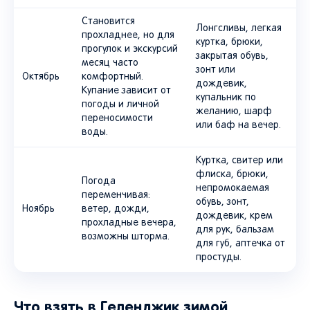
Становится
Лонгсливы, легкая
прохладнее, но для
куртка, брюки,
прогулок и экскурсий
закрытая обувь,
месяц часто
зонт или
Октябрь
комфортный.
дождевик,
Купание зависит от
купальник по
погоды и личной
желанию, шарф
переносимости
или баф на вечер.
воды.
Куртка, свитер или
флиска, брюки,
Погода
непромокаемая
переменчивая:
обувь, зонт,
Ноябрь
ветер, дожди,
дождевик, крем
прохладные вечера,
для рук, бальзам
возможны шторма.
для губ, аптечка от
простуды.
Что взять в Геленджик зимой