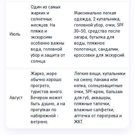
Один из самых
жарких и
Максимально легкая
солнечных
одежда, 2 купальника,
месяцев. На
головной убор, очки, SPF
пляже и
30–50, средство после
Июль
экскурсиях
загара, бутылка для
особенно важны
воды, пляжное
вода, головной
полотенце, сандалии,
убор и защита от
кроссовки для экскурсий.
солнца.
Жарко, море
Легкие вещи, купальники
обычно хорошо
на смену, панама или
прогрето,
кепка, солнцезащитные
туристов много.
очки, SPF-крем, бальзам
Август
Вечером может
для губ, аквашузы,
быть душно, а на
пляжные тапочки,
прогулках по
влажные салфетки,
набережной -
аптечка от перегрева и
ветрено.
ЖКТ.