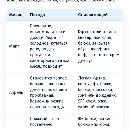
полезны одежда слоями, ветровка, кроссовки и зонт.
Месяц
Погода
Список вещей
Прохладно,
возможны ветер и
Куртка, флиска или
дожди. Море
свитер, лонгслив,
холодное, купаться
брюки, закрытая
Март
рано, но для
обувь, шарф или
прогулок и
баф, зонт, очки, крем
санаторного отдыха
для рук.
месяц подходит.
Становится теплее,
Легкая куртка,
больше солнечных
кофта, футболки,
дней, но вода еще
брюки, кроссовки,
Апрель
прохладная.
зонт или дождевик,
Возможны резкие
SPF-крем, очки,
перепады погоды.
удобный рюкзак.
Пляжный сезон
Футболки, легкие
постепенно
брюки или юбка,