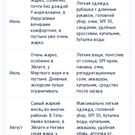
Жарко, солнечно,
Легкая одежда,
почти без дождей.
рубашка с длинным
У моря влажно, в
рукавом, головной
Иерусалиме
Июнь
убор, очки, SPF 50,
вечерами
сандалии, удобные
комфортнее, в
кроссовки, купальник,
пустыне уже очень
бутылка воды.
жарко.
Очень жарко,
Легкие вещи, лонгслив
особенно в
от солнца, SPF-крем,
Эйлате, у
панама, очки,
Июль
Мертвого моря и в
регидратационные
пустыне. Дневные
соли, аквашузы,
экскурсии лучше
купальник, средство
ограничивать.
после загара.
Самый жаркий
Максимально легкая
месяц во многих
одежда, головной
районах. В Тель-
убор, SPF 50, бутылка
Авиве влажно, в
воды, купальник,
Август
Эйлате и Негеве
аквашузы, удобная
сухая жара, у
обувь, аптечка от