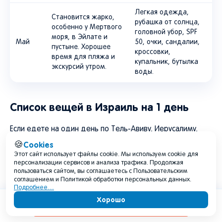
Легкая одежда,
Становится жарко,
рубашка от солнца,
особенно у Мертвого
головной убор, SPF
моря, в Эйлате и
Май
50, очки, сандалии,
пустыне. Хорошее
кроссовки,
время для пляжа и
купальник, бутылка
экскурсий утром.
воды.
Список вещей в Израиль на 1 день
Если едете на один день по Тель-Авиву, Иерусалиму,
Яффо, Хайфе, Акко, к Мертвому морю, на Масаду, в
Cookies
🍪
Этот сайт использует файлы cookie. Мы используем cookie для
Эйлат или на обзорную экскурсию, возьмите:
персонализации сервисов и анализа трафика. Продолжая
пользоваться сайтом, вы соглашаетесь с Пользовательским
соглашением и Политикой обработки персональных данных.
Подробнее…
Хорошо
Содержание