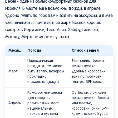
Весна - один из самых комфортных сезонов для
Израиля. В марте еще возможны дожди, в апреле
удобно гулять по городам и ездить на экскурсии, а в мае
уже начинается почти летняя жара. Весной хорошо
смотреть Иерусалим, Тель-Авив, Хайфу, Галилею,
Масаду, Мертвое море и пустыню.
Месяц
Погода
Список вещей
Переменчивая
Лонгсливы, брюки,
погода: днем может
легкая куртка,
Март
быть тепло, вечером
удобные кроссовки,
прохладно,
зонт по прогнозу,
возможны дожди.
платок, SPF-крем.
Комфортный месяц
Футболки, лонгслив,
для городов,
легкая куртка, брюки
Апрель
религиозных мест,
или платье,
национальных
кроссовки, очки, SPF-
парков и пустыни.
крем, головной убор.