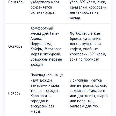
Сентябрь
у Мертвого моря
убор, SPF-крем, очки,
сохраняется
сандалии, кроссовки,
сильная жара.
легкая кофта на
вечер.
Комфортный
месяц для Тель-
Футболки, легкие
Авива,
брюки, купальник,
Иерусалима,
легкая куртка или
Октябрь
Хайфы, Мертвого
кофта, удобные
моря и экскурсий.
кроссовки, SPF-крем,
Возможны первые
зонт по прогнозу.
дожди.
Прохладнее, чаще
идут дожди,
Лонгсливы, куртка
вечерами нужна
или ветровка, брюки,
теплая одежда.
закрытая обувь, зонт
Ноябрь
Хорошо для
или дождевик, шарф
городов и
или палантин,
экскурсий без
бальзам для губ.
жары.