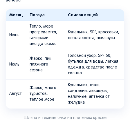
вечера.
Месяц
Погода
Список вещей
Тепло, море
прогревается,
Купальник, SPF, кроссовки,
Июнь
вечерами
легкая кофта, аквашузы
иногда свежо
Головной убор, SPF 50,
Жарко, пик
бутылка для воды, легкая
Июль
пляжного
одежда, средство после
сезона
солнца
Купальник, очки,
Жарко, много
сандалии, аквашузы,
Август
туристов,
наличные, аптечка от
теплое море
желудка
Шляпа и темные очки на плетеном кресле