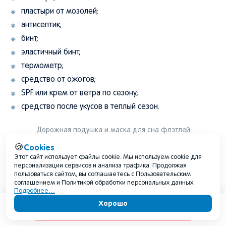
пластыри от мозолей;
антисептик;
бинт;
эластичный бинт;
термометр;
средство от ожогов;
SPF или крем от ветра по сезону;
средство после укусов в теплый сезон.
Дорожная подушка и маска для сна флэтлей
Cookies
🍪
FAQ: частые вопросы о поездке в
Этот сайт использует файлы cookie. Мы используем cookie для
персонализации сервисов и анализа трафика. Продолжая
Крым
пользоваться сайтом, вы соглашаетесь с Пользовательским
соглашением и Политикой обработки персональных данных.
Подробнее…
Какие документы нужны для поездки в
Хорошо
Содержание
Крым?