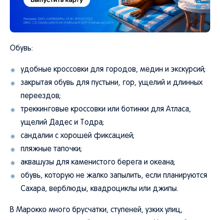
Обувь:
удобные кроссовки для городов, медин и экскурсий;
закрытая обувь для пустыни, гор, ущелий и длинных
переездов;
треккинговые кроссовки или ботинки для Атласа,
ущелий Дадес и Тодра;
сандалии с хорошей фиксацией;
пляжные тапочки;
аквашузы для каменистого берега и океана;
обувь, которую не жалко запылить, если планируются
Сахара, верблюды, квадроциклы или джипы.
В Марокко много брусчатки, ступеней, узких улиц,
пыльных дорог, камней и неровных троп. Новую обувь