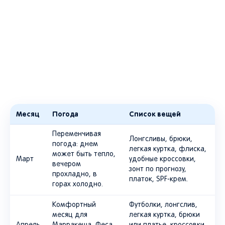
Месяц
Погода
Список вещей
Переменчивая
Лонгсливы, брюки,
погода: днем
легкая куртка, флиска,
может быть тепло,
Март
удобные кроссовки,
вечером
зонт по прогнозу,
прохладно, в
платок, SPF-крем.
горах холодно.
Комфортный
Футболки, лонгслив,
месяц для
легкая куртка, брюки
Апрель
Марракеша, Феса,
или платье, кроссовки,
Атласа, Сахары и
очки, SPF-крем, платок