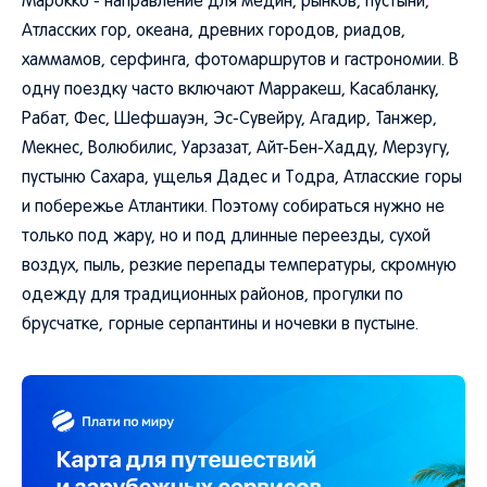
Атласских гор, океана, древних городов, риадов,
хаммамов, серфинга, фотомаршрутов и гастрономии. В
одну поездку часто включают Марракеш, Касабланку,
Рабат, Фес, Шефшауэн, Эс-Сувейру, Агадир, Танжер,
Мекнес, Волюбилис, Уарзазат, Айт-Бен-Хадду, Мерзугу,
пустыню Сахара, ущелья Дадес и Тодра, Атласские горы
и побережье Атлантики. Поэтому собираться нужно не
только под жару, но и под длинные переезды, сухой
воздух, пыль, резкие перепады температуры, скромную
одежду для традиционных районов, прогулки по
брусчатке, горные серпантины и ночевки в пустыне.