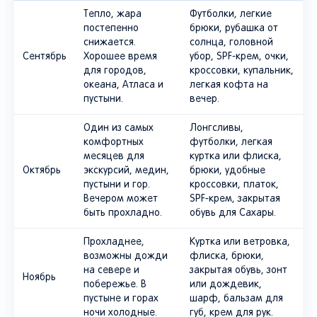
постепенно
брюки, рубашка от
снижается.
солнца, головной
Сентябрь
Хорошее время
убор, SPF-крем, очки,
для городов,
кроссовки, купальник,
океана, Атласа и
легкая кофта на
пустыни.
вечер.
Один из самых
Лонгсливы,
комфортных
футболки, легкая
месяцев для
куртка или флиска,
Октябрь
экскурсий, медин,
брюки, удобные
пустыни и гор.
кроссовки, платок,
Вечером может
SPF-крем, закрытая
быть прохладно.
обувь для Сахары.
Прохладнее,
Куртка или ветровка,
возможны дожди
флиска, брюки,
на севере и
закрытая обувь, зонт
Ноябрь
побережье. В
или дождевик,
пустыне и горах
шарф, бальзам для
ночи холодные.
губ, крем для рук.