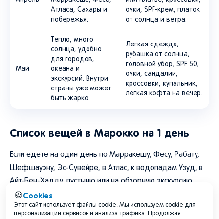
побережья.
от солнца и ветра.
Тепло, много
Легкая одежда,
солнца, удобно
рубашка от солнца,
для городов,
головной убор, SPF 50,
Май
океана и
очки, сандалии,
экскурсий. Внутри
кроссовки, купальник,
страны уже может
легкая кофта на вечер.
быть жарко.
Список вещей в Марокко на 1 день
Cookies
🍪
Если едете на один день по Марракешу, Фесу, Рабату,
Этот сайт использует файлы cookie. Мы используем cookie для
Шефшауэну, Эс-Сувейре, в Атлас, к водопадам Узуд, в
персонализации сервисов и анализа трафика. Продолжая
пользоваться сайтом, вы соглашаетесь с Пользовательским
Айт-Бен-Хадду, пустыню или на обзорную экскурсию,
соглашением и Политикой обработки персональных данных.
возьмите:
Подробнее…
Хорошо
Содержание
загранпаспорт или копию паспорта;
наличные дирхамы и банковскую карту;