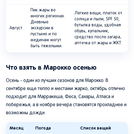
Пик жары во
Легкие вещи, платок от
многих регионах.
солнца и пыли, SPF 50,
Дневные
бутылка воды, удобная
Август
экскурсии в
обувь, купальник,
пустыню и по
средство после загара,
мединам могут
аптечка от жары и ЖКТ.
быть тяжелыми.
Что взять в Марокко осенью
Осень - один из лучших сезонов для Марокко. В
сентябре еще тепло и местами жарко, октябрь отлично
подходит для Марракеша, Феса, Сахары, Атласа и
побережья, а в ноябре вечера становятся прохладнее и
возможны дожди.
Месяц
Погода
Список вещей
Тепло, жара
Футболки, легкие