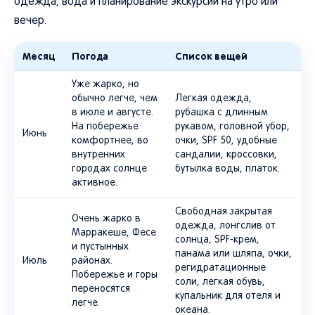
вечер.
Месяц
Погода
Список вещей
Уже жарко, но
обычно легче, чем
Легкая одежда,
в июле и августе.
рубашка с длинным
На побережье
рукавом, головной убор,
Июнь
комфортнее, во
очки, SPF 50, удобные
внутренних
сандалии, кроссовки,
городах солнце
бутылка воды, платок.
активное.
Свободная закрытая
Очень жарко в
одежда, лонгслив от
Марракеше, Фесе
солнца, SPF-крем,
и пустынных
панама или шляпа, очки,
Июль
районах.
регидратационные
Побережье и горы
соли, легкая обувь,
переносятся
купальник для отеля и
легче.
океана.