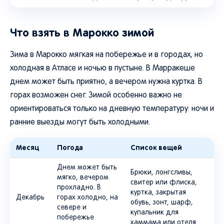
Что взять в Марокко зимой
Зима в Марокко мягкая на побережье и в городах, но
холодная в Атласе и ночью в пустыне. В Марракеше
днем может быть приятно, а вечером нужна куртка. В
горах возможен снег. Зимой особенно важно не
ориентироваться только на дневную температуру: ночи и
ранние выезды могут быть холодными.
Месяц
Погода
Список вещей
Днем может быть
Брюки, лонгсливы,
мягко, вечером
свитер или флиска,
прохладно. В
куртка, закрытая
Декабрь
горах холодно, на
обувь, зонт, шарф,
севере и
купальник для
побережье
хаммама или отеля.
возможны дожди.