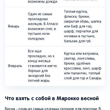
Теплая куртка,
Один из самых
флиска, брюки,
прохладных
закрытая обувь, шапка
месяцев. В Атласе
Январь
или баф для гор,
возможен снег, в
шарф, перчатки для
пустыне ночи
ночевки в пустыне,
холодные.
бальзам для губ.
Все еще
Куртка или ветровка,
прохладно, но к
свитер, лонгсливы,
концу месяца
брюки, удобные
Февраль
становится мягче.
кроссовки, зонт, шарф
Хорошо для
или палантин, теплый
экскурсий без
слой для гор и Сахары.
летней жары.
Что взять с собой в Марокко весной
Весна - один из самых удачных сезонов для поездки. В