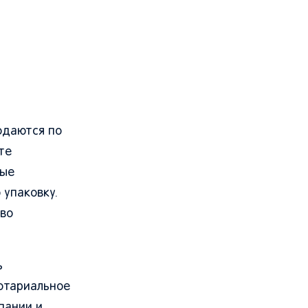
одаются по
те
ные
 упаковку.
во
ь
отариальное
пании и