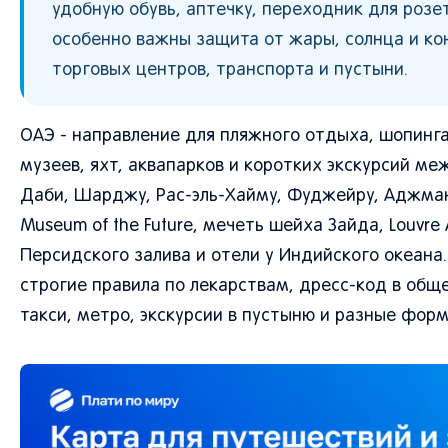
удобную обувь, аптечку, переходник для розе
особенно важны защита от жары, солнца и кон
торговых центров, транспорта и пустыни.
ОАЭ - направление для пляжного отдыха, шопинга,
музеев, яхт, аквапарков и коротких экскурсий ме
Даби, Шарджу, Рас-эль-Хайму, Фуджейру, Аджман,
Museum of the Future, мечеть шейха Зайда, Louvre Ab
Персидского залива и отели у Индийского океана.
строгие правила по лекарствам, дресс-код в об
такси, метро, экскурсии в пустыню и разные фор