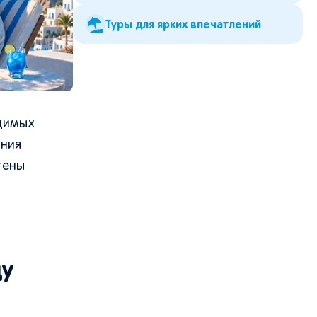
Туры для ярких впечатлений
одимых
ания
чтены
ду