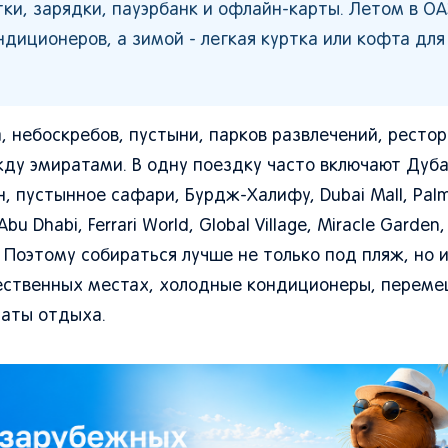
тки, зарядки, пауэрбанк и офлайн-карты. Летом в О
диционеров, а зимой - легкая куртка или кофта для
 небоскребов, пустыни, парков развлечений, рестор
жду эмиратами. В одну поездку часто включают Дуба
 пустынное сафари, Бурдж-Халифу, Dubai Mall, Palm
u Dhabi, Ferrari World, Global Village, Miracle Garden
 Поэтому собираться лучше не только под пляж, но и
щественных местах, холодные кондиционеры, переме
маты отдыха.