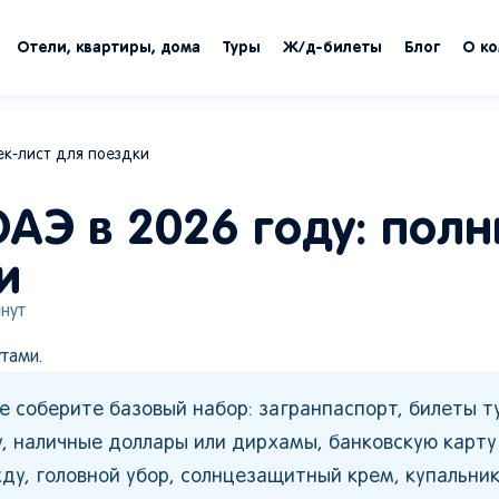
Отели, квартиры, дома
Туры
Ж/д-билеты
Блог
О к
чек-лист для поездки
 ОАЭ в 2026 году: пол
и
нут
тами.
е соберите базовый набор: загранпаспорт, билеты т
у, наличные доллары или дирхамы, банковскую карту
ду, головной убор, солнцезащитный крем, купальник