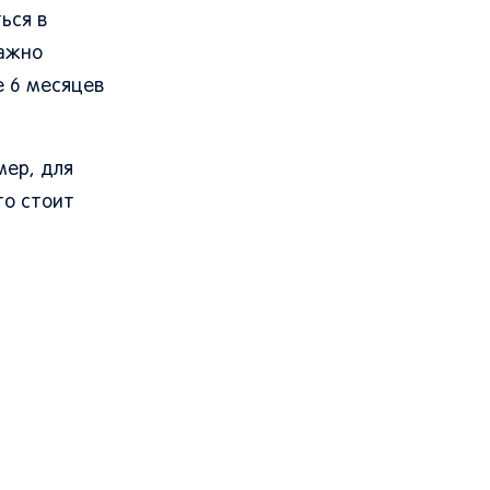
ься в
важно
е 6 месяцев
мер, для
то стоит