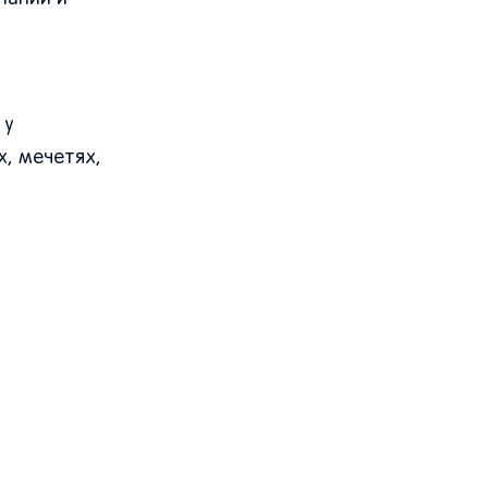
 у
х, мечетях,