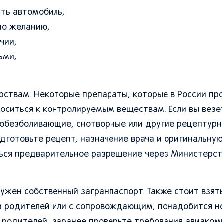
ать автомобиль;
по желанию;
чии;
ьми;
арствам. Некоторые препараты, которые в России пр
носиться к контролируемым веществам. Если вы везе
 обезболивающие, снотворные или другие рецептур
дготовьте рецепт, назначение врача и оригинальную
ься предварительное разрешение через Министерст
ужен собственный загранпаспорт. Также стоит взят
ез родителей или с сопровождающим, понадобится н
из родителей, заранее проверьте требования авиаком