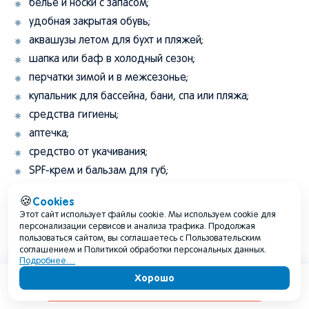
белье и носки с запасом;
удобная закрытая обувь;
аквашузы летом для бухт и пляжей;
шапка или баф в холодный сезон;
перчатки зимой и в межсезонье;
купальник для бассейна, бани, спа или пляжа;
средства гигиены;
аптечка;
средство от укачивания;
SPF-крем и бальзам для губ;
гермопакет для документов и техники.
Cookies
🍪
Этот сайт использует файлы cookie. Мы используем cookie для
персонализации сервисов и анализа трафика. Продолжая
Список вещей на Сахалин на неделю и
пользоваться сайтом, вы соглашаетесь с Пользовательским
больше
соглашением и Политикой обработки персональных данных.
Подробнее…
Хорошо
Если едете на Сахалин на 7 дней и дольше, особенно с
Содержание
маяком Анива, мысом Великан, бухтой Тихой, озером