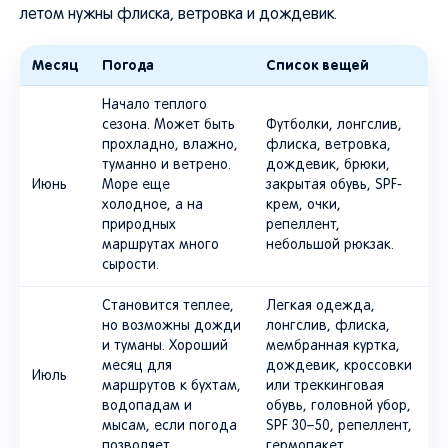
летом нужны флиска, ветровка и дождевик.
Месяц
Погода
Список вещей
Начало теплого
сезона. Может быть
Футболки, лонгслив,
прохладно, влажно,
флиска, ветровка,
туманно и ветрено.
дождевик, брюки,
Июнь
Море еще
закрытая обувь, SPF-
холодное, а на
крем, очки,
природных
репеллент,
маршрутах много
небольшой рюкзак.
сырости.
Становится теплее,
Легкая одежда,
но возможны дожди
лонгслив, флиска,
и туманы. Хороший
мембранная куртка,
месяц для
дождевик, кроссовки
Июль
маршрутов к бухтам,
или треккинговая
водопадам и
обувь, головной убор,
мысам, если погода
SPF 30–50, репеллент,
позволяет.
гермопакет.