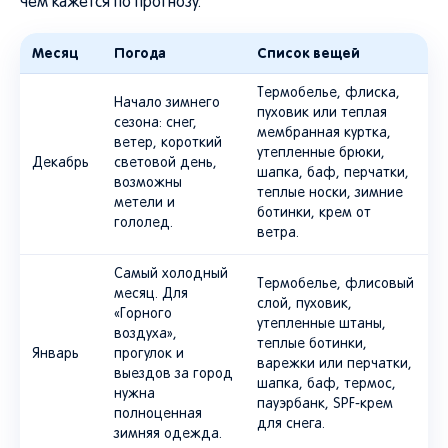
чем кажется по прогнозу.
Месяц
Погода
Список вещей
Термобелье, флиска,
Начало зимнего
пуховик или теплая
сезона: снег,
мембранная куртка,
ветер, короткий
утепленные брюки,
Декабрь
световой день,
шапка, баф, перчатки,
возможны
теплые носки, зимние
метели и
ботинки, крем от
гололед.
ветра.
Самый холодный
Термобелье, флисовый
месяц. Для
слой, пуховик,
«Горного
утепленные штаны,
воздуха»,
теплые ботинки,
Январь
прогулок и
варежки или перчатки,
выездов за город
шапка, баф, термос,
нужна
пауэрбанк, SPF-крем
полноценная
для снега.
зимняя одежда.