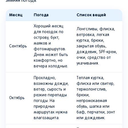
зимняя погода.
Месяц
Погода
Список вещей
Хороший месяц
Лонгсливы, флиска,
для поездок по
ветровка, легкая
острову, бухт,
куртка, брюки,
маяков и
Сентябрь
закрытая обувь,
фотомаршрутов.
дождевик, SPF-крем,
Днем может быть
очки, средство от
комфортно, но
укачивания.
вечера холодные.
Прохладно,
Теплая куртка,
возможны дожди,
флиска или свитер,
ветер, сырость и
термолонгслив,
резкие перепады
брюки,
Октябрь
погоды. На
непромокаемая
природных
обувь, шапка или
маршрутах нужна
баф, перчатки, зонт
влагозащита.
или дождевик.