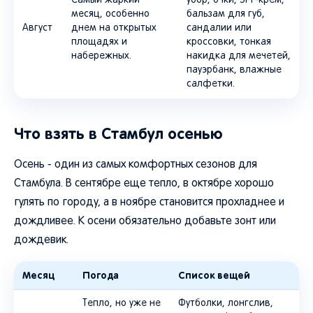
Самый жаркий
убор, очки, SPF-крем,
месяц, особенно
бальзам для губ,
Август
днем на открытых
сандалии или
площадях и
кроссовки, тонкая
набережных.
накидка для мечетей,
пауэрбанк, влажные
салфетки.
Что взять в Стамбул осенью
Осень - один из самых комфортных сезонов для
Стамбула. В сентябре еще тепло, в октябре хорошо
гулять по городу, а в ноябре становится прохладнее и
дождливее. К осени обязательно добавьте зонт или
дождевик.
Месяц
Погода
Список вещей
Тепло, но уже не
Футболки, лонгслив,