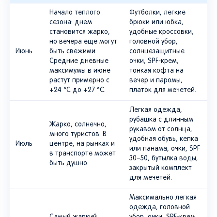
Начало теплого
Футболки, легкие
сезона: днем
брюки или юбка,
становится жарко,
удобные кроссовки,
но вечера еще могут
головной убор,
Июнь
быть свежими.
солнцезащитные
Средние дневные
очки, SPF-крем,
максимумы в июне
тонкая кофта на
растут примерно с
вечер и паромы,
+24 °C до +27 °C.
платок для мечетей.
Легкая одежда,
рубашка с длинным
Жарко, солнечно,
рукавом от солнца,
много туристов. В
удобная обувь, кепка
Июль
центре, на рынках и
или панама, очки, SPF
в транспорте может
30–50, бутылка воды,
быть душно.
закрытый комплект
для мечетей.
Максимально легкая
одежда, головной