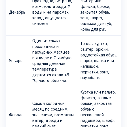
Прохладно, ветрено,
свитер или
возможны дожди. У
флиска, брюки,
Декабрь
воды и на паромах
закрытая обувь,
холод ощущается
зонт, шарф,
сильнее.
бальзам для губ,
крем для рук.
Один из самых
Теплая куртка,
прохладных и
свитер, брюки,
пасмурных месяцев:
водостойкая обувь,
в январе в Стамбуле
Январь
шарф, шапка или
средняя дневная
капюшон,
температура
перчатки, зонт,
держится около +9
пауэрбанк.
°C, часто облачно.
Куртка или пальто,
флиска, теплые
Самый холодный
брюки, закрытая
месяц по средним
обувь с
Февраль
значениям, возможны
нескользкой
ветер, дожди и
подошвой, шарф,
редкий снег.
перчатки, зонт,