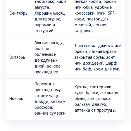
так жарко, как в
легкая кофта, брюки
августе.
или юбка, удобные
Сентябрь
Хороший месяц
кроссовки, очки, SPF-
для прогулок,
крем, платок для
паромов и
мечетей, легкая
экскурсий.
ветровка.
Мягкая погода,
Лонгсливы, джинсы или
больше
брюки, легкая куртка,
облачных и
Октябрь
закрытая обувь, зонт
дождливых
или дождевик, шарф
дней, вечера
или баф, крем для рук.
прохладнее.
Переход к
Куртка, свитер или
прохладному
худи, брюки, закрытая
сезону: чаще
Ноябрь
обувь, зонт, шарф,
дожди, ветер у
бальзам для губ,
Босфора,
аптечка от простуды.
ранние сумерки.