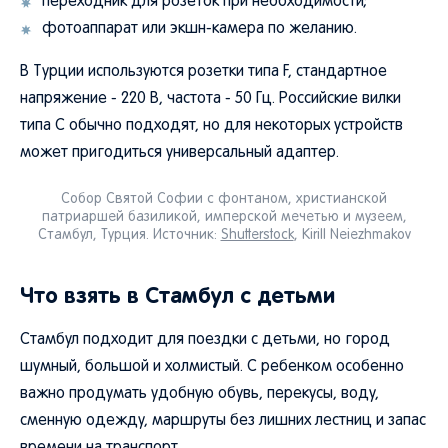
переходник для розеток при необходимости;
фотоаппарат или экшн-камера по желанию.
В Турции используются розетки типа F, стандартное
напряжение - 220 В, частота - 50 Гц. Российские вилки
типа C обычно подходят, но для некоторых устройств
может пригодиться универсальный адаптер.
Собор Святой Софии с фонтаном, христианской
патриаршей базиликой, имперской мечетью и музеем,
Стамбул, Турция. Источник:
Shutterstock
, Kirill Neiezhmakov
Что взять в Стамбул с детьми
Стамбул подходит для поездки с детьми, но город
шумный, большой и холмистый. С ребенком особенно
важно продумать удобную обувь, перекусы, воду,
сменную одежду, маршруты без лишних лестниц и запас