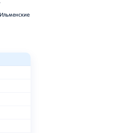
.
 Ильменские