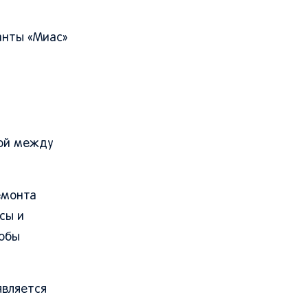
анты «Миас»
мой между
емонта
сы и
тобы
является