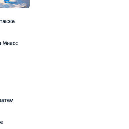
 также
а Миасс
 затем
ое