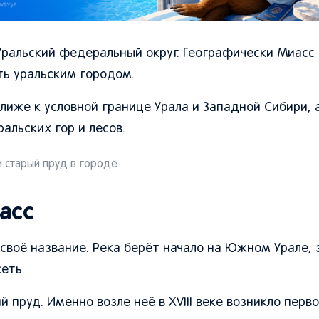
Уральский федеральный округ. Географически Миасс
ть уральским городом.
лиже к условной границе Урала и Западной Сибири, 
альских гор и лесов.
и старый пруд в городе
асс
л своё название. Река берёт начало на Южном Урале,
еть.
 пруд. Именно возле неё в XVIII веке возникло перв