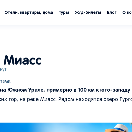
Отели, квартиры, дома
Туры
Ж/д-билеты
Блог
О к
д Миасс
нут
тами.
 на Южном Урале, примерно в 100 км к юго-западу 
х гор, на реке Миасс. Рядом находятся озеро Турго