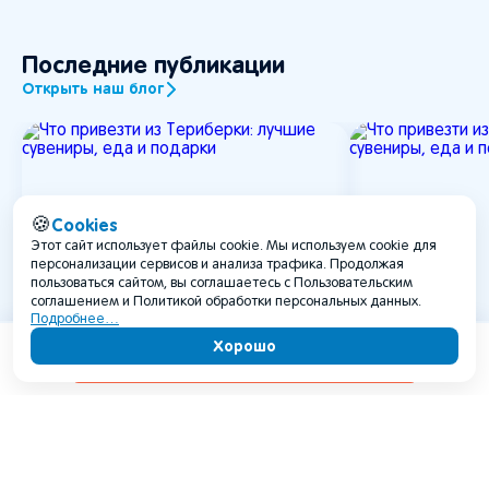
Последние публикации
Открыть наш блог
Cookies
🍪
Этот сайт использует файлы cookie. Мы используем cookie для
персонализации сервисов и анализа трафика. Продолжая
пользоваться сайтом, вы соглашаетесь с Пользовательским
соглашением и Политикой обработки персональных данных.
Подробнее…
Хорошо
Содержание
Что привезти из Териберки:
Что привезт
лучшие сувениры, еда и
лучшие суве
подарки
подарки
Статья рассказывает, что привезти из
В статье расска
Териберки: гастрономические
напитки, космет
подарки, такие как копчёная рыба,
привезти из Те
морепродукты и ягоды, а также
ориентировочны