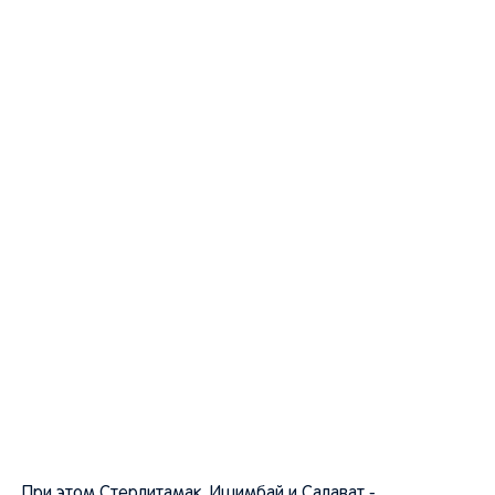
При этом Стерлитамак, Ишимбай и Салават -