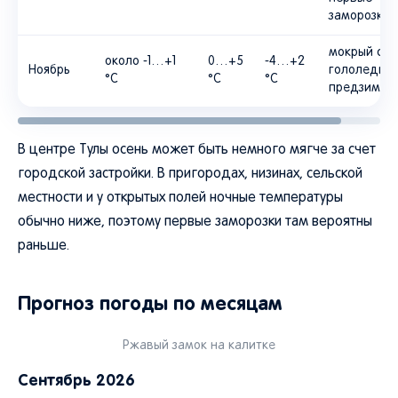
заморозки
мокрый снег
около -1…+1
0…+5
-4…+2
Ноябрь
гололедица
°C
°C
°C
предзимье
В центре Тулы осень может быть немного мягче за счет
городской застройки. В пригородах, низинах, сельской
местности и у открытых полей ночные температуры
обычно ниже, поэтому первые заморозки там вероятны
раньше.
Прогноз погоды по месяцам
Ржавый замок на калитке
Сентябрь 2026