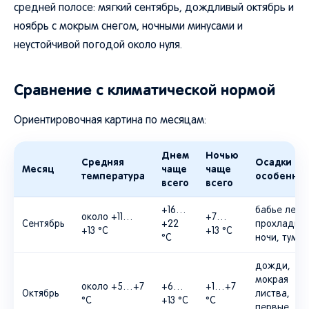
средней полосе: мягкий сентябрь, дождливый октябрь и
ноябрь с мокрым снегом, ночными минусами и
неустойчивой погодой около нуля.
Сравнение с климатической нормой
Ориентировочная картина по месяцам:
Днем
Ночью
Средняя
Осадки и
Месяц
чаще
чаще
температура
особеннос
всего
всего
+16…
бабье лето,
около +11…
+7…
Сентябрь
+22
прохладны
+13 °C
+13 °C
°C
ночи, тума
дожди,
мокрая
около +5…+7
+6…
+1…+7
Октябрь
листва,
°C
+13 °C
°C
первые