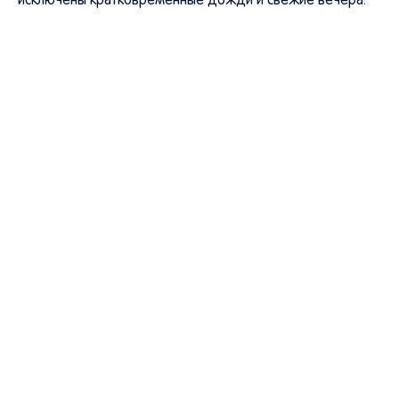
исключены кратковременные дожди и свежие вечера.