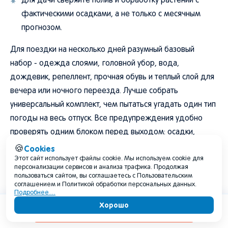
для дачи сверяйте полив и обработку растений с
фактическими осадками, а не только с месячным
прогнозом.
Для поездки на несколько дней разумный базовый
набор - одежда слоями, головной убор, вода,
дождевик, репеллент, прочная обувь и теплый слой для
вечера или ночного переезда. Лучше собрать
универсальный комплект, чем пытаться угадать один тип
погоды на весь отпуск. Все предупреждения удобно
проверять одним блоком перед выходом: осадки,
гроза, ветер, пожарная обстановка и ограничения у
Cookies
🍪
Этот сайт использует файлы cookie. Мы используем cookie для
воды. Это снижает количество повторных проверок и
персонализации сервисов и анализа трафика. Продолжая
помогает быстрее выбрать безопасный сценарий дня.
пользоваться сайтом, вы соглашаетесь с Пользовательским
соглашением и Политикой обработки персональных данных.
Подробнее…
FAQ
Хорошо
Содержание