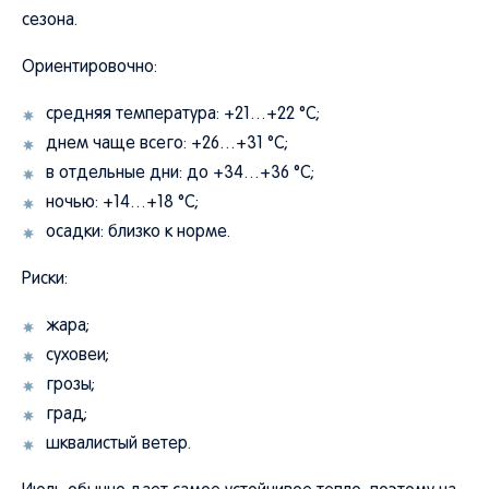
сезона.
Ориентировочно:
средняя температура: +21…+22 °C;
днем чаще всего: +26…+31 °C;
в отдельные дни: до +34…+36 °C;
ночью: +14…+18 °C;
осадки: близко к норме.
Риски:
жара;
суховеи;
грозы;
град;
шквалистый ветер.