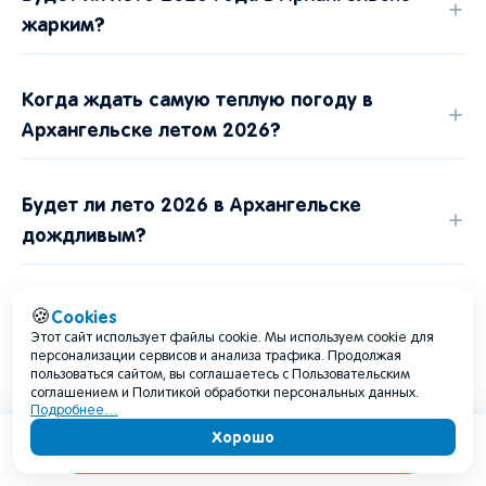
жарким?
Когда ждать самую теплую погоду в
Архангельске летом 2026?
Будет ли лето 2026 в Архангельске
дождливым?
Какая погода будет в Архангельске в июне
Cookies
🍪
2026?
Этот сайт использует файлы cookie. Мы используем cookie для
персонализации сервисов и анализа трафика. Продолжая
пользоваться сайтом, вы соглашаетесь с Пользовательским
соглашением и Политикой обработки персональных данных.
Когда лучше ехать в Архангельск летом
Подробнее…
Хорошо
2026 туристам?
Содержание