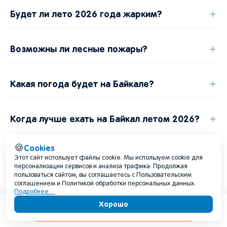
Будет ли лето 2026 года жарким?
Возможны ли лесные пожары?
Какая погода будет на Байкале?
Когда лучше ехать на Байкал летом 2026?
Cookies
🍪
Как планировать поездку, если сезонный
Этот сайт использует файлы cookie. Мы используем cookie для
прогноз еще изменится?
персонализации сервисов и анализа трафика. Продолжая
пользоваться сайтом, вы соглашаетесь с Пользовательским
соглашением и Политикой обработки персональных данных.
Подробнее…
Что взять с собой на несколько летних
Хорошо
Содержание
дней?