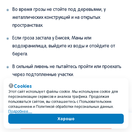
Во время грозы не стойте под деревьями, у
металлических конструкций и на открытых
пространствах.
Если гроза застала у Енисея, Маны или
водохранилища, выйдите из воды и отойдите от
берега.
В сильный ливень не пытайтесь пройти или проехать
через подтопленные участки.
Cookies
🍪
При граде лучше укрыться в помещении или
Этот сайт использует файлы cookie. Мы используем cookie для
автомобиле и держаться дальше от стекол.
персонализации сервисов и анализа трафика. Продолжая
пользоваться сайтом, вы соглашаетесь с Пользовательским
соглашением и Политикой обработки персональных данных.
На даче заранее убирайте легкие предметы,
Подробнее…
которые может унести ветром.
Хорошо
Содержание
Советы автомобилистам: