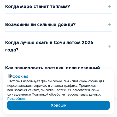
Когда море станет теплым?
Возможны ли сильные дожди?
Когда лучше ехать в Сочи летом 2026
года?
Как планировать поездку, если сезонный
прогноз еще изменится?
Cookies
🍪
Этот сайт использует файлы cookie. Мы используем cookie для
персонализации сервисов и анализа трафика. Продолжая
пользоваться сайтом, вы соглашаетесь с Пользовательским
Что взять с собой на несколько летних
соглашением и Политикой обработки персональных данных.
Подробнее…
дней?
Хорошо
Содержание
Лодка на берегу реки