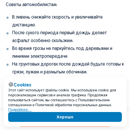
Советы автомобилистам:
В ливень снижайте скорость и увеличивайте
дистанцию.
После сухого периода первый дождь делает
асфальт особенно скользким.
Во время грозы не паркуйтесь под деревьями и
линиями электропередачи.
На грунтовых дорогах после дождей будьте готовы к
грязи, лужам и размытым обочинам.
В туман снижайте скорость и используйте ближний
Cookies
🍪
свет.
Этот сайт использует файлы cookie. Мы используем cookie для
персонализации сервисов и анализа трафика. Продолжая
Советы туристам:
пользоваться сайтом, вы соглашаетесь с Пользовательским
соглашением и Политикой обработки персональных данных.
Подробнее…
Для поездок в Вологду, Кириллов, Ферапонтово,
Хорошо
Содержание
Белозерск и Великий Устюг летом берите одежду
слоями.