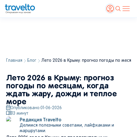
Главная
Блог
Лето 2026 в Крыму: прогноз погоды по месяц
Панорамный вид на курортный город Гурзуф и Медвежью гору, Аю-Даг, Ялту,
Крым. Источник:
Shutterstock
, panophotograph
Лето 2026 в Крыму: прогноз
погоды по месяцам, когда
ждать жару, дожди и теплое
море
Опубликовано:
01-06-2026
13
минут
Редакция Travelto
Делимся полезными советами, лайфхаками и
маршрутами.