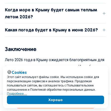
Когда море в Крыму будет самым теплым
летом 2026?
Какая погода будет в Крыму в июне 2026?
Заключение
Лето 2026 года в Крыму ожидается благоприятным для
отдыха, но с региональными различиями. Июнь будет
Cookies
🍪
теплым и суховатым, июль - классическим курортным
Этот сайт использует файлы cookie. Мы используем cookie для
месяцем около нормы, август - теплее обычного и,
персонализации сервисов и анализа трафика. Продолжая
пользоваться сайтом, вы соглашаетесь с Пользовательским
вероятно, самым комфортным по температуре моря.
соглашением и Политикой обработки персональных данных.
Подробнее…
Крым летом 2026 года подойдет и для пляжного
Хорошо
Содержание
отдыха, и для экскурсий, но планировать поездку стоит с