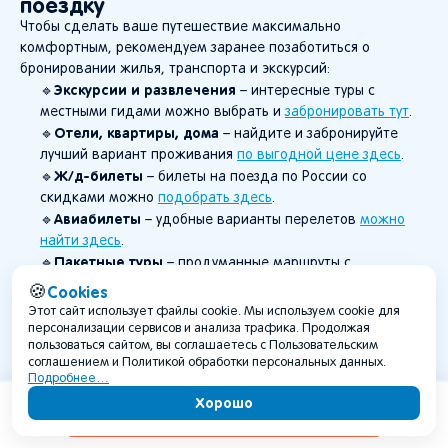
поездку
Чтобы сделать ваше путешествие максимально
комфортным, рекомендуем заранее позаботиться о
бронировании жилья, транспорта и экскурсий:
Экскурсии и развлечения
🔹
– интересные туры с
местными гидами можно выбрать и
забронировать тут
.
Отели, квартиры, дома
🔹
– найдите и забронируйте
лучший вариант проживания
по выгодной цене здесь
.
Ж/д-билеты
🔹
– билеты на поезда по России со
скидками можно
подобрать здесь
.
Авиабилеты
🔹
– удобные варианты перелетов
можно
найти здесь
.
Пакетные туры
🔹
– продуманные маршруты с
включенным перелетом, проживанием, транспортом и
Cookies
🍪
многим другим
ждут вас здесь
.
Этот сайт использует файлы cookie. Мы используем cookie для
Концерты и мероприятия
🔹
– афиша интересных
персонализации сервисов и анализа трафика. Продолжая
пользоваться сайтом, вы соглашаетесь с Пользовательским
событий по всей России доступна
здесь
.
соглашением и Политикой обработки персональных данных.
Планируйте путешествие заранее, чтобы успеть увидеть
Подробнее…
больше и насладиться поездкой без лишних забот!
Хорошо
Содержание