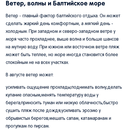
Ветер, волны и Балтийское море
Ветер - главный фактор балтийского отдыха. Он может
сделать жаркий день комфортным, а мягкий день -
холодным. При западном и северо-западном ветре у
моря часто прохладнее, выше волна и больше шансов
на мутную воду. При южном или восточном ветре пляж
может быть теплее, но море иногда становится более
спокойным не на всех участках.
В августе ветер может:
усиливать ощущение прохлады;поднимать волну;делать
купание опасным;менять температуру воды у
берега;приносить туман или низкую облачность;быстро
сушить пляж после дождя;усиливать эрозию у
обрывистых берегов;мешать сапам, катамаранам и
прогулкам по пирсам.