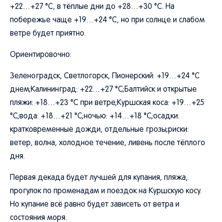
+22…+27 °C, в тёплые дни до +28…+30 °C. На
побережье чаще +19…+24 °C, но при солнце и слабом
ветре будет приятно.
Ориентировочно:
Зеленоградск, Светлогорск, Пионерский: +19…+24 °C
днем;Калининград: +22…+27 °C;Балтийск и открытые
пляжи: +18…+23 °C при ветре;Куршская коса: +19…+25
°C;вода: +18…+21 °C;ночью: +14…+18 °C;осадки:
кратковременные дожди, отдельные грозы;риски:
ветер, волна, холодное течение, ливень после тёплого
дня.
Первая декада будет лучшей для купания, пляжа,
прогулок по променадам и поездок на Куршскую косу.
Но купание всё равно будет зависеть от ветра и
состояния моря.