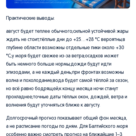
Практические выводы:
август будет теплее обычного;сильной устойчивой жары
ждать не стоит;тёплые дни до +25…+28 °C вероятны;в
глубине области возможны отдельные пики около +30
°C;у моря будет свежее из-за ветра;осадков может
быть немного больше нормы;дожди будут идти
эпизодами, а не каждый день;при фронтах возможны
волна и похолодание;вода будет самой тёплой за сезон,
но всё равно бодрящей;к концу месяца ночи станут
прохладнее;точные даты тёплых окон, дождей, ветра и
волнения будут уточняться ближе к августу.
Долгосрочный прогноз показывает общий фон месяца,
а не расписание погоды по дням. Для Балтийского моря
особенно важно смотреть прогноз на ближайшие 1–3