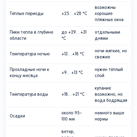
возможны
Тёплые периоды
+25…+28 °C
хорошие
пляжные окна
Пики тепла в глубине
до +29…+31
отдельными
области
°C
днями
ночи мягкие, но
Температура ночью
+13…+18 °C
свежие
Прохладные ночи к
нужен тёплый
+9…+13 °C
концу месяца
слой
купание
Температура воды
+18…+21 °C
возможно, но
вода бодрящая
около 95–
немного выше
Осадки
100 мм
нормы
ветер,