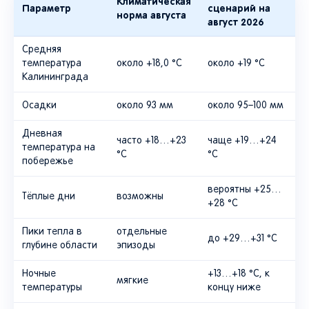
Климатическая
Параметр
сценарий на
норма августа
август 2026
Средняя
температура
около +18,0 °C
около +19 °C
Калининграда
Осадки
около 93 мм
около 95–100 мм
Дневная
часто +18…+23
чаще +19…+24
температура на
°C
°C
побережье
вероятны +25…
Тёплые дни
возможны
+28 °C
Пики тепла в
отдельные
до +29…+31 °C
глубине области
эпизоды
Ночные
+13…+18 °C, к
мягкие
температуры
концу ниже