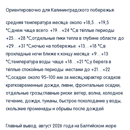
Ориентировочно для Калининградского побережья:
средняя температура месяца: около +18,5…+19,5
°C;днем чаще всего: +19…+24 °C;в тёплые периоды:
+25…+28 °C;отдельные пики тепла в глубине области: до
+29…+31 °C;ночью на побережье: +13…+18 °C;в
прохладные ночи ближе к концу месяца: +9…+13
°C;температура воды: чаще +18…+21 °C;у берега в
тёплые спокойные периоды: местами до +21…+22
°C;осадки: около 95–100 мм за месяц;характер осадков:
кратковременные дожди, ливни, фронтальные осадки,
отдельные грозы;главные риски: ветер, волна, холодное
течение, дожди, туманы, быстрое похолодание у воды,
скользкие променады и обрывы после дождей.
Главный вывод: август 2026 года на Балтийском море