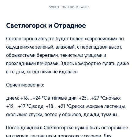
Букет злаков в вазе
Светлогорск и Отрадное
Светлогорск в августе будет более «европейским» по
ощущениям: зелёный, влажный, с перепадами высот,
обрывистыми берегами, тенистыми улицами и
прохладными вечерами. Здесь комфортно гулять даже
в те дни, когда пляж не идеален.
Ориентировочно:
днем: +18…+24 °C;в тёплые дни: +25…+27 °C;ночью:
+12…+17 °C;вода: +18…+21 °C;риски: мокрые лестницы,
скользкие спуски, ветер у обрывов, дожди, туманы.
После дождей в Светлогорске нужно быть осторожнее
на спусках, лестницах и дорожках у склонов. Для