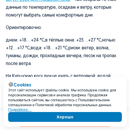
данные по температуре, осадкам и ветру, которые
помогут выбрать самые комфортные дни.
Ориентировочно:
днем: +18…+24 °C;в тёплые окна: +25…+27 °C;ночью:
+12…+17 °C;вода: +18…+21 °C;риски: ветер, волна,
туманы, дожди, прохладные вечера, песок на тропах
после ветра.
На Куршскую косу лучше ехать с ветровкой, водой,
удобной обувью и запасом времени. Даже если утром в
Cookies
🍪
Этот сайт использует файлы cookie. Мы используем cookie для
городе тепло, у моря может быть совсем другая
персонализации сервисов и анализа трафика. Продолжая
погода.
пользоваться сайтом, вы соглашаетесь с Пользовательским
соглашением и Политикой обработки персональных данных.
Подробнее…
Хорошо
Калининград
Содержание