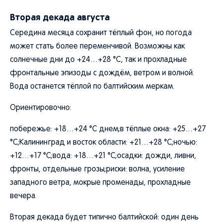
Вторая декада августа
Середина месяца сохранит тёплый фон, но погода
может стать более переменчивой. Возможны как
солнечные дни до +24…+28 °C, так и прохладные
фронтальные эпизоды с дождём, ветром и волной.
Вода останется тёплой по балтийским меркам.
Ориентировочно:
побережье: +18…+24 °C днем;в тёплые окна: +25…+27
°C;Калининград и восток области: +21…+28 °C;ночью:
+12…+17 °C;вода: +18…+21 °C;осадки: дожди, ливни,
фронты, отдельные грозы;риски: волна, усиление
западного ветра, мокрые променады, прохладные
вечера.
Вторая декада будет типично балтийской: один день