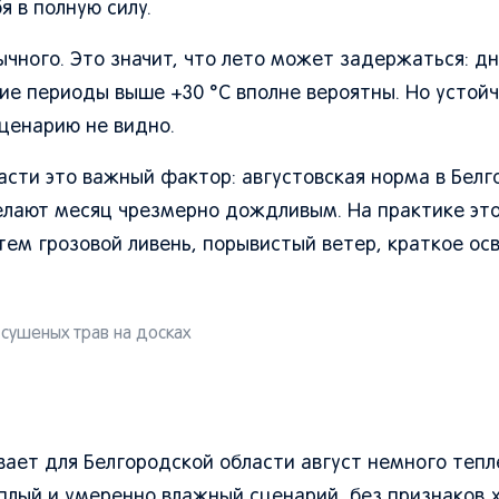
я в полную силу.
ычного. Это значит, что лето может задержаться: дн
ие периоды выше +30 °C вполне вероятны. Но устой
ценарию не видно.
сти это важный фактор: августовская норма в Белг
елают месяц чрезмерно дождливым. На практике эт
атем грозовой ливень, порывистый ветер, краткое ос
сушеных трав на досках
ает для Белгородской области август немного тепл
плый и умеренно влажный сценарий, без признаков 