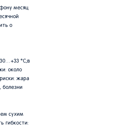
 фону месяц
есячной
ить о
30…+33 °C;в
ки: около
риски: жара
, болезни
чем сухим
ь гибкости: