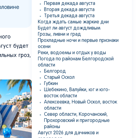
Первая декада августа
оловине
Вторая декада августа
Третья декада августа
Когда ждать самые жаркие дни
Будет ли август дождливым
Грозы, ливни и град
ного
Прохладные ночи и первые признаки
вгуст будет
осени
Реки, водоемы и отдых у воды
ильных гроз,
Погода по районам Белгородской
области
Белгород
Старый Оскол
Губкин
Шебекино, Валуйки, юг и юго-
восток области
Алексеевка, Новый Оскол, восток
области
Север области, Корочанский,
Прохоровский и пригородные
районы
Август 2026 для дачников и