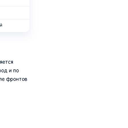
ий
няется
род и по
сле фронтов