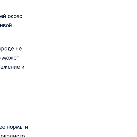
ей около
чивой
ороде не
о может
вежение и
ее нормы и
холодного