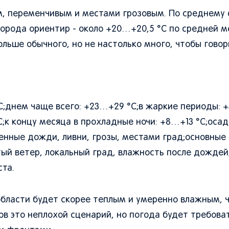
м, переменчивым и местами грозовым. По среднему
города ориентир - около +20…+20,5 °C по средней м
льше обычного, но не настолько много, чтобы говор
C;днем чаще всего: +23…+29 °C;в жаркие периоды: +
;к концу месяца в прохладные ночи: +8…+13 °C;осад
енные дожди, ливни, грозы, местами град;основные 
тый ветер, локальный град, влажность после дождей
ста.
 области будет скорее теплым и умеренно влажным, 
в это неплохой сценарий, но погода будет требоват