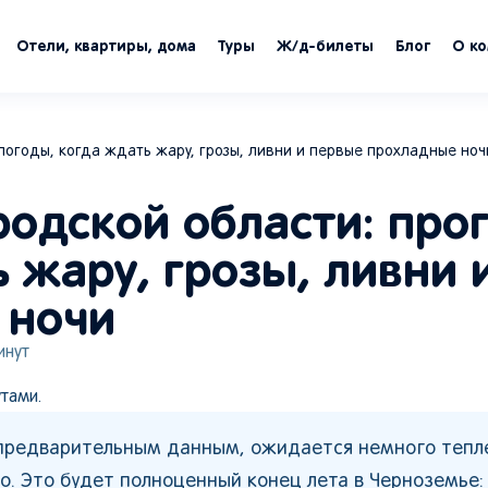
Отели, квартиры, дома
Туры
Ж/д-билеты
Блог
О к
 погоды, когда ждать жару, грозы, ливни и первые прохладные ноч
родской области: про
 жару, грозы, ливни 
 ночи
нут
тами.
о предварительным данным, ожидается немного тепл
о. Это будет полноценный конец лета в Черноземье: