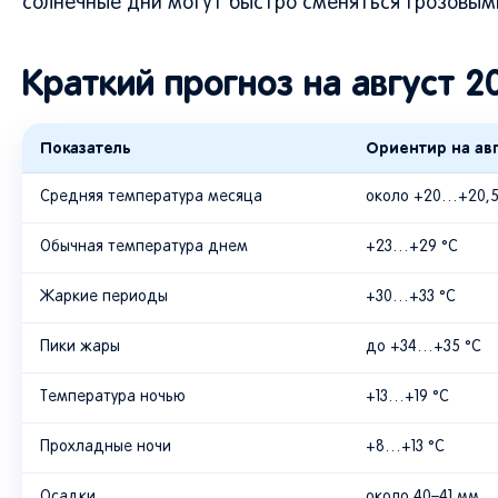
солнечные дни могут быстро сменяться грозовым
Краткий прогноз на август 2
Показатель
Ориентир на авг
Средняя температура месяца
около +20…+20,5
Обычная температура днем
+23…+29 °C
Жаркие периоды
+30…+33 °C
Пики жары
до +34…+35 °C
Температура ночью
+13…+19 °C
Прохладные ночи
+8…+13 °C
Осадки
около 40–41 мм