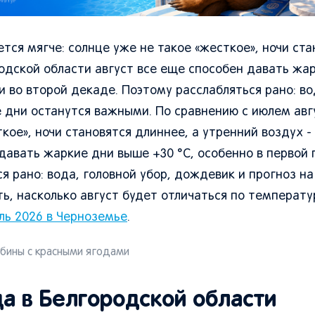
тся мягче: солнце уже не такое «жесткое», ночи ста
родской области август все еще способен давать жа
и во второй декаде. Поэтому расслабляться рано: во
 дни останутся важными. По сравнению с июлем авг
кое», ночи становятся длиннее, а утренний воздух -
 давать жаркие дни выше +30 °C, особенно в первой 
ся рано: вода, головной убор, дождевик и прогноз н
ь, насколько август будет отличаться по температу
ль 2026 в Черноземье
.
ябины с красными ягодами
да в Белгородской области