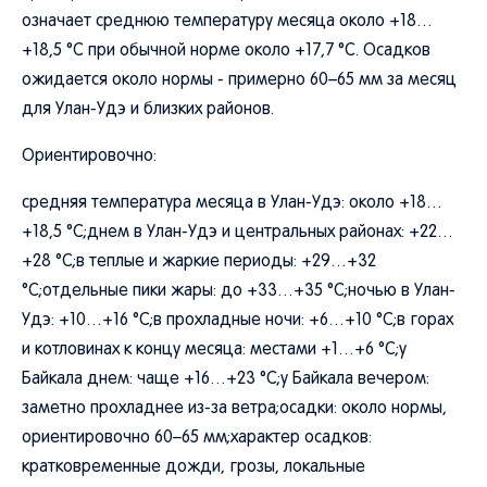
означает среднюю температуру месяца около +18…
+18,5 °C при обычной норме около +17,7 °C. Осадков
ожидается около нормы - примерно 60–65 мм за месяц
для Улан-Удэ и близких районов.
Ориентировочно:
средняя температура месяца в Улан-Удэ: около +18…
+18,5 °C;днем в Улан-Удэ и центральных районах: +22…
+28 °C;в теплые и жаркие периоды: +29…+32
°C;отдельные пики жары: до +33…+35 °C;ночью в Улан-
Удэ: +10…+16 °C;в прохладные ночи: +6…+10 °C;в горах
и котловинах к концу месяца: местами +1…+6 °C;у
Байкала днем: чаще +16…+23 °C;у Байкала вечером:
заметно прохладнее из-за ветра;осадки: около нормы,
ориентировочно 60–65 мм;характер осадков:
кратковременные дожди, грозы, локальные