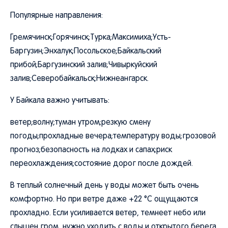
Популярные направления:
Гремячинск;Горячинск;Турка;Максимиха;Усть-
Баргузин;Энхалук;Посольское;Байкальский
прибой;Баргузинский залив;Чивыркуйский
залив;Северобайкальск;Нижнеангарск.
У Байкала важно учитывать:
ветер;волну;туман утром;резкую смену
погоды;прохладные вечера;температуру воды;грозовой
прогноз;безопасность на лодках и сапах;риск
переохлаждения;состояние дорог после дождей.
В теплый солнечный день у воды может быть очень
комфортно. Но при ветре даже +22 °C ощущаются
прохладно. Если усиливается ветер, темнеет небо или
слышен гром, нужно уходить с воды и открытого берега.