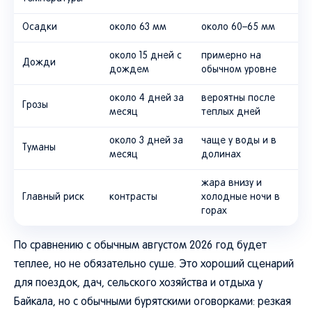
Осадки
около 63 мм
около 60–65 мм
около 15 дней с
примерно на
Дожди
дождем
обычном уровне
около 4 дней за
вероятны после
Грозы
месяц
теплых дней
около 3 дней за
чаще у воды и в
Туманы
месяц
долинах
жара внизу и
Главный риск
контрасты
холодные ночи в
горах
По сравнению с обычным августом 2026 год будет
теплее, но не обязательно суше. Это хороший сценарий
для поездок, дач, сельского хозяйства и отдыха у
Байкала, но с обычными бурятскими оговорками: резкая