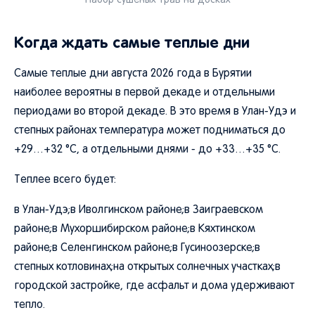
Набор сушеных трав на досках
Когда ждать самые теплые дни
Самые теплые дни августа 2026 года в Бурятии
наиболее вероятны в первой декаде и отдельными
периодами во второй декаде. В это время в Улан-Удэ и
степных районах температура может подниматься до
+29…+32 °C, а отдельными днями - до +33…+35 °C.
Теплее всего будет:
в Улан-Удэ;в Иволгинском районе;в Заиграевском
районе;в Мухоршибирском районе;в Кяхтинском
районе;в Селенгинском районе;в Гусиноозерске;в
степных котловинах;на открытых солнечных участках;в
городской застройке, где асфальт и дома удерживают
тепло.