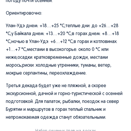
погоду почти осенней.
Ориентировочно:
Улан-Удэ днем: +18…+25 °C;теплые дни: до +26…+28
°C;у Байкала днем: +13…+20 °C;в горах днем: +8…+18
°C;ночью в Улан-Удэ: +6…+12 °C;в горах и котловинах:
+1…+7 °C;местами в высокогорье: около 0 °C или
ниже;осадки: кратковременные дожди, местами
морось;риски: холодные утренники, туманы, ветер,
мокрые серпантины, переохлаждение.
Третья декада будет уже не пляжной, а скорее
экскурсионной, дачной и горно-туристической с осенней
подготовкой. Для палаток, рыбалки, поездок на север
Бурятии и маршрутов в горах теплый спальник и
непромокаемая одежда станут обязательными.