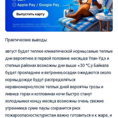
Практические выводы:
август будет теплее климатической нормы;самые теплые
дни вероятнее в первой половине месяца;в Улан-Удэ и
степных районах возможны дни выше +30 °C;у Байкала
будет прохладнее и ветренее;осадки ожидаются около
нормы;дожди будут распределяться
неравномерно;после теплых дней вероятны грозы и
ливни;в горах и котловинах ночи быстро станут
холодными;к концу месяца возможны очень свежие
утренники;в сухие паузы сохранится риск
пожароопасности;туристам важно готовиться и к жаре, и