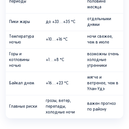
периоды
половине
месяца
отдельными
Пики жары
до +33…+35 °C
днями
Температура
ночи свежее,
+10…+16 °C
ночью
чем в июле
Горы и
возможны очень
котловины
+1…+8 °C
холодные
ночью
утренники
мягче и
Байкал днем
+16…+23 °C
ветренее, чем в
Улан-Удэ
грозы, ветер,
важен прогноз
Главные риски
перепады,
по району
холодные ночи