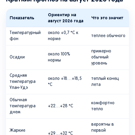
Ориентир на
Показатель
Что это значит
август 2026 года
Температурный
около +0,7 °C к
теплее обычного
фон
норме
примерно
около 100%
Осадки
обычный
нормы
уровень
Средняя
около +18…+18,5
теплый конец
температура
°C
лета
Улан-Удэ
Обычная
комфортно
температура
+22…+28 °C
тепло
днем
вероятны в
Жаркие
первой
+29…+32 °C