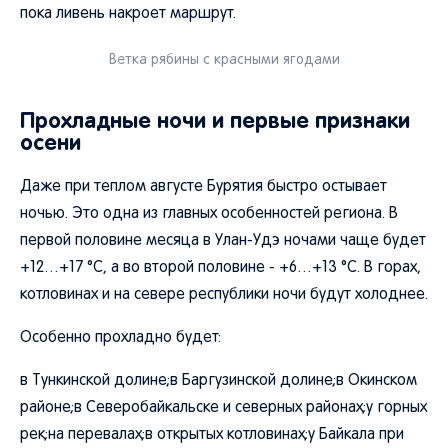
пока ливень накроет маршрут.
Ветка рябины с красными ягодами
Прохладные ночи и первые признаки
осени
Даже при теплом августе Бурятия быстро остывает
ночью. Это одна из главных особенностей региона. В
первой половине месяца в Улан-Удэ ночами чаще будет
+12…+17 °C, а во второй половине - +6…+13 °C. В горах,
котловинах и на севере республики ночи будут холоднее.
Особенно прохладно будет:
в Тункинской долине;в Баргузинской долине;в Окинском
районе;в Северобайкальске и северных районах;у горных
рек;на перевалах;в открытых котловинах;у Байкала при