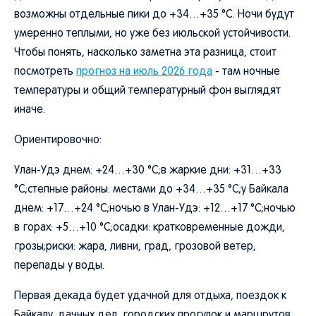
возможны отдельные пики до +34…+35 °C. Ночи будут
умеренно теплыми, но уже без июльской устойчивости.
Чтобы понять, насколько заметна эта разница, стоит
посмотреть
прогноз на июль 2026 года
- там ночные
температуры и общий температурный фон выглядят
иначе.
Ориентировочно:
Улан-Удэ днем: +24…+30 °C;в жаркие дни: +31…+33
°C;степные районы: местами до +34…+35 °C;у Байкала
днем: +17…+24 °C;ночью в Улан-Удэ: +12…+17 °C;ночью
в горах: +5…+10 °C;осадки: кратковременные дожди,
грозы;риски: жара, ливни, град, грозовой ветер,
перепады у воды.
Первая декада будет удачной для отдыха, поездок к
Байкалу, дачных дел, городских прогулок и маршрутов