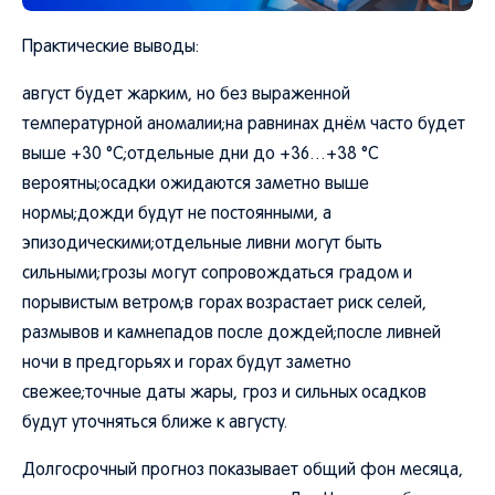
Практические выводы:
август будет жарким, но без выраженной
температурной аномалии;на равнинах днём часто будет
выше +30 °C;отдельные дни до +36…+38 °C
вероятны;осадки ожидаются заметно выше
нормы;дожди будут не постоянными, а
эпизодическими;отдельные ливни могут быть
сильными;грозы могут сопровождаться градом и
порывистым ветром;в горах возрастает риск селей,
размывов и камнепадов после дождей;после ливней
ночи в предгорьях и горах будут заметно
свежее;точные даты жары, гроз и сильных осадков
будут уточняться ближе к августу.
Долгосрочный прогноз показывает общий фон месяца,