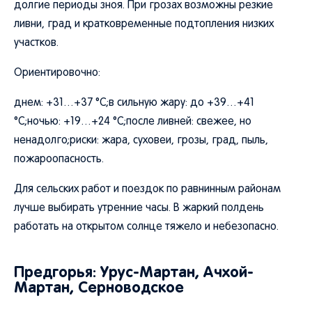
долгие периоды зноя. При грозах возможны резкие
ливни, град и кратковременные подтопления низких
участков.
Ориентировочно:
днем: +31…+37 °C;в сильную жару: до +39…+41
°C;ночью: +19…+24 °C;после ливней: свежее, но
ненадолго;риски: жара, суховеи, грозы, град, пыль,
пожароопасность.
Для сельских работ и поездок по равнинным районам
лучше выбирать утренние часы. В жаркий полдень
работать на открытом солнце тяжело и небезопасно.
Предгорья: Урус-Мартан, Ачхой-
Мартан, Серноводское