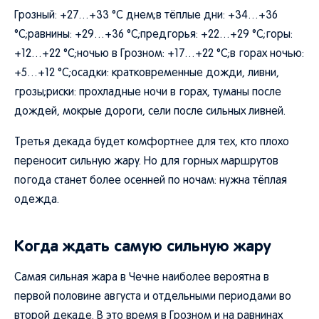
Грозный: +27…+33 °C днем;в тёплые дни: +34…+36
°C;равнины: +29…+36 °C;предгорья: +22…+29 °C;горы:
+12…+22 °C;ночью в Грозном: +17…+22 °C;в горах ночью:
+5…+12 °C;осадки: кратковременные дожди, ливни,
грозы;риски: прохладные ночи в горах, туманы после
дождей, мокрые дороги, сели после сильных ливней.
Третья декада будет комфортнее для тех, кто плохо
переносит сильную жару. Но для горных маршрутов
погода станет более осенней по ночам: нужна тёплая
одежда.
Когда ждать самую сильную жару
Самая сильная жара в Чечне наиболее вероятна в
первой половине августа и отдельными периодами во
второй декаде. В это время в Грозном и на равнинах