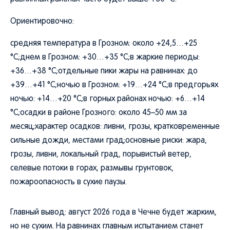
Ориентировочно:
средняя температура в Грозном: около +24,5…+25
°C;днем в Грозном: +30…+35 °C;в жаркие периоды:
+36…+38 °C;отдельные пики жары на равнинах: до
+39…+41 °C;ночью в Грозном: +19…+24 °C;в предгорьях
ночью: +14…+20 °C;в горных районах ночью: +6…+14
°C;осадки в районе Грозного: около 45–50 мм за
месяц;характер осадков: ливни, грозы, кратковременные
сильные дожди, местами град;основные риски: жара,
грозы, ливни, локальный град, порывистый ветер,
селевые потоки в горах, размывы грунтовок,
пожароопасность в сухие паузы.
Главный вывод: август 2026 года в Чечне будет жарким,
но не сухим. На равнинах главным испытанием станет