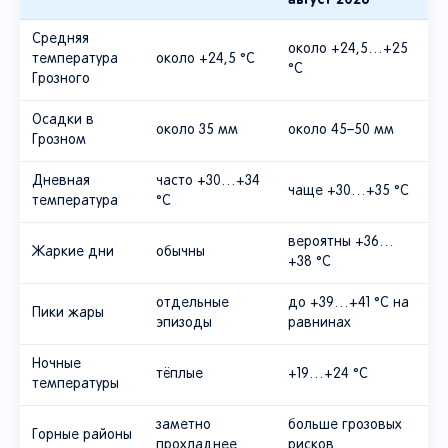
Средняя
около +24,5…+25
температура
около +24,5 °C
°C
Грозного
Осадки в
около 35 мм
около 45–50 мм
Грозном
Дневная
часто +30…+34
чаще +30…+35 °C
температура
°C
вероятны +36…
Жаркие дни
обычны
+38 °C
отдельные
до +39…+41 °C на
Пики жары
эпизоды
равнинах
Ночные
тёплые
+19…+24 °C
температуры
заметно
больше грозовых
Горные районы
прохладнее
рисков