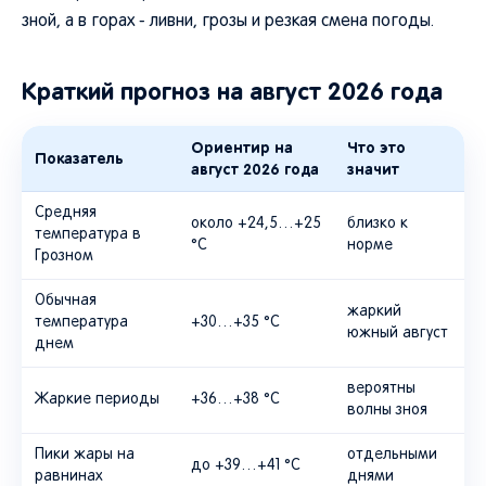
зной, а в горах - ливни, грозы и резкая смена погоды.
Краткий прогноз на август 2026 года
Ориентир на
Что это
Показатель
август 2026 года
значит
Средняя
около +24,5…+25
близко к
температура в
°C
норме
Грозном
Обычная
жаркий
температура
+30…+35 °C
южный август
днем
вероятны
Жаркие периоды
+36…+38 °C
волны зноя
Пики жары на
отдельными
до +39…+41 °C
равнинах
днями