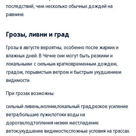
последствий, чем несколько обычных дождей на
равнине.
Грозы, ливни и град
Грозы в августе вероятны, особенно после жарких и
влажных дней. В Чечне они могут быть резкими и
локальными: с сильным кратковременным дождем,
градом, порывистым ветром и быстрым ухудшением
видимости.
При грозах возможны:
сильный ливень;молнии;локальный град;резкое усиление
ветра;большие лужи;потоки воды на
дорогах;подтопления низких мест;падение
веток;ухудшение видимости;сложные условия на трассах.