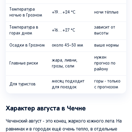
Температура
+19…+24 °C
ночи тёплые
ночью в Грозном
Температура в
зависит от
+16…+27 °C
горах днем
высоты
Осадки в Грозном
около 45–50 мм
выше нормы
нужен
жара, ливни,
Главные риски
прогноз по
грозы, сели
району
месяц подходит
горы - только
Для туристов
для поездок
с прогнозом
Характер августа в Чечне
Чеченский август - это конец жаркого южного лета. На
равнинах и в городах ещё очень тепло, в отдельные