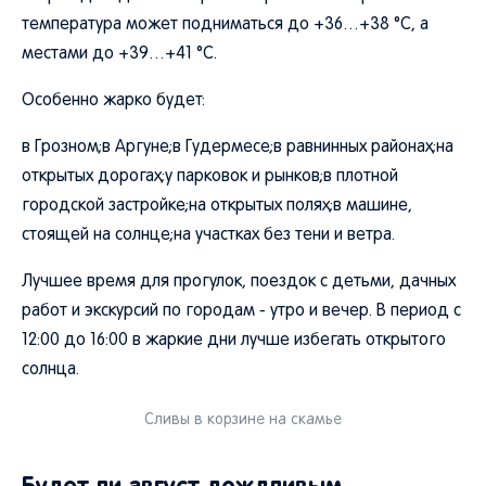
температура может подниматься до +36…+38 °C, а
местами до +39…+41 °C.
Особенно жарко будет:
в Грозном;в Аргуне;в Гудермесе;в равнинных районах;на
открытых дорогах;у парковок и рынков;в плотной
городской застройке;на открытых полях;в машине,
стоящей на солнце;на участках без тени и ветра.
Лучшее время для прогулок, поездок с детьми, дачных
работ и экскурсий по городам - утро и вечер. В период с
12:00 до 16:00 в жаркие дни лучше избегать открытого
солнца.
Сливы в корзине на скамье
Будет ли август дождливым