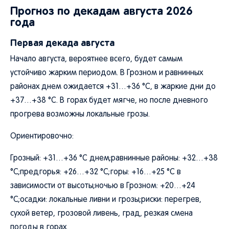
Прогноз по декадам августа 2026
года
Первая декада августа
Начало августа, вероятнее всего, будет самым
устойчиво жарким периодом. В Грозном и равнинных
районах днем ожидается +31…+36 °C, в жаркие дни до
+37…+38 °C. В горах будет мягче, но после дневного
прогрева возможны локальные грозы.
Ориентировочно:
Грозный: +31…+36 °C днем;равнинные районы: +32…+38
°C;предгорья: +26…+32 °C;горы: +16…+25 °C в
зависимости от высоты;ночью в Грозном: +20…+24
°C;осадки: локальные ливни и грозы;риски: перегрев,
сухой ветер, грозовой ливень, град, резкая смена
погоды в горах.