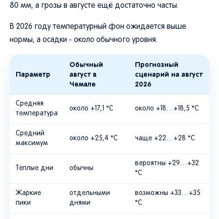
80 мм, а грозы в августе ещё достаточно часты.
В 2026 году температурный фон ожидается выше
нормы, а осадки - около обычного уровня.
Обычный
Прогнозный
Параметр
август в
сценарий на август
Чемале
2026
Средняя
около +17,1 °C
около +18…+18,5 °C
температура
Средний
около +25,4 °C
чаще +22…+28 °C
максимум
вероятны +29…+32
Тёплые дни
обычны
°C
Жаркие
отдельными
возможны +33…+35
пики
днями
°C