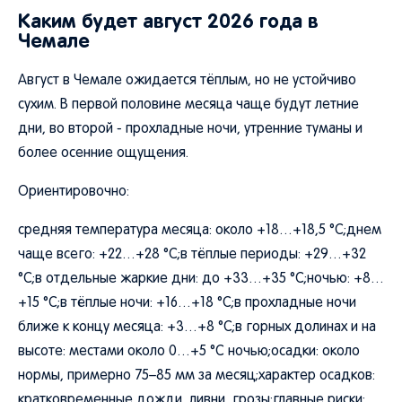
Каким будет август 2026 года в
Чемале
Август в Чемале ожидается тёплым, но не устойчиво
сухим. В первой половине месяца чаще будут летние
дни, во второй - прохладные ночи, утренние туманы и
более осенние ощущения.
Ориентировочно:
средняя температура месяца: около +18…+18,5 °C;днем
чаще всего: +22…+28 °C;в тёплые периоды: +29…+32
°C;в отдельные жаркие дни: до +33…+35 °C;ночью: +8…
+15 °C;в тёплые ночи: +16…+18 °C;в прохладные ночи
ближе к концу месяца: +3…+8 °C;в горных долинах и на
высоте: местами около 0…+5 °C ночью;осадки: около
нормы, примерно 75–85 мм за месяц;характер осадков:
кратковременные дожди, ливни, грозы;главные риски: