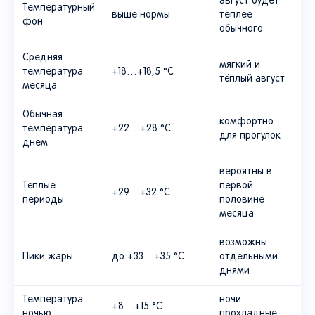
август будет
Температурный
выше нормы
теплее
фон
обычного
Средняя
мягкий и
температура
+18…+18,5 °C
тёплый август
месяца
Обычная
комфортно
температура
+22…+28 °C
для прогулок
днем
вероятны в
Тёплые
первой
+29…+32 °C
периоды
половине
месяца
возможны
Пики жары
до +33…+35 °C
отдельными
днями
Температура
ночи
+8…+15 °C
ночью
прохладные