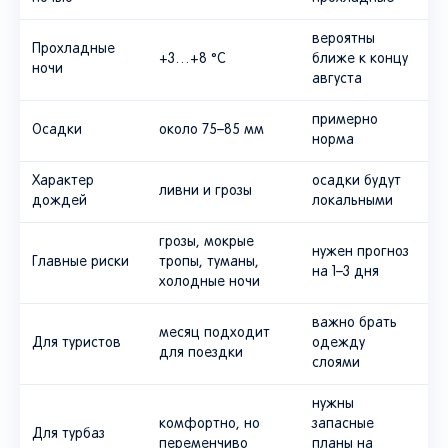
вероятны
Прохладные
+3…+8 °C
ближе к концу
ночи
августа
примерно
Осадки
около 75–85 мм
норма
Характер
осадки будут
ливни и грозы
дождей
локальными
грозы, мокрые
нужен прогноз
Главные риски
тропы, туманы,
на 1–3 дня
холодные ночи
важно брать
месяц подходит
Для туристов
одежду
для поездки
слоями
нужны
комфортно, но
запасные
Для турбаз
переменчиво
планы на