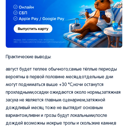
Практические выводы:
август будет теплее обычного;самые тёплые периоды
вероятны в первой половине месяца;отдельные дни
могут подниматься выше +30 °C;ночи останутся
прохладными;осадки ожидаются около нормы;затяжная
засуха не является главным сценарием;затяжной
дождливый месяц тоже не выглядит основным
вариантом;ливни и грозы будут локальными;после
дождей возможны мокрые тропы и скользкие камни;в