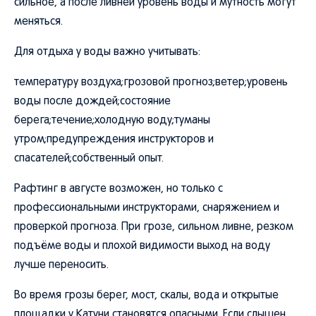
сильное, а после ливней уровень воды и мутность могут
меняться.
Для отдыха у воды важно учитывать:
температуру воздуха;грозовой прогноз;ветер;уровень
воды после дождей;состояние
берега;течение;холодную воду;туманы
утром;предупреждения инструкторов и
спасателей;собственный опыт.
Рафтинг в августе возможен, но только с
профессиональными инструкторами, снаряжением и
проверкой прогноза. При грозе, сильном ливне, резком
подъёме воды и плохой видимости выход на воду
лучше переносить.
Во время грозы берег, мост, скалы, вода и открытые
площадки у Катуни становятся опасными. Если слышен