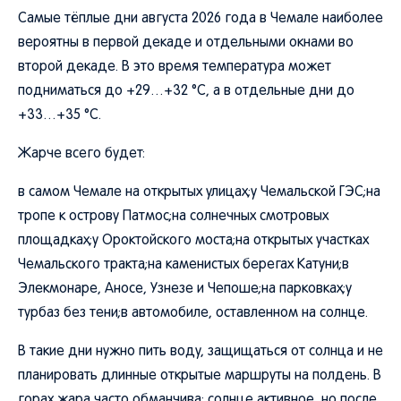
Самые тёплые дни августа 2026 года в Чемале наиболее
вероятны в первой декаде и отдельными окнами во
второй декаде. В это время температура может
подниматься до +29…+32 °C, а в отдельные дни до
+33…+35 °C.
Жарче всего будет:
в самом Чемале на открытых улицах;у Чемальской ГЭС;на
тропе к острову Патмос;на солнечных смотровых
площадках;у Ороктойского моста;на открытых участках
Чемальского тракта;на каменистых берегах Катуни;в
Элекмонаре, Аносе, Узнезе и Чепоше;на парковках;у
турбаз без тени;в автомобиле, оставленном на солнце.
В такие дни нужно пить воду, защищаться от солнца и не
планировать длинные открытые маршруты на полдень. В
горах жара часто обманчива: солнце активное, но после