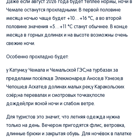
Даже если август 2026 года будет теплее нормы, ночи в
Чемале останутся прохладными. В первой половине
месяца ночью чаще будет +10…+16 °C, а во второй
половине значения +5…+11 °C станут обычнее. В конце
месяца в горных долинах и на высоте возможны очень
свежие ночи.
Особенно прохладно будет:
у Катуни;у Чемала и Чемальской ГЭС;на турбазах за
пределами посёлка;в Элекмонаре;в Аносе;в Узнезе;в
Чепоше;в Аскате;в долинах малых рек;у Каракольских
озёр;на перевалах и смотровых точках;после
дождей;при ясной ночи и слабом ветре.
Для туристов это значит, что летняя одежда нужна
только на день. Вечером пригодятся флис, ветровка,
длинные брюки и закрытая обувь. Для ночёвок в палатке