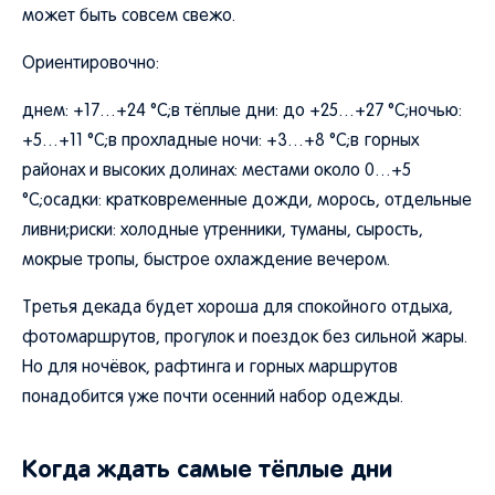
может быть совсем свежо.
Ориентировочно:
днем: +17…+24 °C;в тёплые дни: до +25…+27 °C;ночью:
+5…+11 °C;в прохладные ночи: +3…+8 °C;в горных
районах и высоких долинах: местами около 0…+5
°C;осадки: кратковременные дожди, морось, отдельные
ливни;риски: холодные утренники, туманы, сырость,
мокрые тропы, быстрое охлаждение вечером.
Третья декада будет хороша для спокойного отдыха,
фотомаршрутов, прогулок и поездок без сильной жары.
Но для ночёвок, рафтинга и горных маршрутов
понадобится уже почти осенний набор одежды.
Когда ждать самые тёплые дни