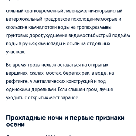
сильный кратковременный ливень;молнии;порывистый
ветер;локальный град;резкое похолодание;мокрые и
скользкие камни;потоки воды на тропах;размывы
грунтовых дорог;ухудшение видимости;быстрый подъём
воды в ручьях;камнепады и осыпи на отдельных
участках.
Во время грозы нельзя оставаться на открытых
вершинах, скалах, мостах, берегах рек, в воде, на
рафтинге, у металлических конструкций и под
одинокими деревьями. Если слышен гром, лучше
уходить с открытых мест заранее.
Прохладные ночи и первые признаки
осени