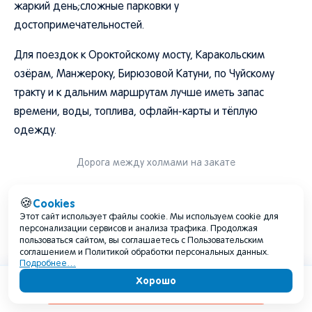
жаркий день;сложные парковки у
достопримечательностей.
Для поездок к Ороктойскому мосту, Каракольским
озёрам, Манжероку, Бирюзовой Катуни, по Чуйскому
тракту и к дальним маршрутам лучше иметь запас
времени, воды, топлива, офлайн-карты и тёплую
одежду.
Дорога между холмами на закате
Тропы, горы и безопасность после
Cookies
🍪
дождей
Этот сайт использует файлы cookie. Мы используем cookie для
персонализации сервисов и анализа трафика. Продолжая
пользоваться сайтом, вы соглашаетесь с Пользовательским
Август в Чемале подходит для прогулок и лёгких
соглашением и Политикой обработки персональных данных.
Подробнее…
походов, но после дождей тропы могут быстро
Хорошо
Содержание
становиться сложнее. Глина, камни, корни, деревянные
настилы и спуски после ливня становятся скользкими.