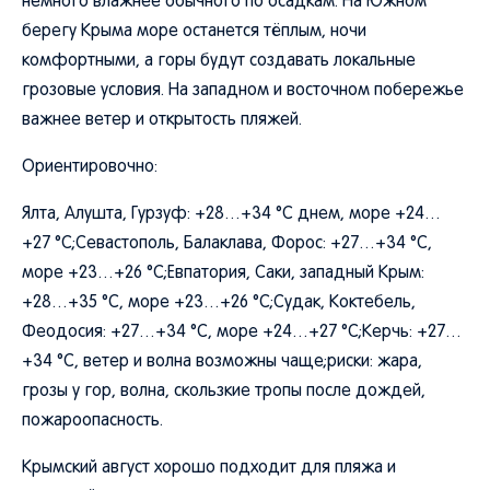
немного влажнее обычного по осадкам. На Южном
берегу Крыма море останется тёплым, ночи
комфортными, а горы будут создавать локальные
грозовые условия. На западном и восточном побережье
важнее ветер и открытость пляжей.
Ориентировочно:
Ялта, Алушта, Гурзуф: +28…+34 °C днем, море +24…
+27 °C;Севастополь, Балаклава, Форос: +27…+34 °C,
море +23…+26 °C;Евпатория, Саки, западный Крым:
+28…+35 °C, море +23…+26 °C;Судак, Коктебель,
Феодосия: +27…+34 °C, море +24…+27 °C;Керчь: +27…
+34 °C, ветер и волна возможны чаще;риски: жара,
грозы у гор, волна, скользкие тропы после дождей,
пожароопасность.
Крымский август хорошо подходит для пляжа и