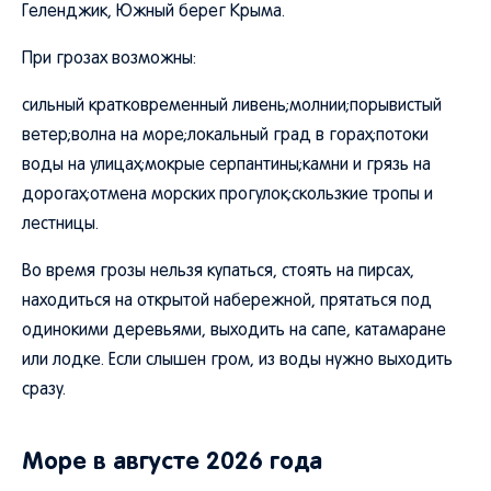
Геленджик, Южный берег Крыма.
При грозах возможны:
сильный кратковременный ливень;молнии;порывистый
ветер;волна на море;локальный град в горах;потоки
воды на улицах;мокрые серпантины;камни и грязь на
дорогах;отмена морских прогулок;скользкие тропы и
лестницы.
Во время грозы нельзя купаться, стоять на пирсах,
находиться на открытой набережной, прятаться под
одинокими деревьями, выходить на сапе, катамаране
или лодке. Если слышен гром, из воды нужно выходить
сразу.
Море в августе 2026 года