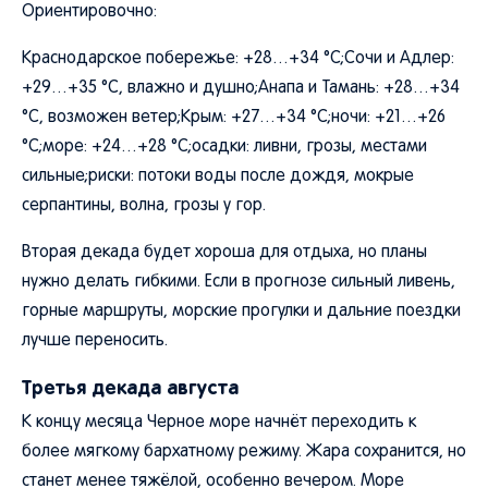
Ориентировочно:
Краснодарское побережье: +28…+34 °C;Сочи и Адлер:
+29…+35 °C, влажно и душно;Анапа и Тамань: +28…+34
°C, возможен ветер;Крым: +27…+34 °C;ночи: +21…+26
°C;море: +24…+28 °C;осадки: ливни, грозы, местами
сильные;риски: потоки воды после дождя, мокрые
серпантины, волна, грозы у гор.
Вторая декада будет хороша для отдыха, но планы
нужно делать гибкими. Если в прогнозе сильный ливень,
горные маршруты, морские прогулки и дальние поездки
лучше переносить.
Третья декада августа
К концу месяца Черное море начнёт переходить к
более мягкому бархатному режиму. Жара сохранится, но
станет менее тяжёлой, особенно вечером. Море