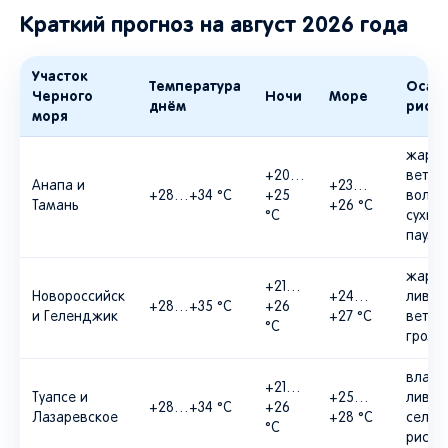
Краткий прогноз на август 2026 года
Участок
Температура
Осадк
Черного
Ночи
Море
днём
риски
моря
жара,
+20…
ветер
Анапа и
+23…
+28…+34 °C
+25
волна
Тамань
+26 °C
°C
сухие
паузы
жара,
+21…
Новороссийск
+24…
ливни
+28…+35 °C
+26
и Геленджик
+27 °C
ветер
°C
грозы
влажн
+21…
Туапсе и
+25…
ливни
+28…+34 °C
+26
Лазаревское
+28 °C
селев
°C
риски