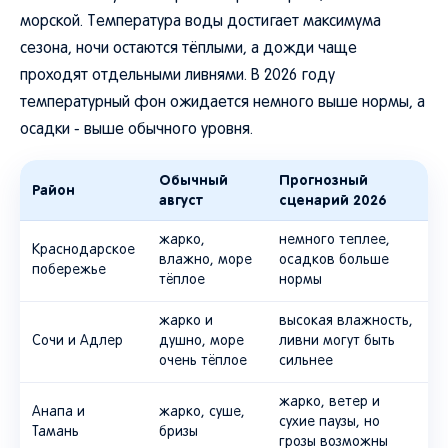
морской. Температура воды достигает максимума
сезона, ночи остаются тёплыми, а дожди чаще
проходят отдельными ливнями. В 2026 году
температурный фон ожидается немного выше нормы, а
осадки - выше обычного уровня.
Обычный
Прогнозный
Район
август
сценарий 2026
жарко,
немного теплее,
Краснодарское
влажно, море
осадков больше
побережье
тёплое
нормы
жарко и
высокая влажность,
Сочи и Адлер
душно, море
ливни могут быть
очень тёплое
сильнее
жарко, ветер и
Анапа и
жарко, суше,
сухие паузы, но
Тамань
бризы
грозы возможны