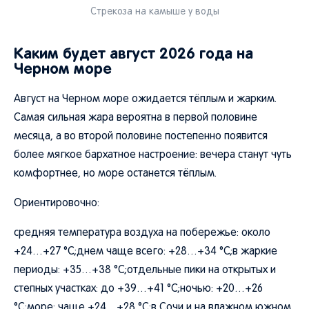
Стрекоза на камыше у воды
Каким будет август 2026 года на
Черном море
Август на Черном море ожидается тёплым и жарким.
Самая сильная жара вероятна в первой половине
месяца, а во второй половине постепенно появится
более мягкое бархатное настроение: вечера станут чуть
комфортнее, но море останется тёплым.
Ориентировочно:
средняя температура воздуха на побережье: около
+24…+27 °C;днем чаще всего: +28…+34 °C;в жаркие
периоды: +35…+38 °C;отдельные пики на открытых и
степных участках: до +39…+41 °C;ночью: +20…+26
°C;море: чаще +24…+28 °C;в Сочи и на влажном южном