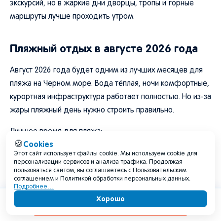
экскурсий, но в жаркие дни дворцы, тропы и горные
маршруты лучше проходить утром.
Пляжный отдых в августе 2026 года
Август 2026 года будет одним из лучших месяцев для
пляжа на Черном море. Вода тёплая, ночи комфортные,
курортная инфраструктура работает полностью. Но из-за
жары пляжный день нужно строить правильно.
Лучшее время для пляжа:
Cookies
🍪
утром до 11 часов;вечером после 17 часов;в пасмурное,
Этот сайт использует файлы cookie. Мы используем cookie для
персонализации сервисов и анализа трафика. Продолжая
но не грозовое окно;после спада сильной жары;в дни
пользоваться сайтом, вы соглашаетесь с Пользовательским
без сильного ветра и волны.
соглашением и Политикой обработки персональных данных.
Подробнее…
Хорошо
В полдень риск перегрева максимален. Особенно
Содержание
осторожными нужно быть с детьми, пожилыми людьми,