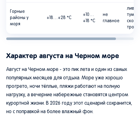
ливни
Горные
+10…
не
туман
районы у
+18…+28 °C
+18 °C
главное
сколь
моря
тропы
Характер августа на Черном море
Август на Черном море - это пик лета и один из самых
популярных месяцев для отдыха. Море уже хорошо
прогрето, ночи тёплые, пляжи работают на полную
нагрузку, а вечерние набережные становятся центром
курортной жизни. В 2026 году этот сценарий сохранится,
но с поправкой на более влажный фон.