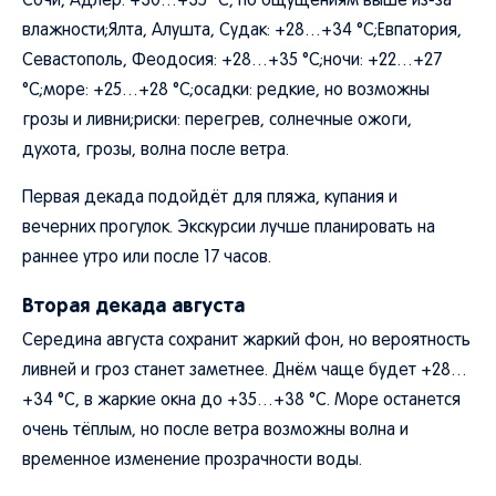
Сочи, Адлер: +30…+35 °C, по ощущениям выше из-за
влажности;Ялта, Алушта, Судак: +28…+34 °C;Евпатория,
Севастополь, Феодосия: +28…+35 °C;ночи: +22…+27
°C;море: +25…+28 °C;осадки: редкие, но возможны
грозы и ливни;риски: перегрев, солнечные ожоги,
духота, грозы, волна после ветра.
Первая декада подойдёт для пляжа, купания и
вечерних прогулок. Экскурсии лучше планировать на
раннее утро или после 17 часов.
Вторая декада августа
Середина августа сохранит жаркий фон, но вероятность
ливней и гроз станет заметнее. Днём чаще будет +28…
+34 °C, в жаркие окна до +35…+38 °C. Море останется
очень тёплым, но после ветра возможны волна и
временное изменение прозрачности воды.