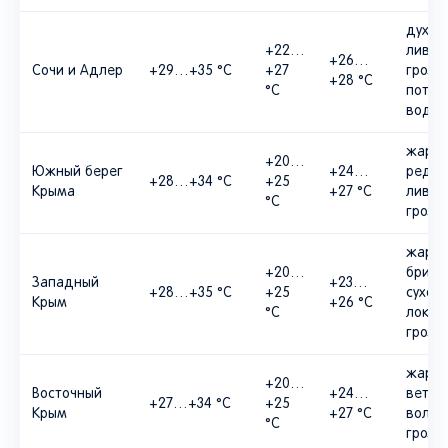
духот
+22…
ливни
+26…
Сочи и Адлер
+29…+35 °C
+27
грозы,
+28 °C
°C
поток
воды
жара,
+20…
Южный берег
+24…
редки
+28…+34 °C
+25
Крыма
+27 °C
ливни
°C
грозы 
жара,
+20…
бризы
Западный
+23…
+28…+35 °C
+25
сухост
Крым
+26 °C
°C
локал
грозы
жара,
+20…
Восточный
+24…
ветер
+27…+34 °C
+25
Крым
+27 °C
волна
°C
грозы