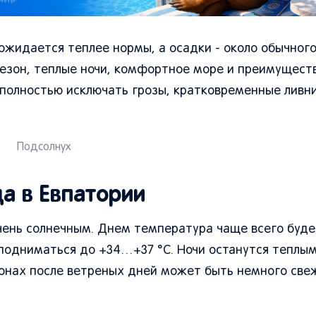
ожидается теплее нормы, а осадки - около обычного
сезон, теплые ночи, комфортное море и преимущест
о полностью исключать грозы, кратковременные ливни
Подсолнух
а в Евпатории
очень солнечным. Днем температура чаще всего буде
подниматься до +34…+37 °C. Ночи останутся теплым
йонах после ветреных дней может быть немного све