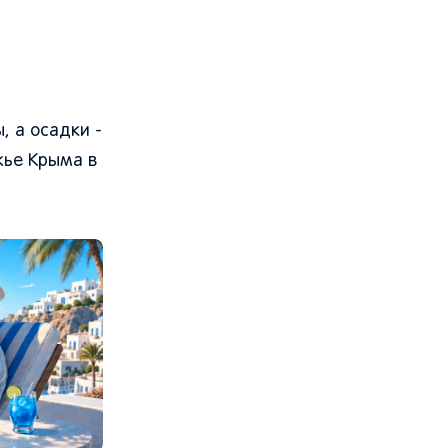
 а осадки -
жье Крыма в