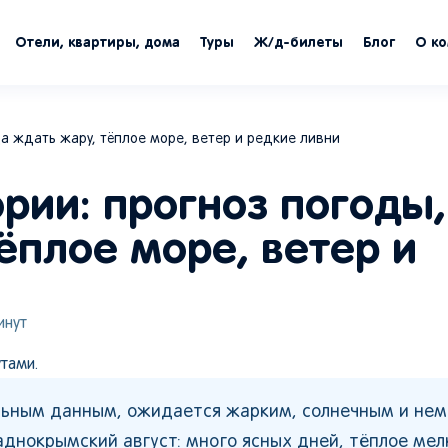
Отели, квартиры, дома
Туры
Ж/д-билеты
Блог
О к
да ждать жару, тёплое море, ветер и редкие ливни
ории: прогноз погоды,
ёплое море, ветер и
нут
тами.
ельным данным, ожидается жарким, солнечным и нем
паднокрымский август: много ясных дней, тёплое ме