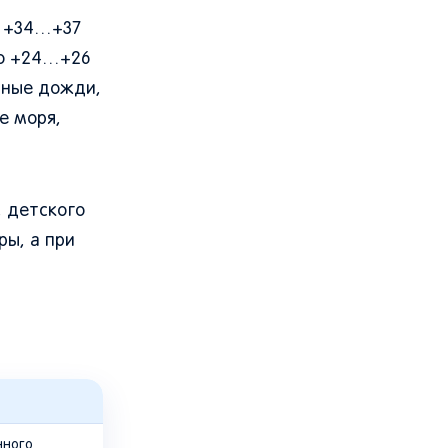
: +34…+37
ло +24…+26
нные дожди,
е моря,
, детского
ры, а при
чного