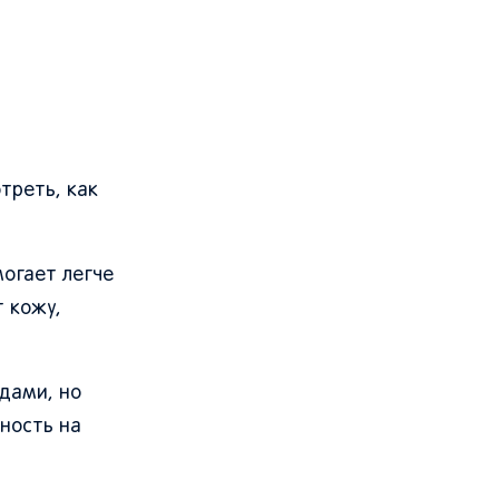
треть, как
могает легче
т кожу,
дами, но
ность на