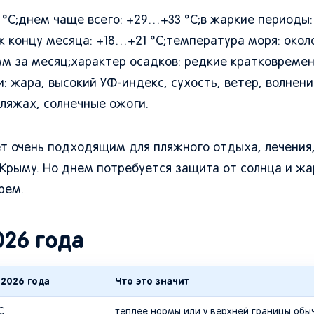
 °C;днем чаще всего: +29…+33 °C;в жаркие периоды
 к концу месяца: +18…+21 °C;температура моря: око
 мм за месяц;характер осадков: редкие кратковреме
: жара, высокий УФ-индекс, сухость, ветер, волнени
ляжах, солнечные ожоги.
дет очень подходящим для пляжного отдыха, лечения
 Крыму. Но днем потребуется защита от солнца и жа
рем.
026 года
 2026 года
Что это значит
C
теплее нормы или у верхней границы обы