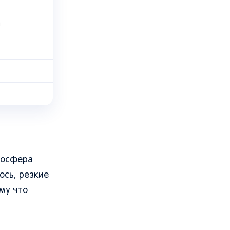
ы
тмосфера
ось, резкие
му что