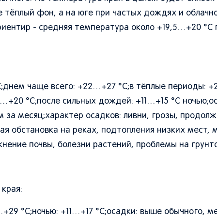
 тёплый фон, а на юге при частых дождях и облачн
иентир - средняя температура около +19,5…+20 °C 
;днем чаще всего: +22…+27 °C;в тёплые периоды: +
…+20 °C;после сильных дождей: +11…+15 °C ночью;о
м за месяц;характер осадков: ливни, грозы, продол
ая обстановка на реках, подтопления низких мест, 
жнение почвы, болезни растений, проблемы на грунт
края:
…+29 °C;ночью: +11…+17 °C;осадки: выше обычного, м