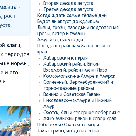
Вторая декада августа
месяца -
Третья декада августа
Когда ждать самые тёплые дни
, рост
Будет ли август дождливым
уста.
Ливни, грозы, паводки и подтопления
Грозы, ветер и туманы
Амур и отдых у воды
й влаги,
Погода по районам Хабаровского
края
ых периодов
Хабаровск и юг края
льше нормы,
Хабаровский район, Бикин,
Вяземский, район имени Лазо
е и его
Комсомольск-на-Амуре и Амурск
в и
Солнечный, Верхнебуреинский и
горно-таёжные районы
Ванино и Советская Гавань
Николаевск-на-Амуре и Нижний
Амур
Охотск, Аян и северное побережье
Аяно-Майский район и север края
Побережье Охотского моря
Тайга, грибы, ягоды и лесные