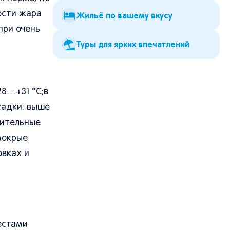
ости жара
Жильё по вашему вкусу
при очень
Туры для ярких впечатлений
28…+31 °C;в
садки: выше
жительные
мокрые
овках и
естами