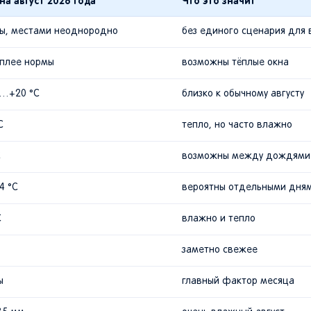
а август 2026 года
Что это значит
ы, местами неоднородно
без единого сценария для 
плее нормы
возможны тёплые окна
5…+20 °C
близко к обычному августу
C
тепло, но часто влажно
C
возможны между дождями
4 °C
вероятны отдельными дня
C
влажно и тепло
заметно свежее
ы
главный фактор месяца