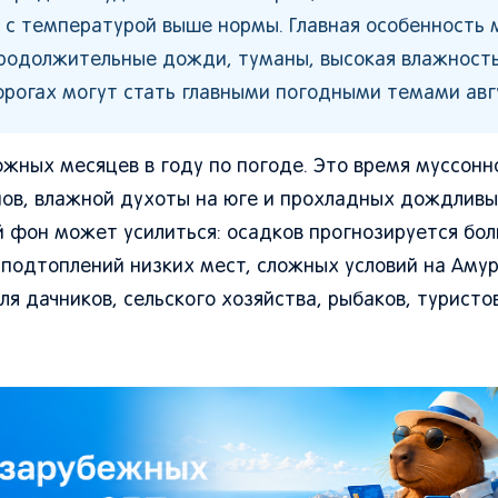
и с температурой выше нормы. Главная особенность 
 продолжительные дожди, туманы, высокая влажность
орогах могут стать главными погодными темами авг
ожных месяцев в году по погоде. Это время муссонно
нов, влажной духоты на юге и прохладных дождлив
ый фон может усилиться: осадков прогнозируется бо
 подтоплений низких мест, сложных условий на Амур
я дачников, сельского хозяйства, рыбаков, туристо