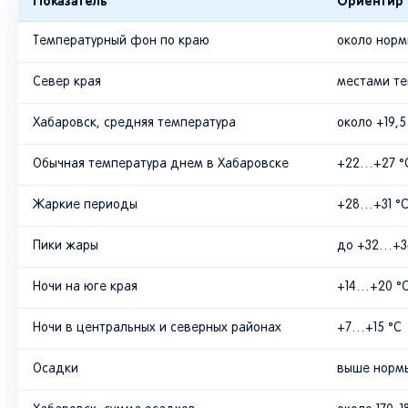
Показатель
Ориентир н
Температурный фон по краю
около норм
Север края
местами те
Хабаровск, средняя температура
около +19,
Обычная температура днем в Хабаровске
+22…+27 °
Жаркие периоды
+28…+31 °
Пики жары
до +32…+3
Ночи на юге края
+14…+20 °
Ночи в центральных и северных районах
+7…+15 °C
Осадки
выше норм