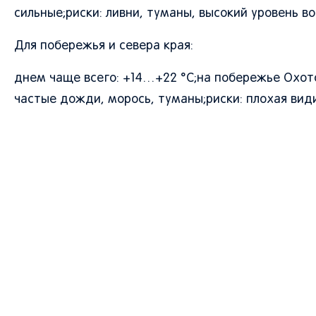
сильные;риски: ливни, туманы, высокий уровень в
Для побережья и севера края:
днем чаще всего: +14…+22 °C;на побережье Охотс
частые дожди, морось, туманы;риски: плохая вид