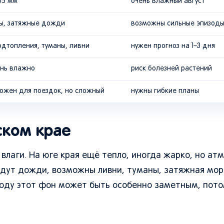
85 мм
очень влажный август
зы, затяжные дожди
возможны сильные эпизод
одтопления, туманы, ливни
нужен прогноз на 1–3 дня
ень влажно
риск болезней растений
ожен для поездок, но сложный
нужны гибкие планы
ском крае
 влаги. На юге края ещё тепло, иногда жарко, но а
 идут дожди, возможны ливни, туманы, затяжная мор
году этот фон может быть особенно заметным, пото