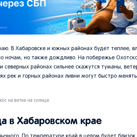
раю. В Хабаровске и южных районах будет теплее, в
о ночам, но также дождливо. На побережье Охотско
 и северных районах сильнее скажутся туманы, вете
ях рек и горных районах ливни могут быстро менят
кос на ветке на солнце
да в Хабаровском крае
ычного. По температуре край в целом будет близок 