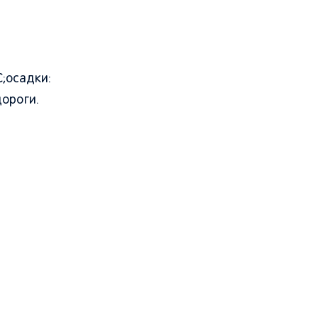
;осадки:
дороги.