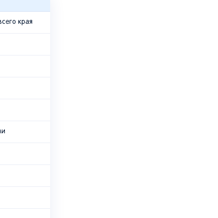
всего края
ми