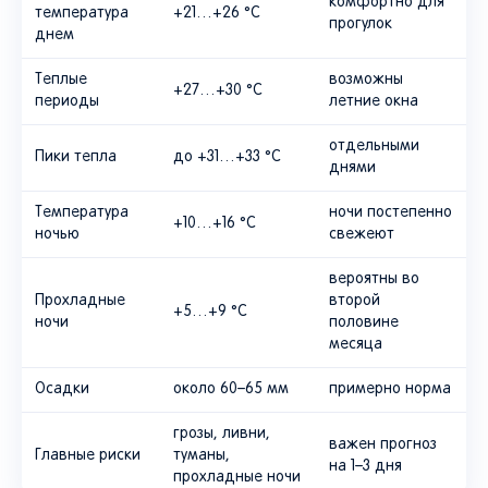
комфортно для
температура
+21…+26 °C
прогулок
днем
Теплые
возможны
+27…+30 °C
периоды
летние окна
отдельными
Пики тепла
до +31…+33 °C
днями
Температура
ночи постепенно
+10…+16 °C
ночью
свежеют
вероятны во
Прохладные
второй
+5…+9 °C
ночи
половине
месяца
Осадки
около 60–65 мм
примерно норма
грозы, ливни,
важен прогноз
Главные риски
туманы,
на 1–3 дня
прохладные ночи