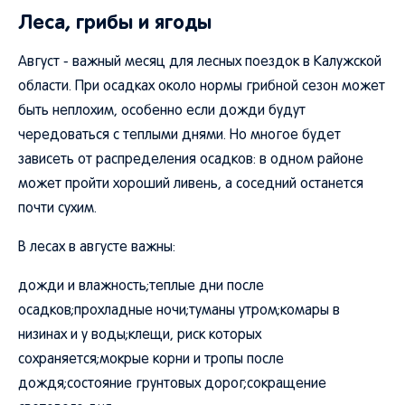
Леса, грибы и ягоды
Август - важный месяц для лесных поездок в Калужской
области. При осадках около нормы грибной сезон может
быть неплохим, особенно если дожди будут
чередоваться с теплыми днями. Но многое будет
зависеть от распределения осадков: в одном районе
может пройти хороший ливень, а соседний останется
почти сухим.
В лесах в августе важны:
дожди и влажность;теплые дни после
осадков;прохладные ночи;туманы утром;комары в
низинах и у воды;клещи, риск которых
сохраняется;мокрые корни и тропы после
дождя;состояние грунтовых дорог;сокращение