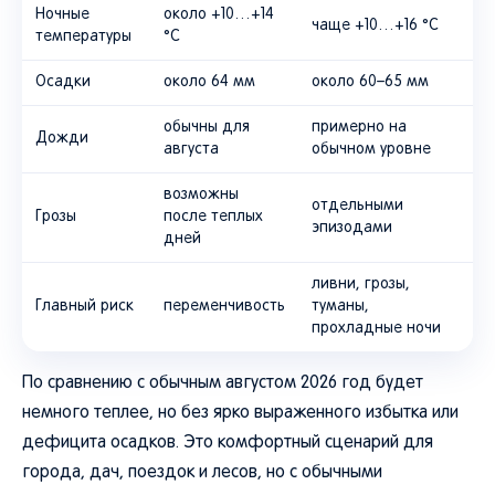
Ночные
около +10…+14
чаще +10…+16 °C
температуры
°C
Осадки
около 64 мм
около 60–65 мм
обычны для
примерно на
Дожди
августа
обычном уровне
возможны
отдельными
Грозы
после теплых
эпизодами
дней
ливни, грозы,
Главный риск
переменчивость
туманы,
прохладные ночи
По сравнению с обычным августом 2026 год будет
немного теплее, но без ярко выраженного избытка или
дефицита осадков. Это комфортный сценарий для
города, дач, поездок и лесов, но с обычными