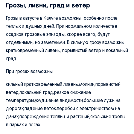
Грозы, ливни, град и ветер
Грозы в августе в Калуге возможны, особенно после
теплых и душных дней. При нормальном количестве
осадков грозовые эпизоды, скорее всего, будут
отдельными, но заметными. В сильную грозу возможны
кратковременный ливень, порывистый ветер и локальный
град.
При грозах возможны:
сильный кратковременный ливень;молнии;порывистый
ветер;локальный град;резкое снижение
температуры;ухудшение видимости;большие лужи на
дорогах;падение веток;перебои с электричеством на
дачах;повреждение теплиц и растений;скользкие тропы
в парках и лесах.