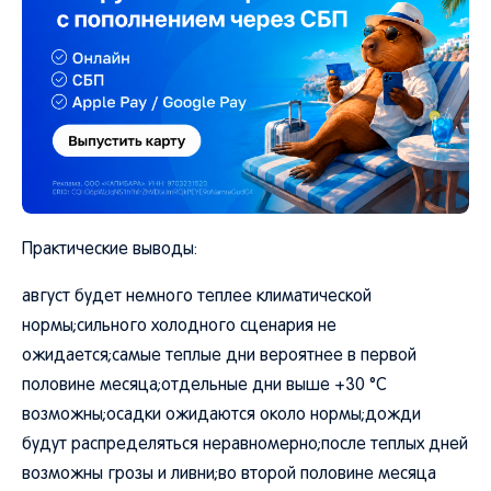
Практические выводы:
август будет немного теплее климатической
нормы;сильного холодного сценария не
ожидается;самые теплые дни вероятнее в первой
половине месяца;отдельные дни выше +30 °C
возможны;осадки ожидаются около нормы;дожди
будут распределяться неравномерно;после теплых дней
возможны грозы и ливни;во второй половине месяца