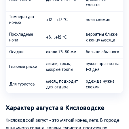
солнце
Температура
+12…+17 °C
ночи свежие
ночью
Прохладные
вероятны ближе
+8…+12 °C
ночи
к концу месяца
Осадки
около 75–80 мм
больше обычного
ливни, грозы,
нужен прогноз на
Главные риски
мокрые тропы
1–3 дня
месяц подходит
одежда нужна
Для туристов
для отдыха
слоями
Характер августа в Кисловодске
Кисловодский август - это мягкий конец лета. В городе
еще много солнца, зелени, туристов, прогулок по