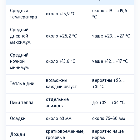
Средняя
около +19…+19,5
около +18,9 °C
температура
°C
Средний
дневной
около +25,2 °C
чаще +23…+27 °C
максимум
Средний
ночной
около +13,6 °C
чаще +12…+17 °C
минимум
возможны
вероятны +28…
Теплые дни
каждый август
+31 °C
отдельные
Пики тепла
до +32…+34 °C
эпизоды
Осадки
около 63 мм
около 75–80 мм
кратковременные,
вероятно чаще
Дожди
грозовые
нормы