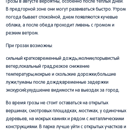
Грозы в августе вероятны, особенно после теплых дней.
В предгорной зоне они могут развиваться быстро. Утром
погода бывает спокойной, днем появляются кучевые
облака, а после обеда проходит ливень с громом и
резким ветром.
При грозах возможны:
сильный кратковременный дождь;молнии;порывистый
ветер;локальный град;резкое снижение
температуры;мокрые и скользкие дорожки;большие
лужи;туманы после дождя;временные задержки
экскурсий;ухудшение видимости на выездах за город.
Во время грозы не стоит оставаться на открытых
вершинах, смотровых площадках, мостиках, у одиночных
деревьев, на мокрых камнях и рядом с металлическими
конструкциями. В парке лучше уйти с открытых участков и