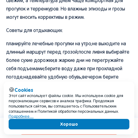
свежим, а температура днем чаще комфортная для
прогулок и терренкуров. Но влажные эпизоды и грозы
могут вносить коррективы в режим.
Советы для отдыхающих:
планируйте лечебные прогулки на утро;не выходите на
длинный маршрут перед грозой;после ливня выбирайте
более сухие дорожки;в жаркие дни не перегружайте
себя подъемами;берите воду даже при прохладной
погоде;надевайте удобную обувь;вечером берите
теплый слой;при плохом самочувствии после перепада
Cookies
🍪
погоды снижайте нагрузку.
Этот сайт использует файлы cookie. Мы используем cookie для
персонализации сервисов и анализа трафика. Продолжая
пользоваться сайтом, вы соглашаетесь с Пользовательским
соглашением и Политикой обработки персональных данных.
Подробнее…
Хорошо
Содержание