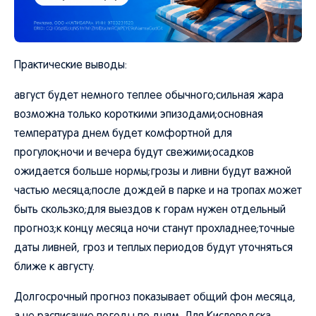
Практические выводы:
август будет немного теплее обычного;сильная жара
возможна только короткими эпизодами;основная
температура днем будет комфортной для
прогулок;ночи и вечера будут свежими;осадков
ожидается больше нормы;грозы и ливни будут важной
частью месяца;после дождей в парке и на тропах может
быть скользко;для выездов к горам нужен отдельный
прогноз;к концу месяца ночи станут прохладнее;точные
даты ливней, гроз и теплых периодов будут уточняться
ближе к августу.
Долгосрочный прогноз показывает общий фон месяца,