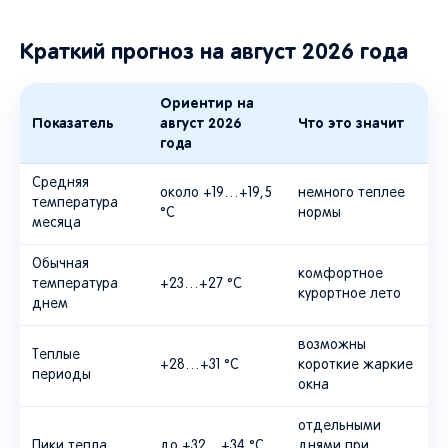
Краткий прогноз на август 2026 года
Ориентир на
Показатель
август 2026
Что это значит
года
Средняя
около +19…+19,5
немного теплее
температура
°C
нормы
месяца
Обычная
комфортное
температура
+23…+27 °C
курортное лето
днем
возможны
Теплые
+28…+31 °C
короткие жаркие
периоды
окна
отдельными
Пики тепла
до +32…+34 °C
днями при