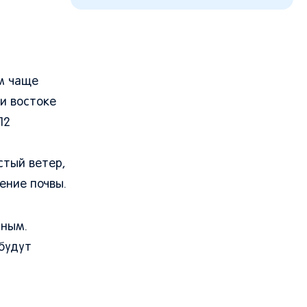
ем чаще
и востоке
12
стый ветер,
ение почвы.
дным.
будут