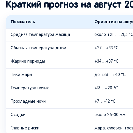
Краткий прогноз на август 2
Показатель
Ориентир на авгу
Средняя температура месяца
около +21…+21,5 °
Обычная температура днем
+27…+33 °C
Жаркие периоды
+34…+37 °C
Пики жары
до +38…+40 °C
Температура ночью
+13…+20 °C
Прохладные ночи
+7…+12 °C
Осадки
около 25–30 мм
Главные риски
жара, суховеи, гро