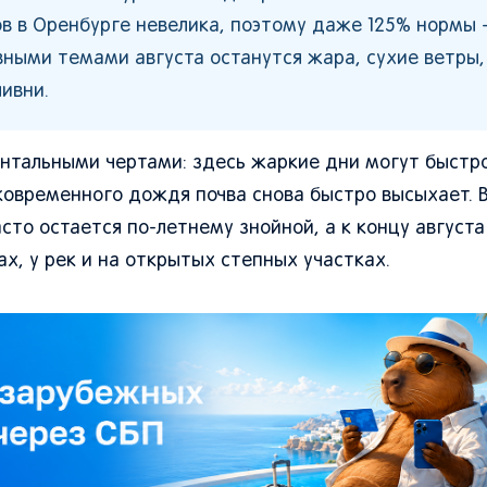
в в Оренбурге невелика, поэтому даже 125% нормы -
вными темами августа останутся жара, сухие ветры,
ивни.
ентальными чертами: здесь жаркие дни могут быстр
тковременного дождя почва снова быстро высыхает. В
сто остается по-летнему знойной, а к концу августа
ах, у рек и на открытых степных участках.