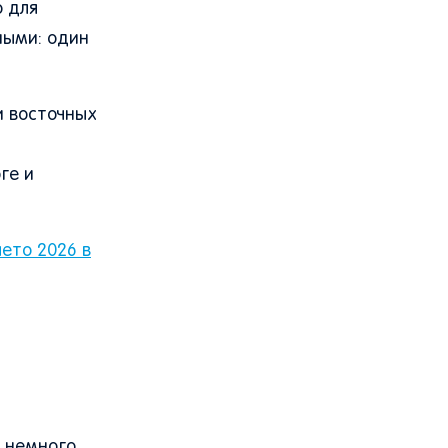
о для
ными: один
и восточных
ге и
лето 2026 в
я немного