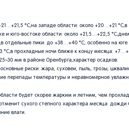
21…+21,5 °C;на западе области: около +20…+21 °C;в
ке и юго-востоке области: около +21,5…+22,5 °C;дн
;в отдельные пики: до +38…+40 °C, особенно на юге 
3 °C;в прохладные ночи ближе к концу месяца: +7…+
25–30 мм в районе Оренбурга;характер осадков:
сновные риски: жара, суховеи, пыль, грозы, шквали
зкие перепады температуры и неравномерное увлажн
 области будет скорее жарким и летним, чем прохла
 отменит сухого степного характера месяца: дожди 
ние влаги.