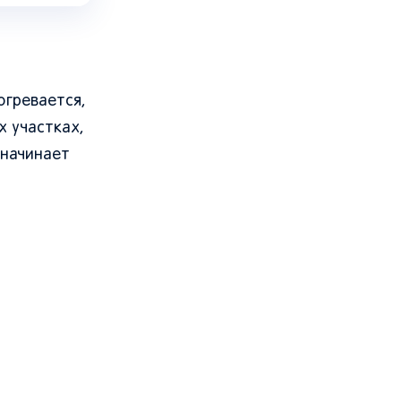
огревается,
х участках,
 начинает