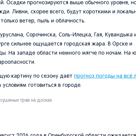
й. Осадки прогнозируются выше обычного уровня, н
ди. Ливни, скорее всего, будут короткими и локаль
только ветер, пыль и облачность.
гуруслана, Сорочинска, Соль-Илецка, Гая, Кувандыка 
рге сильнее ощущается городская жара. В Орске и
ды. На западе области немного мягче по ночам. На ю
ароопасности.
бщую картину по сезону даёт
прогноз погоды на всё 
м условиям готовиться в городе.
сушеных трав на досках
август 2026 года в Оренбургской области ожидаетс