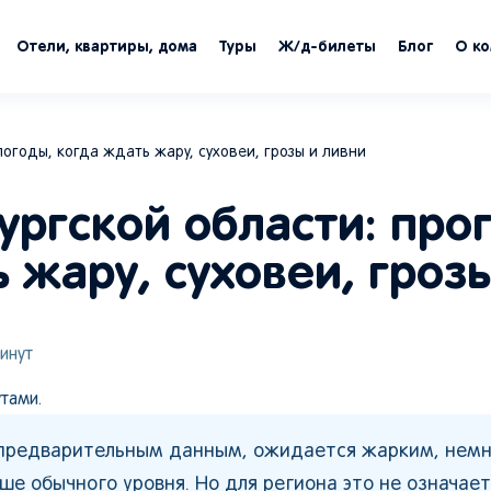
Отели, квартиры, дома
Туры
Ж/д-билеты
Блог
О к
погоды, когда ждать жару, суховеи, грозы и ливни
ургской области: про
 жару, суховеи, гроз
инут
тами.
о предварительным данным, ожидается жарким, нем
е обычного уровня. Но для региона это не означает