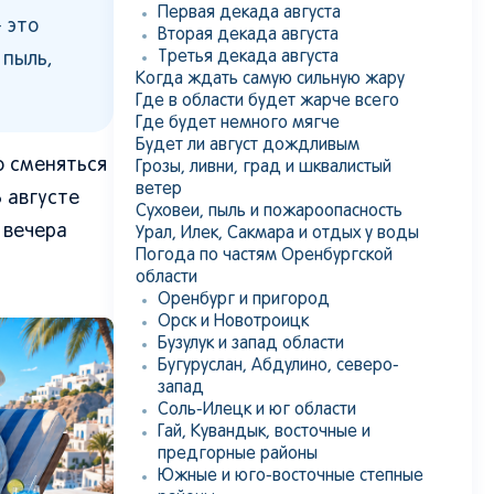
Первая декада августа
 это
Вторая декада августа
Третья декада августа
 пыль,
Когда ждать самую сильную жару
Где в области будет жарче всего
Где будет немного мягче
Будет ли август дождливым
о сменяться
Грозы, ливни, град и шквалистый
ветер
 августе
Суховеи, пыль и пожароопасность
 вечера
Урал, Илек, Сакмара и отдых у воды
Погода по частям Оренбургской
области
Оренбург и пригород
Орск и Новотроицк
Бузулук и запад области
Бугуруслан, Абдулино, северо-
запад
Соль-Илецк и юг области
Гай, Кувандык, восточные и
предгорные районы
Южные и юго-восточные степные