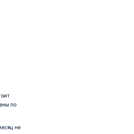
тоит
лены по
месяц не