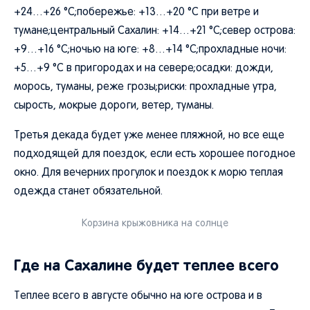
+24…+26 °C;побережье: +13…+20 °C при ветре и
тумане;центральный Сахалин: +14…+21 °C;север острова:
+9…+16 °C;ночью на юге: +8…+14 °C;прохладные ночи:
+5…+9 °C в пригородах и на севере;осадки: дожди,
морось, туманы, реже грозы;риски: прохладные утра,
сырость, мокрые дороги, ветер, туманы.
Третья декада будет уже менее пляжной, но все еще
подходящей для поездок, если есть хорошее погодное
окно. Для вечерних прогулок и поездок к морю теплая
одежда станет обязательной.
Корзина крыжовника на солнце
Где на Сахалине будет теплее всего
Теплее всего в августе обычно на юге острова и в