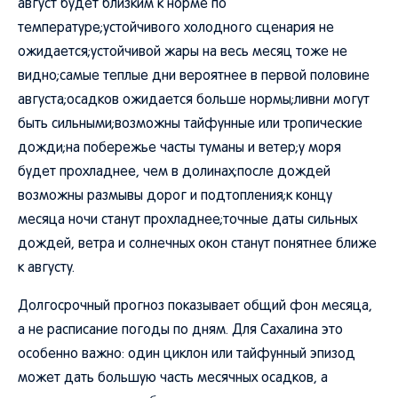
август будет близким к норме по
температуре;устойчивого холодного сценария не
ожидается;устойчивой жары на весь месяц тоже не
видно;самые теплые дни вероятнее в первой половине
августа;осадков ожидается больше нормы;ливни могут
быть сильными;возможны тайфунные или тропические
дожди;на побережье часты туманы и ветер;у моря
будет прохладнее, чем в долинах;после дождей
возможны размывы дорог и подтопления;к концу
месяца ночи станут прохладнее;точные даты сильных
дождей, ветра и солнечных окон станут понятнее ближе
к августу.
Долгосрочный прогноз показывает общий фон месяца,
а не расписание погоды по дням. Для Сахалина это
особенно важно: один циклон или тайфунный эпизод
может дать большую часть месячных осадков, а