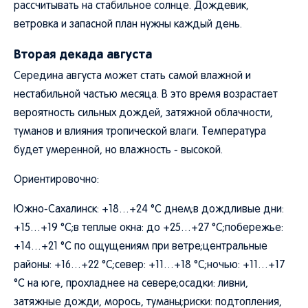
рассчитывать на стабильное солнце. Дождевик,
ветровка и запасной план нужны каждый день.
Вторая декада августа
Середина августа может стать самой влажной и
нестабильной частью месяца. В это время возрастает
вероятность сильных дождей, затяжной облачности,
туманов и влияния тропической влаги. Температура
будет умеренной, но влажность - высокой.
Ориентировочно:
Южно-Сахалинск: +18…+24 °C днем;в дождливые дни:
+15…+19 °C;в теплые окна: до +25…+27 °C;побережье:
+14…+21 °C по ощущениям при ветре;центральные
районы: +16…+22 °C;север: +11…+18 °C;ночью: +11…+17
°C на юге, прохладнее на севере;осадки: ливни,
затяжные дожди, морось, туманы;риски: подтопления,