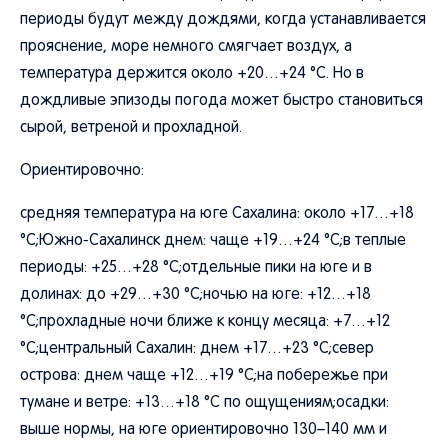
периоды будут между дождями, когда устанавливается
прояснение, море немного смягчает воздух, а
температура держится около +20…+24 °C. Но в
дождливые эпизоды погода может быстро становиться
сырой, ветреной и прохладной.
Ориентировочно:
средняя температура на юге Сахалина: около +17…+18
°C;Южно-Сахалинск днем: чаще +19…+24 °C;в теплые
периоды: +25…+28 °C;отдельные пики на юге и в
долинах: до +29…+30 °C;ночью на юге: +12…+18
°C;прохладные ночи ближе к концу месяца: +7…+12
°C;центральный Сахалин: днем +17…+23 °C;север
острова: днем чаще +12…+19 °C;на побережье при
тумане и ветре: +13…+18 °C по ощущениям;осадки:
выше нормы, на юге ориентировочно 130–140 мм и