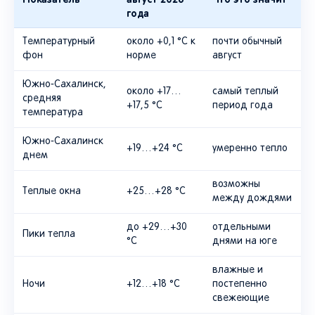
года
Температурный
около +0,1 °C к
почти обычный
фон
норме
август
Южно-Сахалинск,
около +17…
самый теплый
средняя
+17,5 °C
период года
температура
Южно-Сахалинск
+19…+24 °C
умеренно тепло
днем
возможны
Теплые окна
+25…+28 °C
между дождями
до +29…+30
отдельными
Пики тепла
°C
днями на юге
влажные и
Ночи
+12…+18 °C
постепенно
свежеющие