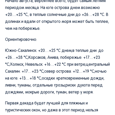
Начало августа, вероятнее всего, будет самым летним
периодом месяца. На юге острова днем возможно
+20…+25 °C, в теплые солнечные дни до +26…+28 °C. В
долинах и вдали от открытого моря может быть теплее,
чем на побережье.
Ориентировочно:
Южно-Сахалинск: +20…+25 °C днем;в теплые дни: до
+26…+28 °C;Корсаков, Анива, побережье: +17…+23
°C;Холмск, Невельск: +16…+22 °C при ветре;центральный
Сахалин: +17…+23 °C;север острова: +12…+19 °C;ночью
на юге: +13…+18 °C;осадки: кратковременные дожди,
ливни, туманы, отдельные грозы;риски: духота перед
дождями, мокрые дороги, туман, ветер у моря.
Первая декада будет лучшей для пляжных и
туристических окон, но даже в этот период нельзя