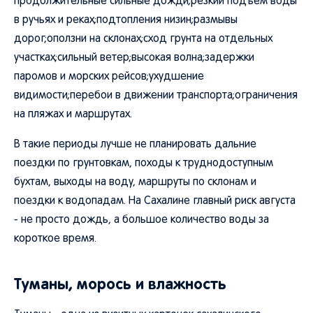
продолжительные сильные дожди;резкий подъем воды
в ручьях и реках;подтопления низин;размывы
дорог;оползни на склонах;сход грунта на отдельных
участках;сильный ветер;высокая волна;задержки
паромов и морских рейсов;ухудшение
видимости;перебои в движении транспорта;ограничения
на пляжах и маршрутах.
В такие периоды лучше не планировать дальние
поездки по грунтовкам, походы к труднодоступным
бухтам, выходы на воду, маршруты по склонам и
поездки к водопадам. На Сахалине главный риск августа
- не просто дождь, а большое количество воды за
короткое время.
Туманы, морось и влажность