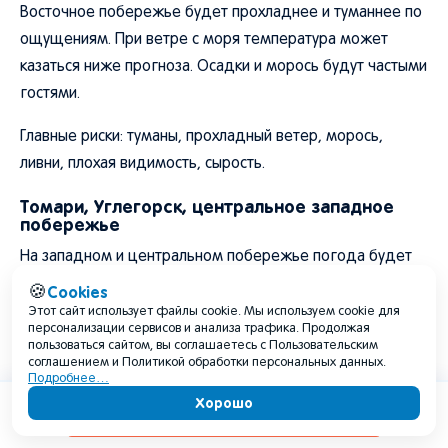
Восточное побережье будет прохладнее и туманнее по
ощущениям. При ветре с моря температура может
казаться ниже прогноза. Осадки и морось будут частыми
гостями.
Главные риски: туманы, прохладный ветер, морось,
ливни, плохая видимость, сырость.
Томари, Углегорск, центральное западное
побережье
На западном и центральном побережье погода будет
зависеть от ветра и циклонов. Дни могут быть умеренно
Cookies
🍪
теплыми, но вечера - прохладными и влажными.
Этот сайт использует файлы cookie. Мы используем cookie для
персонализации сервисов и анализа трафика. Продолжая
пользоваться сайтом, вы соглашаетесь с Пользовательским
Главные риски: ветер, туманы, дожди, мокрые дороги,
соглашением и Политикой обработки персональных данных.
Подробнее…
волна и прохладные ночи.
Хорошо
Содержание
Александровск-Сахалинский, Ноглики, север
острова