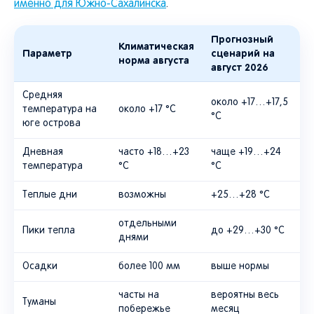
именно для Южно-Сахалинска
.
Прогнозный
Климатическая
Параметр
сценарий на
норма августа
август 2026
Средняя
около +17…+17,5
температура на
около +17 °C
°C
юге острова
Дневная
часто +18…+23
чаще +19…+24
температура
°C
°C
Теплые дни
возможны
+25…+28 °C
отдельными
Пики тепла
до +29…+30 °C
днями
Осадки
более 100 мм
выше нормы
часты на
вероятны весь
Туманы
побережье
месяц