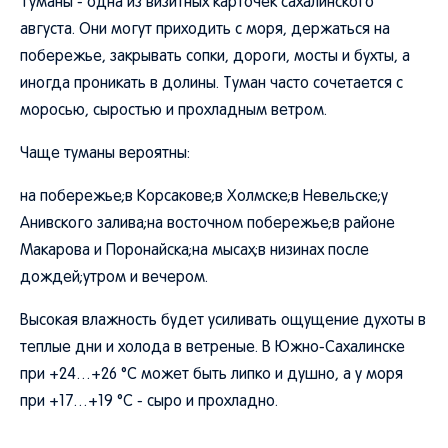
Туманы - одна из визитных карточек сахалинского
августа. Они могут приходить с моря, держаться на
побережье, закрывать сопки, дороги, мосты и бухты, а
иногда проникать в долины. Туман часто сочетается с
моросью, сыростью и прохладным ветром.
Чаще туманы вероятны:
на побережье;в Корсакове;в Холмске;в Невельске;у
Анивского залива;на восточном побережье;в районе
Макарова и Поронайска;на мысах;в низинах после
дождей;утром и вечером.
Высокая влажность будет усиливать ощущение духоты в
теплые дни и холода в ветреные. В Южно-Сахалинске
при +24…+26 °C может быть липко и душно, а у моря
при +17…+19 °C - сыро и прохладно.