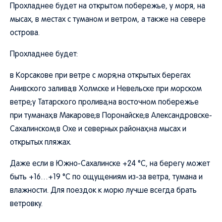
Прохладнее будет на открытом побережье, у моря, на
мысах, в местах с туманом и ветром, а также на севере
острова.
Прохладнее будет:
в Корсакове при ветре с моря;на открытых берегах
Анивского залива;в Холмске и Невельске при морском
ветре;у Татарского пролива;на восточном побережье
при туманах;в Макарове;в Поронайске;в Александровске-
Сахалинском;в Охе и северных районах;на мысах и
открытых пляжах.
Даже если в Южно-Сахалинске +24 °C, на берегу может
быть +16…+19 °C по ощущениям из-за ветра, тумана и
влажности. Для поездок к морю лучше всегда брать
ветровку.