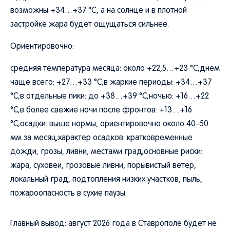
возможны +34…+37 °C, а на солнце и в плотной
застройке жара будет ощущаться сильнее.
Ориентировочно:
средняя температура месяца: около +22,5…+23 °C;днем
чаще всего: +27…+33 °C;в жаркие периоды: +34…+37
°C;в отдельные пики: до +38…+39 °C;ночью: +16…+22
°C;в более свежие ночи после фронтов: +13…+16
°C;осадки: выше нормы, ориентировочно около 40–50
мм за месяц;характер осадков: кратковременные
дожди, грозы, ливни, местами град;основные риски:
жара, суховеи, грозовые ливни, порывистый ветер,
локальный град, подтопления низких участков, пыль,
пожароопасность в сухие паузы.
Главный вывод: август 2026 года в Ставрополе будет не