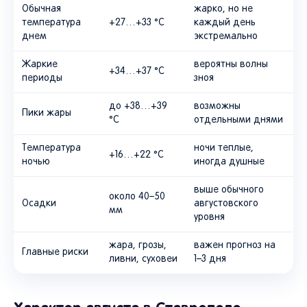
Обычная
жарко, но не
температура
+27…+33 °C
каждый день
днем
экстремально
Жаркие
вероятны волны
+34…+37 °C
периоды
зноя
до +38…+39
возможны
Пики жары
°C
отдельными днями
Температура
ночи теплые,
+16…+22 °C
ночью
иногда душные
выше обычного
около 40–50
Осадки
августовского
мм
уровня
жара, грозы,
важен прогноз на
Главные риски
ливни, суховеи
1–3 дня