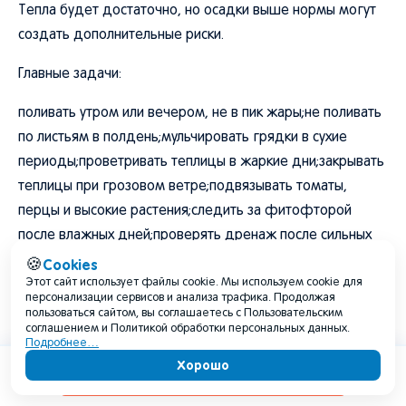
Тепла будет достаточно, но осадки выше нормы могут
создать дополнительные риски.
Главные задачи:
поливать утром или вечером, не в пик жары;не поливать
по листьям в полдень;мульчировать грядки в сухие
периоды;проветривать теплицы в жаркие дни;закрывать
теплицы при грозовом ветре;подвязывать томаты,
перцы и высокие растения;следить за фитофторой
после влажных дней;проверять дренаж после сильных
ливней;убирать поврежденные листья и плоды;не
Cookies
🍪
Этот сайт использует файлы cookie. Мы используем cookie для
оставлять сухую траву и мусор на участке;готовить
персонализации сервисов и анализа трафика. Продолжая
укрытия на случай града.
пользоваться сайтом, вы соглашаетесь с Пользовательским
соглашением и Политикой обработки персональных данных.
Подробнее…
Для томатов, огурцов, перцев, баклажанов, кабачков,
Хорошо
винограда, ягодников и плодовых деревьев август
Содержание
будет зависеть от чередования жары и влаги. Если ливни