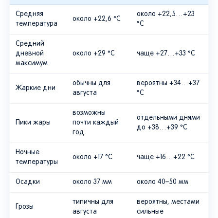
Средняя
около +22,5…+23
около +22,6 °C
температура
°C
Средний
дневной
около +29 °C
чаще +27…+33 °C
максимум
обычны для
вероятны +34…+37
Жаркие дни
августа
°C
возможны
отдельными днями
Пики жары
почти каждый
до +38…+39 °C
год
Ночные
около +17 °C
чаще +16…+22 °C
температуры
Осадки
около 37 мм
около 40–50 мм
типичны для
вероятны, местами
Грозы
августа
сильные