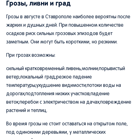
Грозы, ливни и град
Грозы в августе в Ставрополе наиболее вероятны после
жарких и душных дней. При повышенном количестве
осадков риск сильных грозовых эпизодов будет
заметным. Они могут быть короткими, но резкими.
При грозах возможны:
сильный кратковременный ливень;молнии;порывистый
ветер;локальный град;резкое падение
температуры;ухудшение видимости;потоки воды на
дорогах;подтопления низких участков;падение
веток;перебои с электричеством на дачах;повреждение
растений и теплиц.
Во время грозы не стоит оставаться на открытом поле,
под одинокими деревьями, у металлических