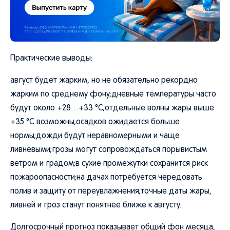
Практические выводы:
август будет жарким, но не обязательно рекордно
жарким по среднему фону;дневные температуры часто
будут около +28…+33 °C;отдельные волны жары выше
+35 °C возможны;осадков ожидается больше
нормы;дожди будут неравномерными и чаще
ливневыми;грозы могут сопровождаться порывистым
ветром и градом;в сухие промежутки сохранится риск
пожароопасности;на дачах потребуется чередовать
полив и защиту от переувлажнения;точные даты жары,
ливней и гроз станут понятнее ближе к августу.
Долгосрочный прогноз показывает общий фон месяца,