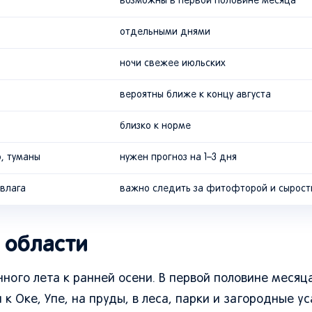
возможны в первой половине месяца
отдельными днями
ночи свежее июльских
вероятны ближе к концу августа
близко к норме
р, туманы
нужен прогноз на 1–3 дня
 влага
важно следить за фитофторой и сырос
 области
нного лета к ранней осени. В первой половине месяц
 к Оке, Упе, на пруды, в леса, парки и загородные у