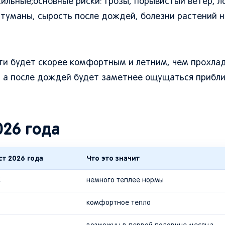
ильные;основные риски: грозы, порывистый ветер, л
 туманы, сырость после дождей, болезни растений н
асти будет скорее комфортным и летним, чем прохла
ее, а после дождей будет заметнее ощущаться прибл
026 года
ст 2026 года
Что это значит
C
немного теплее нормы
комфортное тепло