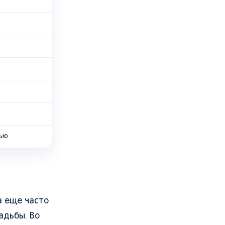
тью
а еще часто
садьбы. Во