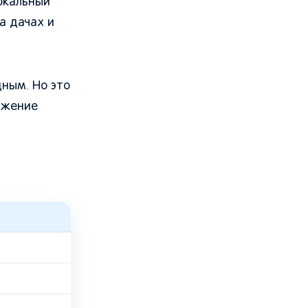
окальный
а дачах и
дным. Но это
ижение