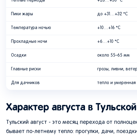
Теплые периоды
+28…+30 °C
Пики жары
до +31…+32 °C
Температура ночью
+10…+16 °C
Прохладные ночи
+6…+10 °C
Осадки
около 55–65 мм
Главные риски
грозы, ливни, вете
Для дачников
тепло и умеренная
Характер августа в Тульской
Тульский август - это месяц перехода от полноце
бывает по-летнему тепло: прогулки, дачи, поездки