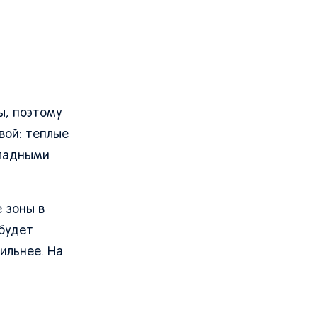
ы, поэтому
вой: теплые
хладными
 зоны в
 будет
ильнее. На