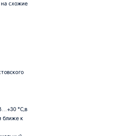
 на схожие
стовского
8…+30 °C;в
и ближе к