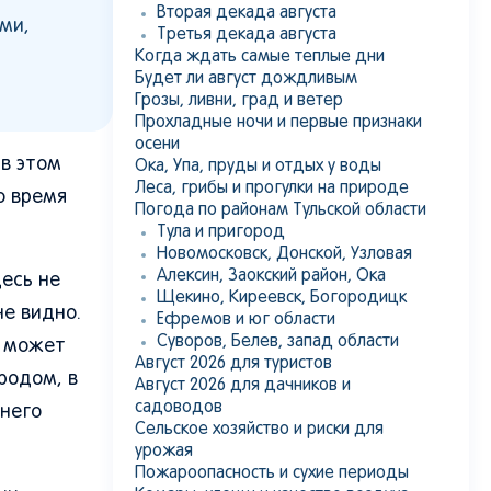
Вторая декада августа
ми,
Третья декада августа
Когда ждать самые теплые дни
Будет ли август дождливым
Грозы, ливни, град и ветер
Прохладные ночи и первые признаки
осени
 в этом
Ока, Упа, пруды и отдых у воды
Леса, грибы и прогулки на природе
то время
Погода по районам Тульской области
Тула и пригород
Новомосковск, Донской, Узловая
Алексин, Заокский район, Ока
десь не
Щекино, Киреевск, Богородицк
не видно.
Ефремов и юг области
Суворов, Белев, запад области
х может
Август 2026 для туристов
родом, в
Август 2026 для дачников и
садоводов
днего
Сельское хозяйство и риски для
урожая
Пожароопасность и сухие периоды