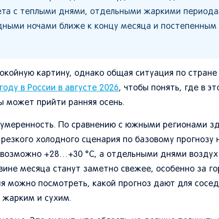
ета с теплыми днями, отдельными жаркими периода
дными ночами ближе к концу месяца и постепенным
покойную картину, однако общая ситуация по стране
году в России в августе 2026
, чтобы понять, где в э
ы может прийти ранняя осень.
 - умеренность. По сравнению с южными регионами з
резкого холодного сценария по базовому прогнозу 
ы возможно +28…+30 °C, а отдельными днями возду
вине месяца станут заметно свежее, особенно за го
ния можно посмотреть, какой прогноз дают для сосе
е жарким и сухим.