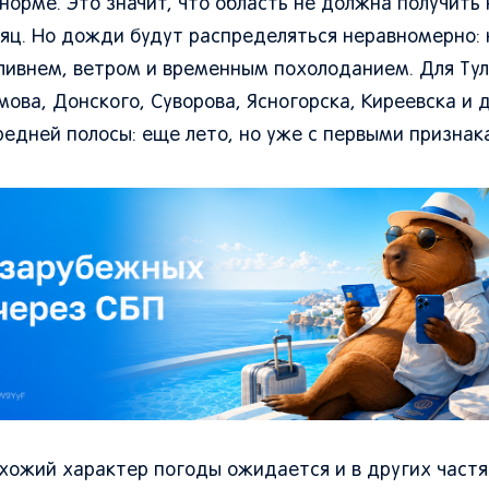
норме. Это значит, что область не должна получить 
яц. Но дожди будут распределяться неравномерно: 
 ливнем, ветром и временным похолоданием. Для Тул
ова, Донского, Суворова, Ясногорска, Киреевска и 
редней полосы: еще лето, но уже с первыми признак
похожий характер погоды ожидается и в других частя