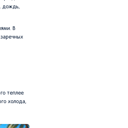
, дождь,
ями. В
 заречных
го теплее
ого холода,