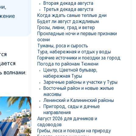
Вторая декада августа
ни,
Третья декада августа
Когда ждать самые теплые дни
ижение
Будет ли август дождливым
Грозы, ливни, град и ветер
Прохладные ночи и первые признаки
осени
Туманы, роса и сырость
Тура, набережная и отдых у воды
тся
Горячие источники и поездки за город
дается
Погода по районам Тюмени
Центр, Цветной бульвар,
ь волнами:
набережная Туры
Заречные районы и участки у Туры
Восточный район и новые жилые
массивы
Ленинский и Калининский районы
Пригород, сады и дачные
направления
Август 2026 для дачников и
садоводов
Грибы, леса и поездки на природу