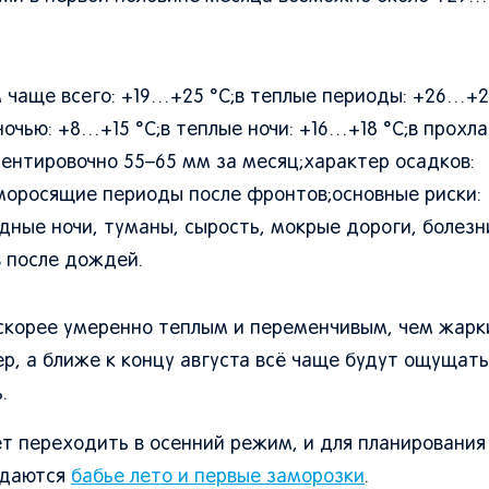
м чаще всего: +19…+25 °C;в теплые периоды: +26…+2
очью: +8…+15 °C;в теплые ночи: +16…+18 °C;в прохла
иентировочно 55–65 мм за месяц;характер осадков:
моросящие периоды после фронтов;основные риски: 
адные ночи, туманы, сырость, мокрые дороги, болезн
в после дождей.
 скорее умеренно теплым и переменчивым, чем жарк
р, а ближе к концу августа всё чаще будут ощущать
.
т переходить в осенний режим, и для планирования
идаются
бабье лето и первые заморозки
.