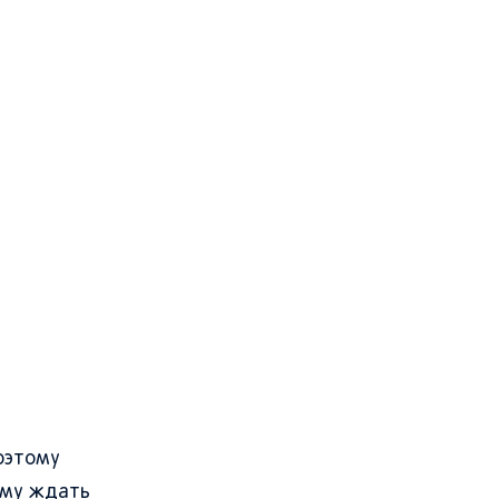
оэтому
ому ждать