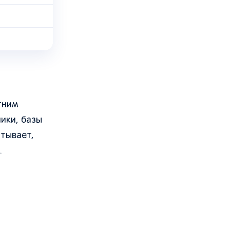
тним
ики, базы
стывает,
.