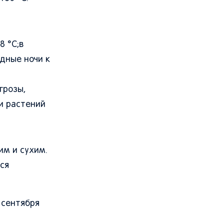
8 °C;в
дные ночи к
грозы,
и растений
им и сухим.
ся
 сентября