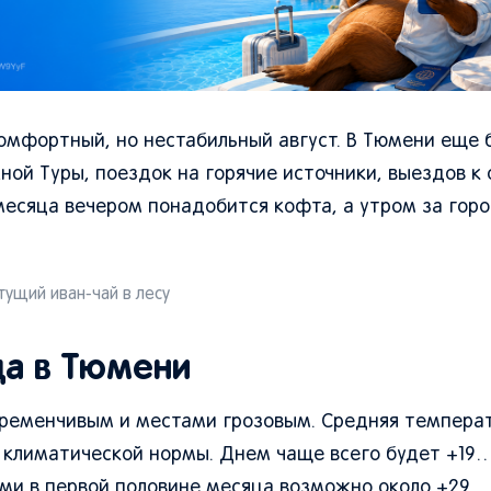
комфортный, но нестабильный август. В Тюмени еще 
ой Туры, поездок на горячие источники, выездов к 
 месяца вечером понадобится кофта, а утром за го
ущий иван-чай в лесу
да в Тюмени
еременчивым и местами грозовым. Средняя темпера
е климатической нормы. Днем чаще всего будет +19…
ми в первой половине месяца возможно около +29…