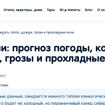
Отели, квартиры, дома
Туры
Ж/д-билеты
Блог
О к
 ждать тепло, дожди, грозы и прохладные ночи
и: прогноз погоды, к
, грозы и прохладны
нут
тами.
ьным данным, ожидается немного теплее климатичес
то будет не холодный, но переменчивый конец сиби