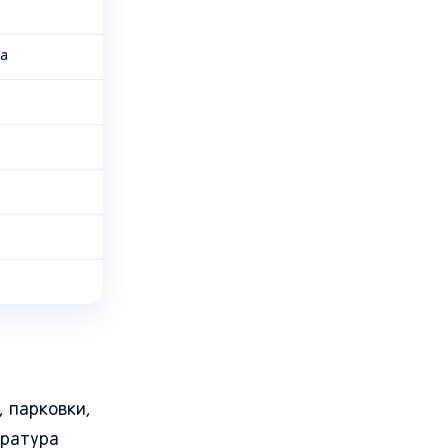
ца
, парковки,
ература