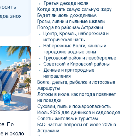
Третья декада июля
носить
Когда ждать самую сильную жару
Будет ли июль дождливым
дов зноя
Грозы, ливни и пыльные шквалы
Погода по районам Астрахани
Центр, Кремль, набережная и
историческая часть
Набережные Волги, каналы и
городские водные зоны
Трусовский район и левобережье
Советский и Кировский районы
Дачные и пригородные
направления
Волга, дельта, рыбалка и лотосовые
маршруты
Лотосы в июле: как погода повлияет
на поездки
Суховеи, пыль и пожароопасность
Июль 2026 для дачников и садоводов
Советы жителям и туристам
в. По
FAQ: частые вопросы об июле 2026 в
Астрахани
е и около