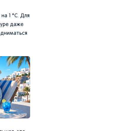
а 1 °C. Для
туре даже
одниматься