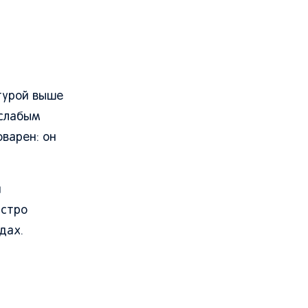
турой выше
 слабым
варен: он
и
ыстро
дах.