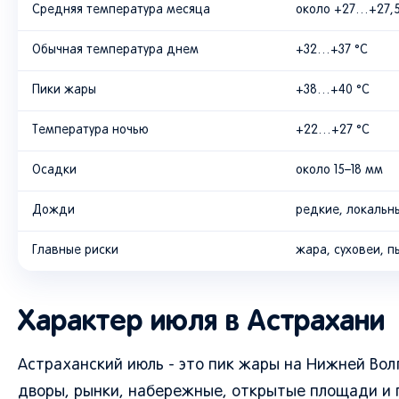
Средняя температура месяца
около +27…+27,5
Обычная температура днем
+32…+37 °C
Пики жары
+38…+40 °C
Температура ночью
+22…+27 °C
Осадки
около 15–18 мм
Дожди
редкие, локальн
Главные риски
жара, суховеи, п
Характер июля в Астрахани
Астраханский июль - это пик жары на Нижней Волг
дворы, рынки, набережные, открытые площади и