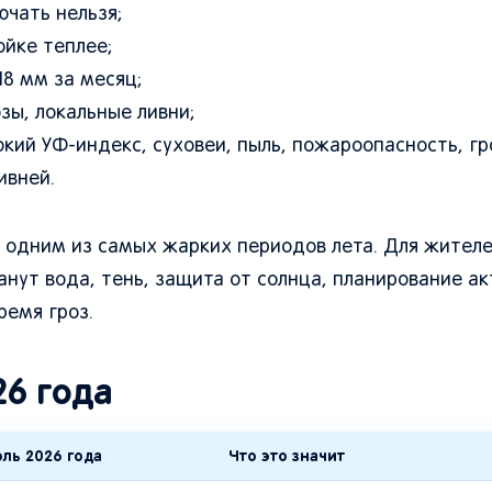
ючать нельзя;
ойке теплее;
18 мм за месяц;
зы, локальные ливни;
окий УФ-индекс, суховеи, пыль, пожароопасность, г
ивней.
т одним из самых жарких периодов лета. Для жителе
анут вода, тень, защита от солнца, планирование ак
ремя гроз.
26 года
ль 2026 года
Что это значит