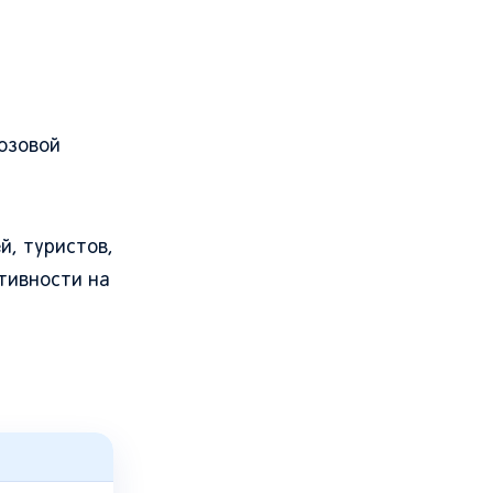
розовой
й, туристов,
тивности на