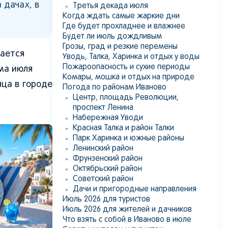
 дачах, в
Третья декада июля
Когда ждать самые жаркие дни
Где будет прохладнее и влажнее
Будет ли июль дождливым
Грозы, град и резкие перемены
дается
Уводь, Талка, Харинка и отдых у воды
Пожароопасность и сухие периоды
ма июля
Комары, мошка и отдых на природе
яца в городе
Погода по районам Иваново
Центр, площадь Революции,
проспект Ленина
Набережная Уводи
Красная Талка и район Талки
Парк Харинка и южные районы
Ленинский район
Фрунзенский район
Октябрьский район
Советский район
Дачи и пригородные направления
Июль 2026 для туристов
Июль 2026 для жителей и дачников
Что взять с собой в Иваново в июле