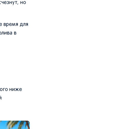
чезнут, но
е время для
олива в
ного ниже
й