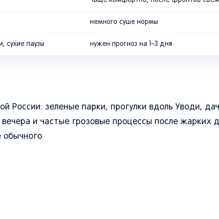
чаще комфортно, после фронтов све
немного суше нормы
и, сухие паузы
нужен прогноз на 1–3 дня
ой России: зеленые парки, прогулки вдоль Уводи, да
 вечера и частые грозовые процессы после жарких д
 обычного.