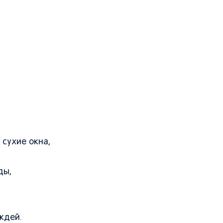
 сухие окна,
ды,
ждей.