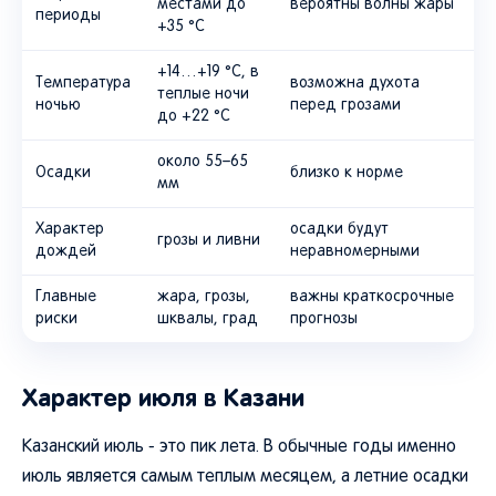
местами до
вероятны волны жары
периоды
+35 °C
+14…+19 °C, в
Температура
возможна духота
теплые ночи
ночью
перед грозами
до +22 °C
около 55–65
Осадки
близко к норме
мм
Характер
осадки будут
грозы и ливни
дождей
неравномерными
Главные
жара, грозы,
важны краткосрочные
риски
шквалы, град
прогнозы
Характер июля в Казани
Казанский июль - это пик лета. В обычные годы именно
июль является самым теплым месяцем, а летние осадки