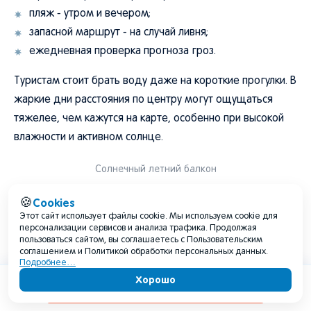
пляж - утром и вечером;
запасной маршрут - на случай ливня;
ежедневная проверка прогноза гроз.
Туристам стоит брать воду даже на короткие прогулки. В
жаркие дни расстояния по центру могут ощущаться
тяжелее, чем кажутся на карте, особенно при высокой
влажности и активном солнце.
Солнечный летний балкон
Cookies
🍪
Июль 2026 для жителей и дачников
Этот сайт использует файлы cookie. Мы используем cookie для
персонализации сервисов и анализа трафика. Продолжая
пользоваться сайтом, вы соглашаетесь с Пользовательским
Для жителей Казани июль будет месяцем, когда важно
соглашением и Политикой обработки персональных данных.
следить за жарой, грозами и режимом дня. В теплые
Подробнее…
Хорошо
ночи квартиры на солнечной стороне могут плохо
Содержание
остывать, а в жаркие дни возрастет нагрузка на