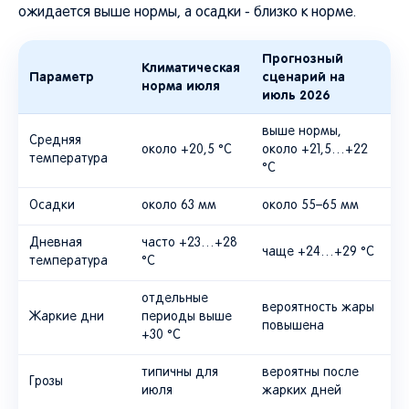
ожидается выше нормы, а осадки - близко к норме.
Прогнозный
Климатическая
Параметр
сценарий на
норма июля
июль 2026
выше нормы,
Средняя
около +20,5 °C
около +21,5…+22
температура
°C
Осадки
около 63 мм
около 55–65 мм
Дневная
часто +23…+28
чаще +24…+29 °C
температура
°C
отдельные
вероятность жары
Жаркие дни
периоды выше
повышена
+30 °C
типичны для
вероятны после
Грозы
июля
жарких дней