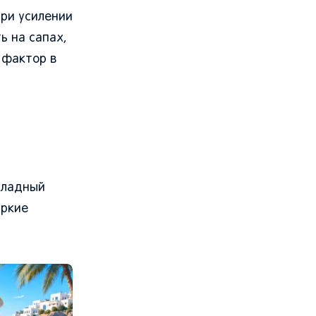
при усилении
ь на сапах,
 фактор в
хладный
аркие