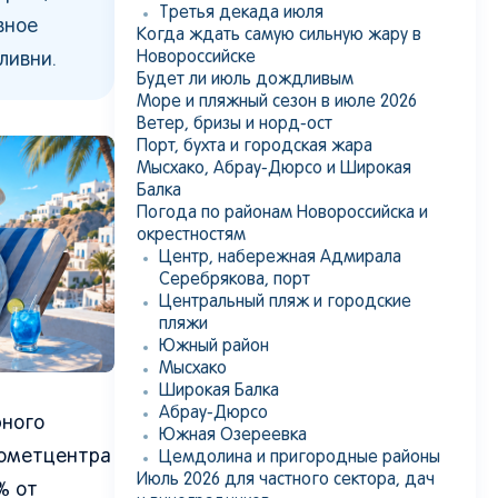
Третья декада июля
вное
Когда ждать самую сильную жару в
Новороссийске
ливни.
Будет ли июль дождливым
Море и пляжный сезон в июле 2026
Ветер, бризы и норд-ост
Порт, бухта и городская жара
Мысхако, Абрау-Дюрсо и Широкая
Балка
Погода по районам Новороссийска и
окрестностям
Центр, набережная Адмирала
Серебрякова, порт
Центральный пляж и городские
пляжи
Южный район
Мысхако
Широкая Балка
Абрау-Дюрсо
рного
Южная Озереевка
рометцентра
Цемдолина и пригородные районы
Июль 2026 для частного сектора, дач
% от