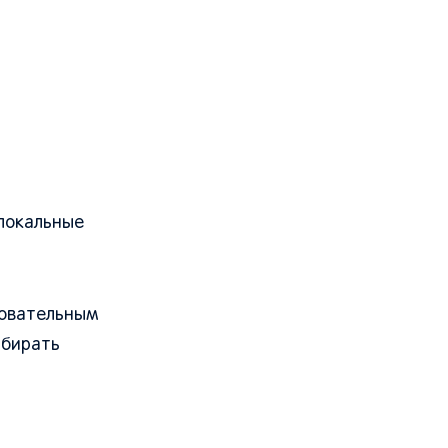
 локальные
бовательным
ыбирать