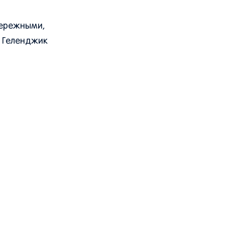
бережными,
, Геленджик