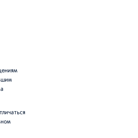
ущениям
льшим
ра
тличаться
ьном