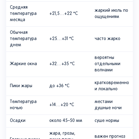
Средняя
жаркий июль по
температура
+21,5…+22 °C
ощущениям
месяца
Обычная
температура
+25…+31 °C
часто жарко
днем
вероятны
Жаркие окна
+32…+35 °C
отдельными
волнами
кратковременно
Пики жары
до +36 °C
и локально
Температура
местами
+14…+20 °C
ночью
душные ночи
Осадки
около 45–50 мм
суше нормы
жара, грозы,
важен прогноз