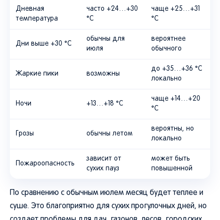
Дневная
часто +24…+30
чаще +25…+31
температура
°C
°C
обычны для
вероятнее
Дни выше +30 °C
июля
обычного
до +35…+36 °C
Жаркие пики
возможны
локально
чаще +14…+20
Ночи
+13…+18 °C
°C
вероятны, но
Грозы
обычны летом
локально
зависит от
может быть
Пожароопасность
сухих пауз
повышенной
По сравнению с обычным июлем месяц будет теплее и
суше. Это благоприятно для сухих прогулочных дней, но
создает проблемы для дач, газонов, лесов, городских