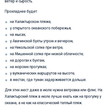
ветер и сырость.
Прохладнее будет:
на Халактырском пляже;
у открытого океанского побережья;
на мысах;
у Авачинской бухты утром и вечером;
на Никольской сопке при ветре;
на Мишенной сопке при низкой облачности;
на дорогах к бухтам;
на морских прогулках;
у вулканических маршрутов на высоте;
в местах, где туман задерживается дольше.
Для этих мест даже в июле нужна ветровка или флис. На
Халактырский пляж в июле лучше ехать как на прогулку у
океана, а не как на классический теплый пляж.