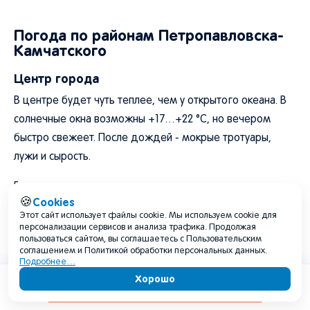
Погода по районам Петропавловска-
Камчатского
Центр города
В центре будет чуть теплее, чем у открытого океана. В
солнечные окна возможны +17…+22 °C, но вечером
быстро свежеет. После дождей - мокрые тротуары,
лужи и сырость.
Главные риски: морось, дождь, скользкие дороги, ветер
Cookies
🍪
у бухты, прохладные вечера.
Этот сайт использует файлы cookie. Мы используем cookie для
персонализации сервисов и анализа трафика. Продолжая
Сероглазка и районы у бухты
пользоваться сайтом, вы соглашаетесь с Пользовательским
соглашением и Политикой обработки персональных данных.
У бухты будет свежее, особенно утром и вечером.
Подробнее…
Туман, сырость и ветер могут снижать комфорт даже
Хорошо
Содержание
при умеренной температуре.