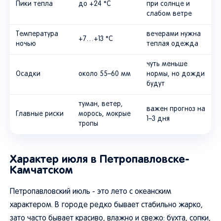
Пики тепла
до +24 °C
при солнце и
слабом ветре
Температура
вечерами нужна
+7…+13 °C
ночью
теплая одежда
чуть меньше
Осадки
около 55–60 мм
нормы, но дожди
будут
туман, ветер,
важен прогноз на
Главные риски
морось, мокрые
1–3 дня
тропы
Характер июля в Петропавловске-
Камчатском
Петропавловский июль - это лето с океанским
характером. В городе редко бывает стабильно жарко,
зато часто бывает красиво, влажно и свежо: бухта, сопки,