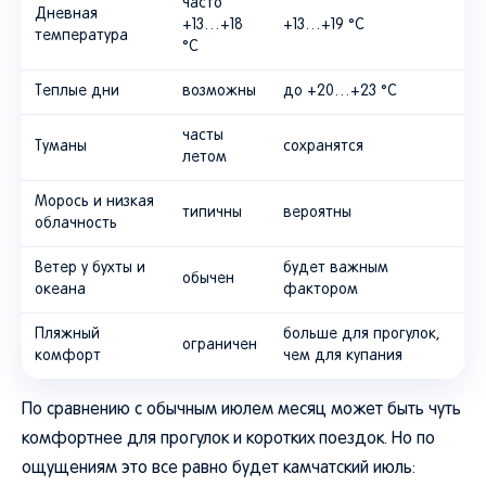
часто
Дневная
+13…+18
+13…+19 °C
температура
°C
Теплые дни
возможны
до +20…+23 °C
часты
Туманы
сохранятся
летом
Морось и низкая
типичны
вероятны
облачность
Ветер у бухты и
будет важным
обычен
океана
фактором
Пляжный
больше для прогулок,
ограничен
комфорт
чем для купания
По сравнению с обычным июлем месяц может быть чуть
комфортнее для прогулок и коротких поездок. Но по
ощущениям это все равно будет камчатский июль: