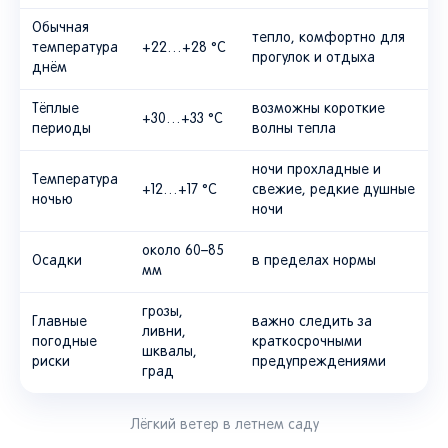
Обычная
тепло, комфортно для
температура
+22…+28 °C
прогулок и отдыха
днём
Тёплые
возможны короткие
+30…+33 °C
периоды
волны тепла
ночи прохладные и
Температура
+12…+17 °C
свежие, редкие душные
ночью
ночи
около 60–85
Осадки
в пределах нормы
мм
грозы,
Главные
важно следить за
ливни,
погодные
краткосрочными
шквалы,
риски
предупреждениями
град
Лёгкий ветер в летнем саду