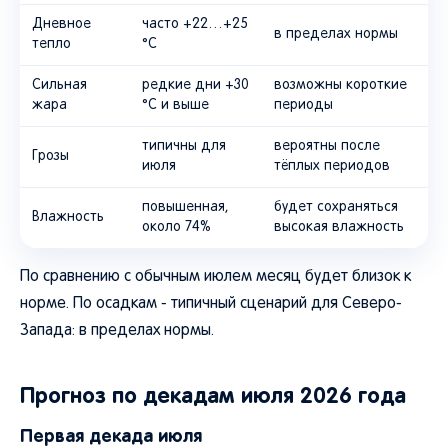
Дневное
часто +22…+25
в пределах нормы
тепло
°C
Сильная
редкие дни +30
возможны короткие
жара
°C и выше
периоды
типичны для
вероятны после
Грозы
июля
тёплых периодов
повышенная,
будет сохраняться
Влажность
около 74%
высокая влажность
По сравнению с обычным июлем месяц будет близок к
норме. По осадкам - типичный сценарий для Северо-
Запада: в пределах нормы.
Прогноз по декадам июля 2026 года
Первая декада июля