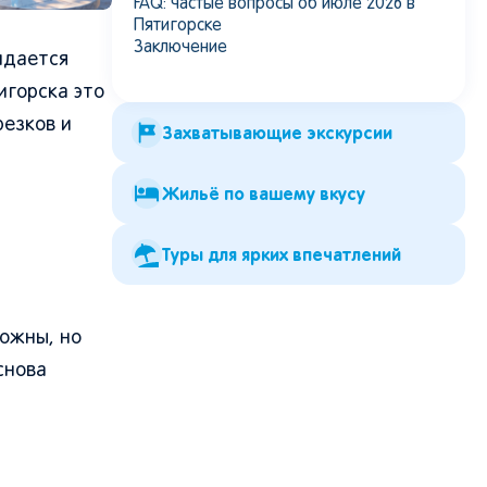
FAQ: частые вопросы об июле 2026 в
Пятигорске
Заключение
идается
игорска это
резков и
Захватывающие экскурсии
Жильё по вашему вкусу
Туры для ярких впечатлений
ожны, но
снова