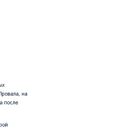
ых
Провала, на
а после
рой