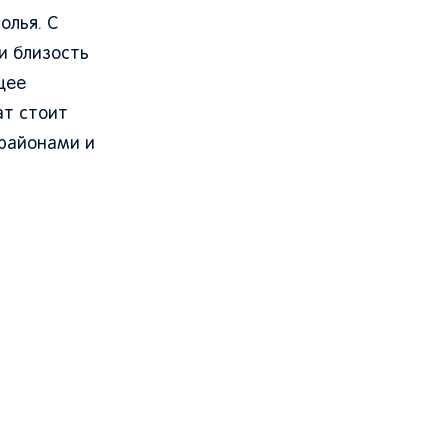
олья. С
и близость
щее
ат стоит
 районами и