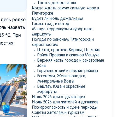
Третья декада июля
Когда ждать самую сильную жару в
Пятигорске
Будет ли июль дождливым
Здесь редко
Грозы, град и ветер
юль назвать
Машук, терренкуры и курортные
маршруты
5 °C. При
Погода по районам Пятигорска и
ностях
окрестностям
Центр, проспект Кирова, Цветник
Район Провала и склонов Машука
Верхняя часть города и санаторные
зоны
Горячеводский и нижние районы
Ессентуки, Железноводск,
Минеральные Воды
Бештау, Юца и окрестные
маршруты
Июль 2026 для отдыхающих
Июль 2026 для жителей и дачников
Пожароопасность и сухие периоды
Советы жителям и туристам