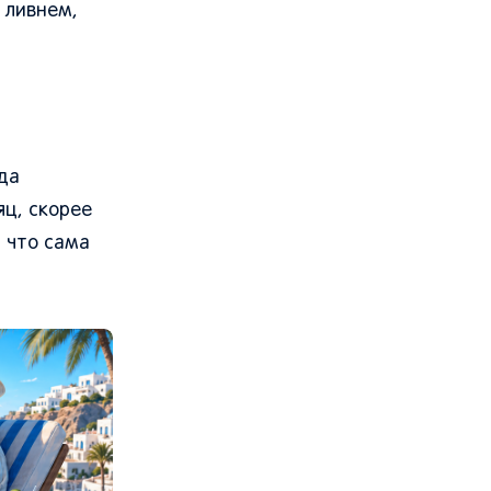
 ливнем,
да
яц, скорее
 что сама