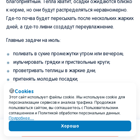
благоприятным. Тепла хватит, осадки ожидаются близко
к норме, но они будут распределяться неравномерно.
Где-то почва будет пересыхать после нескольких жарких
дней, а где-то ливни создадут переувлажнение.
Главные задачи на июль:
поливать в сухие промежутки утром или вечером;
мульчировать грядки и приствольные круги;
проветривать теплицы в жаркие дни;
притенять молодые посадки;
подвязывать высокие растения перед грозами;
Cookies
🍪
следить за фитофторой после влажных периодов;
Этот сайт использует файлы cookie. Мы используем cookie для
персонализации сервисов и анализа трафика. Продолжая
убирать легкие предметы перед шквалистым
пользоваться сайтом, вы соглашаетесь с Пользовательским
ветром;
соглашением и Политикой обработки персональных данных.
Подробнее…
проверять дренаж после ливней;
Хорошо
Содержание
соблюдать пожарную безопасность в сухие недели.