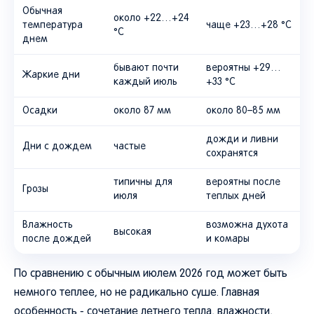
Обычная
около +22…+24
температура
чаще +23…+28 °C
°C
днем
бывают почти
вероятны +29…
Жаркие дни
каждый июль
+33 °C
Осадки
около 87 мм
около 80–85 мм
дожди и ливни
Дни с дождем
частые
сохранятся
типичны для
вероятны после
Грозы
июля
теплых дней
Влажность
возможна духота
высокая
после дождей
и комары
По сравнению с обычным июлем 2026 год может быть
немного теплее, но не радикально суше. Главная
особенность - сочетание летнего тепла, влажности,