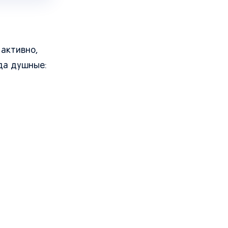
 активно,
да душные: