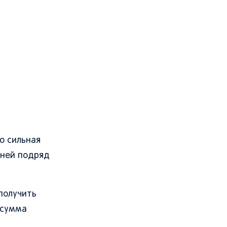
о сильная
дней подряд
получить
 сумма