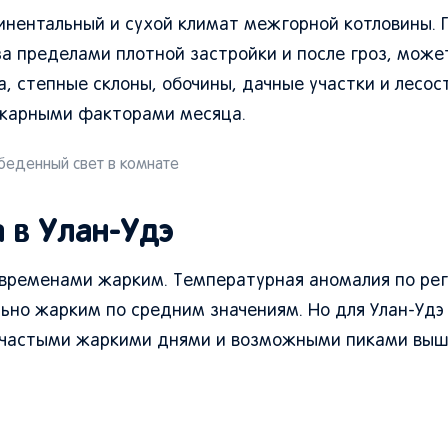
тинентальный и сухой климат межгорной котловины. 
за пределами плотной застройки и после гроз, мож
а, степные склоны, обочины, дачные участки и лесо
ожарными факторами месяца.
еденный свет в комнате
 в Улан-Удэ
 временами жарким. Температурная аномалия по ре
льно жарким по средним значениям. Но для Улан-Уд
 с частыми жаркими днями и возможными пиками вы