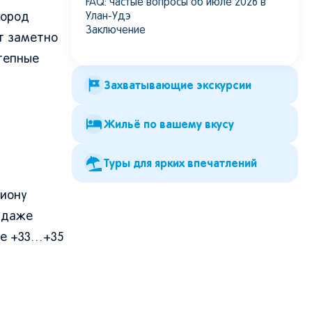
FAQ: частые вопросы об июле 2026 в
Улан-Удэ
Город
Заключение
ет заметно
степные
Захватывающие экскурсии
Жильё по вашему вкусу
Туры для ярких впечатлений
гиону
э даже
ше +33…+35