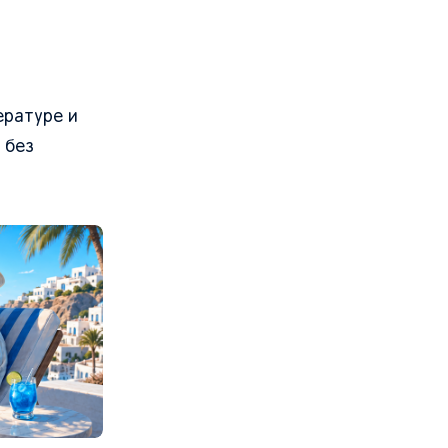
ературе и
 без