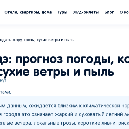
Отели, квартиры, дома
Туры
Ж/д-билеты
Блог
О к
ждать жару, грозы, сухие ветры и пыль
э: прогноз погоды, к
сухие ветры и пыль
нут
тами.
ным данным, ожидается близким к климатической но
 города это означает жаркий и суховатый летний м
еплые вечера, локальные грозы, короткие ливни, риск