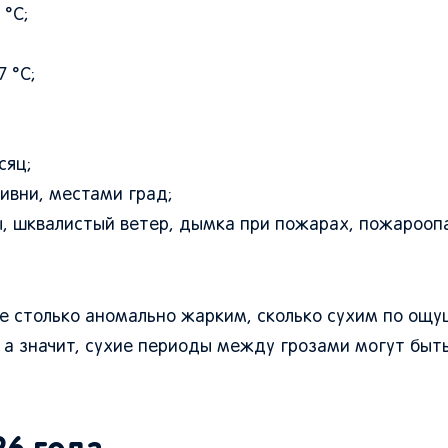
 °C;
 °C;
сяц;
ливни, местами град;
зы, шквалистый ветер, дымка при пожарах, пожарооп
 не столько аномально жарким, сколько сухим по ощ
 а значит, сухие периоды между грозами могут быт