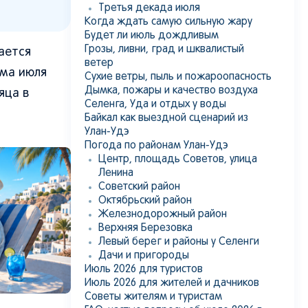
Третья декада июля
Когда ждать самую сильную жару
Будет ли июль дождливым
Грозы, ливни, град и шквалистый
ается
ветер
рма июля
Сухие ветры, пыль и пожароопасность
Дымка, пожары и качество воздуха
яца в
Селенга, Уда и отдых у воды
Байкал как выездной сценарий из
Улан-Удэ
Погода по районам Улан-Удэ
Центр, площадь Советов, улица
Ленина
Советский район
Октябрьский район
Железнодорожный район
Верхняя Березовка
Левый берег и районы у Селенги
Дачи и пригороды
Июль 2026 для туристов
Июль 2026 для жителей и дачников
Советы жителям и туристам