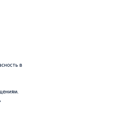
асность в
ущениям.
ь