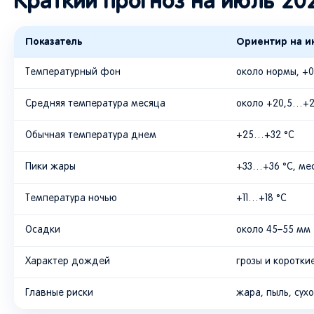
Краткий прогноз на июль 20
Показатель
Ориентир на и
Температурный фон
около нормы, +0,
Средняя температура месяца
около +20,5…+2
Обычная температура днем
+25…+32 °C
Пики жары
+33…+36 °C, ме
Температура ночью
+11…+18 °C
Осадки
около 45–55 мм
Характер дождей
грозы и коротки
Главные риски
жара, пыль, сух