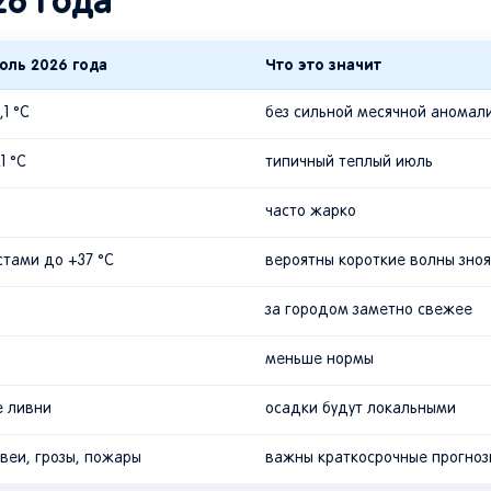
26 года
юль 2026 года
Что это значит
1 °C
без сильной месячной аномал
1 °C
типичный теплый июль
часто жарко
стами до +37 °C
вероятны короткие волны зноя
за городом заметно свежее
меньше нормы
е ливни
осадки будут локальными
овеи, грозы, пожары
важны краткосрочные прогноз